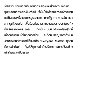
โดยความร่วมมือกับกับจังหวัดระยองและสำนักงานพัฒนา
ชุมชนจังหวัดระยองในครั้งนี้ จึงไม่ใช่เพียงกิจกรรมฝึกอบรม 
แต่เป็นส่วนหนึ่งของการบูรณาการ ภาครัฐ ภาคการเงิน และ
ภาคธุรกิจชุมชน เพื่อร่วมกันวางรากฐานของระบบเศรษฐกิจ
ที่มีเสถียรภาพและยั่งยืน เกิดเป็นระบบนิเวศทางเศรษฐกิจที่
เอื้อต่อการเติบโตในทุกภาคส่วน สะท้อนปรัชญาการดำเนิน
งานของธนาคารภายใต้แนวคิด 
"Everyone Matters ทุกคน
คือคนสำคัญ"
 ที่มุ่งให้ทุกคนเข้าถึงบริการทางการเงินอย่าง
เท่าเทียมและเป็นธรรม
ผู้ประกอบการที่สนใจสินเชื่อเพื่อผู้ประกอบการ OTOP 
สามารถติดต่อได้ที่สาขาธนาคารไทยเครดิตทุกจังหวัด หรือ
สอบถามรายละเอียดเพิ่มเติมได้ที่หมายเลข 02-6975454 และ
เว็บไซต์ 
www.thaicreditbank.com