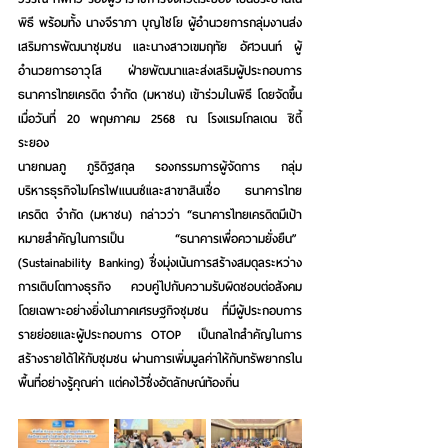
พิธี พร้อมทั้ง นางจีราภา บุญไชโย ผู้อำนวยการกลุ่มงานส่ง
เสริมการพัฒนาชุมชน และนางสาวเขมฤทัย อัศวนนท์ ผู้
อำนวยการอาวุโส ฝ่ายพัฒนาและส่งเสริมผู้ประกอบการ 
ธนาคารไทยเครดิต จำกัด (มหาชน) เข้าร่วมในพิธี โดยจัดขึ้น
เมื่อวันที่ 20 พฤษภาคม 2568 ณ โรงแรมโกลเดน ซิตี้ 
ระยอง
นายกมลภู ภูริดิฐสกุล รองกรรมการผู้จัดการ กลุ่ม
บริหารธุรกิจไมโครไฟแนนซ์และสาขาสินเชื่อ ธนาคารไทย
เครดิต จำกัด (มหาชน)
 กล่าวว่า “ธนาคารไทยเครดิตมีเป้า
หมายสำคัญในการเป็น “ธนาคารเพื่อความยั่งยืน”  
(Sustainability Banking) ซึ่งมุ่งเน้นการสร้างสมดุลระหว่าง
การเติบโตทางธุรกิจ ควบคู่ไปกับความรับผิดชอบต่อสังคม 
โดยเฉพาะอย่างยิ่งในภาคเศรษฐกิจชุมชน ที่มีผู้ประกอบการ
รายย่อยและผู้ประกอบการ OTOP  เป็นกลไกสำคัญในการ
สร้างรายได้ให้กับชุมชน ผ่านการเพิ่มมูลค่าให้กับทรัพยากรใน
พื้นที่อย่างรู้คุณค่า แต่คงไว้ซึ่งอัตลักษณ์ท้องถิ่น