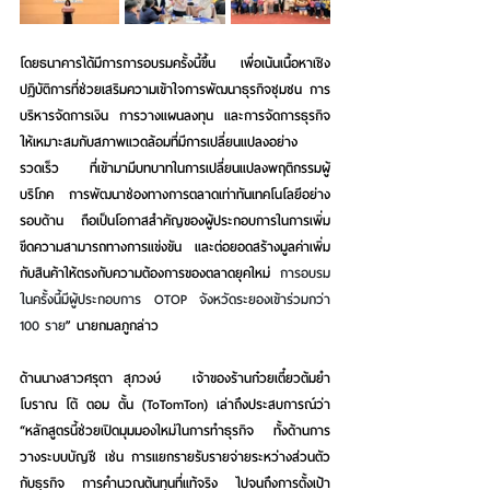
โดยธนาคารได้มีการการอบรมครั้งนี้ขึ้น เพื่อเน้นเนื้อหาเชิง
ปฏิบัติการที่ช่วยเสริมความเข้าใจการพัฒนาธุรกิจชุมชน การ
บริหารจัดการเงิน การวางแผนลงทุน และการจัดการธุรกิจ
ให้เหมาะสมกับสภาพแวดล้อมที่มีการเปลี่ยนแปลงอย่าง
รวดเร็ว ที่
เข้ามามีบทบาทในการเปลี่ยนแปลงพฤติกรรมผู้
บริโภค การพัฒนาช่องทางการตลาดเท่าทันเทคโนโลยีอย่าง
รอบด้าน
 ถือเป็นโอกาสสำคัญของผู้ประกอบการในการเพิ่ม
ขีดความสามารถทางการแข่งขัน และต่อยอดสร้างมูลค่าเพิ่ม
กับสินค้าให้ตรงกับความต้องการของตลาดยุคใหม่
การอบรม
ในครั้งนี้มีผู้ประกอบการ OTOP จังหวัดระยองเข้าร่วมกว่า 
100 ราย
”
 นายกมลภูกล่าว
ด้าน
นางสาวศรุตา สุภวงษ์   เจ้าของร้านก๋วยเตี๋ยวต้มยำ
โบราณ โต้ ตอม ตั้น (ToTomTon)
 เล่าถึงประสบการณ์ว่า 
“หลักสูตรนี้ช่วยเปิดมุมมองใหม่ในการทำธุรกิจ ทั้งด้านการ
วางระบบบัญชี เช่น การแยกรายรับรายจ่ายระหว่างส่วนตัว
กับธุรกิจ การคำนวณต้นทุนที่แท้จริง ไปจนถึงการตั้งเป้า