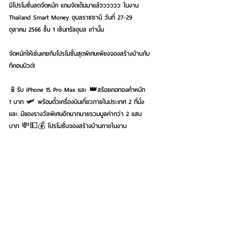
มีโปรโมชั่นลดจัดหนัก แถมจัดเต็มมาแล้วววววว ในงาน 
Thailand Smart Money อุบลราชธานี วันที่ 27-29 
ตุลาคม 2566 ชั้น 1 เซ็นทรัลอุบล เท่านั้น
จัดหนักให้เช่นเคยกับโปรโมชั่นสุดพิเศษเพียงจองสร้างบ้านกับ
ทีคอนบิวด์!
📱รับ iPhone 15 Pro Max และ 👑สร้อยคอทองคำหนัก 
1 บาท 🛩 พร้อมตั๋วเครื่องบินเที่ยวภายในประเทศ 2 ที่นั่ง 
และ มีของรางวัลพิเศษอีกมากมายรวมมูลค่ากว่า 2 แสน
บาท 💸💵💰 โปรโมชั่นจองสร้างบ้านภายในงาน 