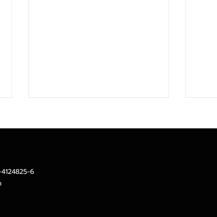
2-4124825-6
m
CIMB THAI เปิดมุมมองลงทุน
บลจ.ท
ไตรมาส 2 กระจายพอร์ต ลด
ทุน 