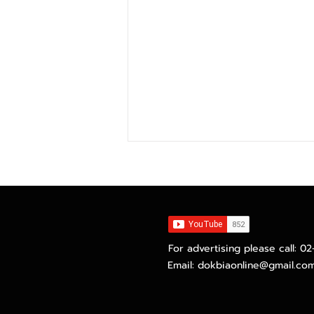
For advertising please call: 0
Email:
dokbiaonline@gmail.co
ไทยยูเนี่ยนปลื้ม GPM ไตรมาส
สองทำนิวไฮทะลุ 21.4% พร้อม