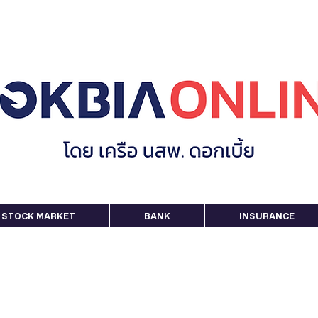
STOCK MARKET
BANK
INSURANCE