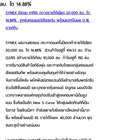
ลบ. โต 14.88%
SYNEX เปิดงบ H1/65 กวาดรายได้เฉียด 20,000 ลบ. โต 
14.88%  ชูกลุ่มคอมเมอร์เชียลเด่น พร้อมแจกปันผล 0.18 
บาท/หุ้น
SYNEX ผลงานสตรอง ประกาศงบครึ่งปีแรกทำรายได้เฉียด 
20,000 ลบ. โต 14.88%  ส่วนกำไรอยู่ที่ 414.53 ลบ. ด้าน 
Q2/65 สร้างรายได้เกือบ 10,000 ลบ. กำไรอยู่ที่ 192 ลบ. 
จากดีมานด์สินค้าไอทียังพุ่ง และการเติบโตของกลุ่มคอมเมอร์
เชียลเสริมทัพ พร้อมควบคุมต้นทุนค่าใช้จ่ายอย่างรัดกุม 
จับตาครึ่งปีหลัง ผนึกพันธมิตรแบรนด์ดังเข้ามาเสริมพอร์ตรับ
ช่วงไฮซีซั่นของปี และบุกตลาดรับเทรนด์ Digital มองปัจจัย
บวกจากหลายองค์กรธุรกิจปรับเข้าสู่เทคคอมพานีเต็มรูป
แบบ ซึ่งถือเป็นอีก New S-Curve ให้กลุ่มผลิตภัณฑ์ที่เป็น
โอกาส โดยซินเน็คฯ กำลังขยายไปยังตลาดใหม่เหล่านี้มาก
ขึ้น พร้อมย้ำแผนปี 65 รายได้โตแตะ 40,000 ล้านบาท พุ่ง
ชนทะลุเป้าอย่างแน่นอน