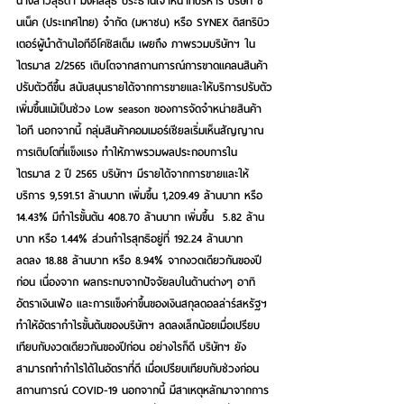
นางสาวสุธิดา มงคลสุธี
 ประธานเจ้าหน้าที่บริหาร บริษัท ซิ
นเน็ค (ประเทศไทย) จำกัด (มหาชน) หรือ SYNEX ดิสทริบิว
เตอร์ผู้นำด้านไอทีอีโคซิสเต็ม เผยถึง ภาพรวมบริษัทฯ ใน
ไตรมาส 2/2565 เติบโตจากสถานการณ์การขาดแคลนสินค้า
ปรับตัวดีขึ้น สนับสนุนรายได้จากการขายและให้บริการปรับตัว
เพิ่มขึ้นแม้เป็นช่วง Low season ของการจัดจำหน่ายสินค้า
ไอที นอกจากนี้ กลุ่มสินค้าคอมเมอร์เชียลเริ่มเห็นสัญญาณ
การเติบโตที่แข็งแรง ทำให้ภาพรวมผลประกอบการใน
ไตรมาส 2 ปี 2565 บริษัทฯ มีรายได้จากการขายและให้
บริการ 9,591.51 ล้านบาท เพิ่มขึ้น 1,209.49 ล้านบาท หรือ 
14.43% มีกำไรขั้นต้น 408.70 ล้านบาท เพิ่มขึ้น  5.82 ล้าน
บาท หรือ 1.44% ส่วนกำไรสุทธิอยู่ที่ 192.24 ล้านบาท 
ลดลง 18.88 ล้านบาท หรือ 8.94% จากงวดเดียวกันของปี
ก่อน เนื่องจาก ผลกระทบจากปัจจัยลบในด้านต่างๆ อาทิ 
อัตราเงินเฟ้อ และการแข็งค่าขึ้นของเงินสกุลดอลล่าร์สหรัฐฯ 
ทำให้อัตรากำไรขั้นต้นของบริษัทฯ ลดลงเล็กน้อยเมื่อเปรียบ
เทียบกับงวดเดียวกันของปีก่อน อย่างไรก็ดี บริษัทฯ ยัง
สามารถทำกำไรได้ในอัตราที่ดี เมื่อเปรียบเทียบกับช่วงก่อน
สถานการณ์ COVID-19 นอกจากนี้ มีสาเหตุหลักมาจากการ