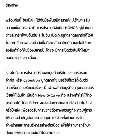
ช่องทาง
พร้อมกันนี้ ซินเน็คฯ ได้จับมือพันธมิตรรายใหม่เข้ามาเสริม
ความแข็งแกร่ง อาทิ การประกาศจับมือ HONOR ผู้นำยอด
ขายสมาร์ทโฟนอันดับ 1 ในจีน เปิดเกมบุกตลาดสมาร์ทดีไวซ์
ในไทย รับภาพรวมกำลังซื้อที่จะกลับมาคึกคัก และไฮซีซั่นข
องสินค้าไอทีในช่วงปลายปี โดยจะมีการเปิดตัวสินค้าใหม่ๆ 
ออกมาอย่างต่อเนื่อง
รวมไปถึง การประกาศร่วมลงทุนกับบริษัท ไซเบอร์ตรอน 
จำกัด หรือ Cybertron บุกตลาดไซเบอร์ซีเคียวริตี้เต็มตัว 
คาดเห็นความชัดเจนเร็วๆ นี้ เพื่อผลักดันธุรกิจกลุ่มคอมเมอร์
เชียลให้เติบโต เป็นอีก New S-Curve ที่จะสร้างกำไรให้ก้าว
กระโดดได้ โดยบริษัทฯ จะมุ่งเน้นขยายตลาดดังกล่าวในช่วง
ครึ่งปีหลัง เพื่อรองรับการขยายตัวทางเศรษฐกิจ ควบคู่การ
ให้ความสำคัญต่อการควบคุมค่าใช้จ่ายทั้งด้านการจัด
จำหน่ายและการบริหารอย่างต่อเนื่อง เพื่อให้สามารถรักษา
ศักยภาพในการแข่งขันได้ในระยะยาว