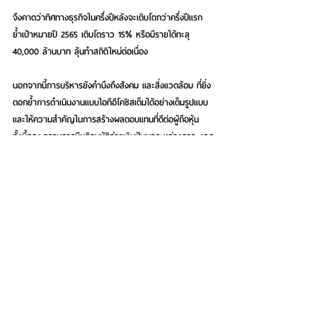
จึงคาดว่าทิศทางธุรกิจในครึ่งปีหลังจะเติบโตกว่าครึ่งปีแรก 
ย้ำเป้าหมายปี 2565 เติบโตราว 15% หรือมีรายได้ทะลุ 
40,000 ล้านบาท ลุ้นทำสถิติใหม่ต่อเนื่อง
นอกจากนี้การบริหารยังคำนึงถึงสังคม และสิ่งแวดล้อม ที่ยิ่ง
ตอกย้ำการดำเนินงานแบบไอทีอีโคซิสเต็มได้อย่างเต็มรูปแบบ 
และให้ความสำคัญในการสร้างผลตอบแทนที่ดีต่อผู้ถือหุ้น 
ทั้งนี้คณะกรรมการมีมติอนุมัติจ่ายเงินปันผลระหว่างกาล งวด
ดำเนินงานวันที่ 1 มกราคม - 30 มิถุนายน 2565 ในอัตราหุ้น
ละ 0.18 บาท/หุ้น กำหนดรายชื่อผู้มีสิทธิได้รับปันผล 
(Record date) วันที่ 23 สิงหาคม 2565 และกำหนดจ่าย
เงินปันผลวันที่ 5 กันยายน 2565 นี้  