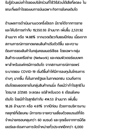
รับรู้ส่วนแบ่งกำไรของบริษัทร่วมที่ใช้วิธีส่วนได้เสียที่ลดลง ใน
ขณะที่ผลกำไรของงบการเงินเฉพาะกิจการยังคงเติบโต
ด้านผลการดำเนินงานงวดครึ่งปีแรก มีรายได้จากการขาย
และให้บริการเท่ากับ 19,550.93 ล้านบาท เพิ่มขึ้น 2,531.92 
ล้านบาท หรือ 14.88% จากงวดเดียวกันของปีก่อน เนื่องจาก
สถานการณ์การขาดแคลนสินค้าปรับตัวดีขึ้น และความ
ต้องการของสินค้าในกลุ่มคอมเมอร์เชียล โดยเฉพาะกลุ่ม
สินค้าระบบเครือข่าย (Network) และคอมพิวเตอร์แบบพก
พาสำหรับองค์กรมีการเติบโต จากสถานการณ์การแพร่
ระบาดของ COVID-19 เริ่มดีขึ้นทำให้มีการลงทุนในโครงการ
ต่างๆ มากขึ้น ทั้งในภาครัฐและในภาคเอกชน รวมถึงการ
เติบโตของยอดขายในกลุ่มสินค้าเกมมิ่ง ถึงแม้ว่ากำไรสุทธิใน
ไตรมาส 2/2565 จะลดลง แต่สำหรับงวด 6 เดือนยังคง
เติบโต โดยมีกำไรสุทธิเท่ากับ 414.53 ล้านบาท เพิ่มขึ้น 
18.26 ล้านบาท หรือ 4.61% จากปีก่อน ด้วยการบริหารงาน
กลยุทธ์ที่เฉียบคม มีการกระจายความเสี่ยงด้วยแบรนด์ที่จัด
จำหน่ายครอบคลุมกว่า 60 แบรนด์ และจุดแข็งจากการมีดีล
เลอร์และช่องทางการจัดจำหน่ายทั่วประเทศอีกกว่า 6,000 