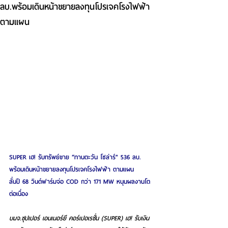
ลบ.พร้อมเดินหน้าขยายลงทุนโปรเจคโรงไฟฟ้า
ตามแผน
SUPER เฮ! รับทรัพย์ขาย “ทานตะวัน โซล่าร์" 536 ลบ.
พร้อมเดินหน้าขยายลงทุนโปรเจคโรงไฟฟ้า ตามแผน
ลั่นปี 68 วินด์ฟาร์มจ่อ COD กว่า 171 MW หนุนผลงานโต
ต่อเนื่อง
บมจ.ซุปเปอร์ เอนเนอร์ยี คอร์เปอเรชั่น (SUPER) เฮ! รับเงิน