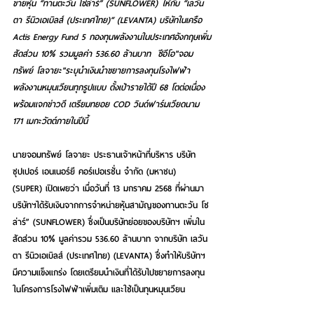
ขายหุ้น “ทานตะวัน โซล่าร์” (SUNFLOWER) ให้กับ “เลวัน
ตา รีนิวเอเบิลส์ (ประเทศไทย)“ (LEVANTA) บริษัทในเครือ 
Actis Energy Fund 5 กองทุนพลังงานในประเทศอังกฤษเพิ่ม
สัดส่วน 10% รวมมูลค่า 536.60 ล้านบาท  ซีอีโอ"จอม
ทรัพย์ โลจายะ"ระบุนำเงินนำขยายการลงทุนโรงไฟฟ้า
พลังงานหมุนเวียนทุกรูปแบบ ตั้งเป้ารายได้ปี 68 โตต่อเนื่อง  
พร้อมแจกข่าวดี เตรียมทยอย COD วินด์ฟาร์มเวียดนาม 
171 เมกะวัตต์ภายในปีนี้
นายจอมทรัพย์ โลจายะ ประธานเจ้าหน้าที่บริหาร บริษัท 
ซุปเปอร์ เอนเนอร์ยี คอร์เปอเรชั่น จำกัด (มหาชน) 
(SUPER) เปิดเผยว่า เมื่อวันที่ 13 มกราคม 2568 ที่ผ่านมา 
บริษัทฯได้รับเงินจากการจำหน่ายหุ้นสามัญของทานตะวัน โซ
ล่าร์” (SUNFLOWER) ซึ่งเป็นบริษัทย่อยของบริษัทฯ เพิ่มใน
สัดส่วน 10% มูลค่ารวม 536.60 ล้านบาท จากบริษัท เลวัน
ตา รีนิวเอเบิลส์ (ประเทศไทย) (LEVANTA) ซึ่งทำให้บริษัทฯ 
มีความแข็งแกร่ง โดยเตรียมนำเงินที่ได้รับไปขยายการลงทุน
ในโครงการโรงไฟฟ้าเพิ่มเติม และใช้เป็นทุนหมุนเวียน