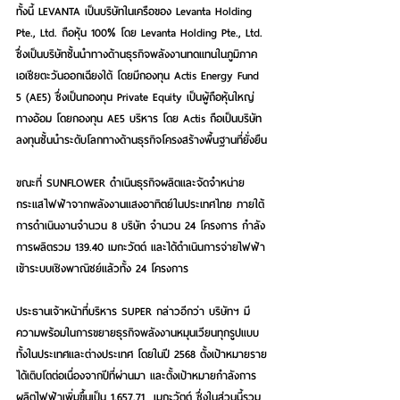
ทั้งนี้ LEVANTA เป็นบริษัทในเครือของ Levanta Holding 
Pte., Ltd. ถือหุ้น 100% โดย Levanta Holding Pte., Ltd. 
ซึ่งเป็นบริษัทชั้นนำทางด้านธุรกิจพลังงานทดแทนในภูมิภาค
เอเชียตะวันออกเฉียงใต้ โดยมีกองทุน Actis Energy Fund 
5 (AE5) ซึ่งเป็นกองทุน Private Equity เป็นผู้ถือหุ้นใหญ่
ทางอ้อม โดยกองทุน AE5 บริหาร โดย Actis ถือเป็นบริษัท
ลงทุนชั้นนำระดับโลกทางด้านธุรกิจโครงสร้างพื้นฐานที่ยั่งยืน
ขณะที่ SUNFLOWER ดำเนินธุรกิจผลิตและจัดจำหน่าย
กระแสไฟฟ้าจากพลังงานแสงอาทิตย์ในประเทศไทย ภายใต้
การดำเนินงานจำนวน 8 บริษัท จำนวน 24 โครงการ กำลัง
การผลิตรวม 139.40 เมกะวัตต์ และได้ดำเนินการจ่ายไฟฟ้า
เข้าระบบเชิงพาณิชย์แล้วทั้ง 24 โครงการ
ประธานเจ้าหน้าที่บริหาร SUPER กล่าวอีกว่า บริษัทฯ มี
ความพร้อมในการขยายธุรกิจพลังงานหมุนเวียนทุกรูปแบบ
ทั้งในประเทศและต่างประเทศ โดยในปี 2568 ตั้งเป้าหมายราย
ได้เติบโตต่อเนื่องจากปีที่ผ่านมา และตั้งเป้าหมายกำลังการ
ผลิตไฟฟ้าเพิ่มขึ้นเป็น 1,657.71  เมกะวัตต์ ซึ่งในส่วนนี้รวม