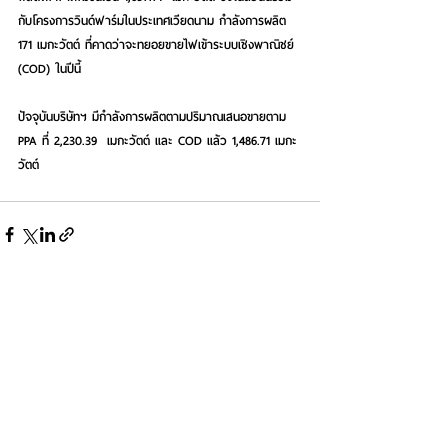
กับโครงการวินด์ฟาร์มในประเทศเวียดนาม กำลังการผลิต 
171 เมกะวัตต์ ที่คาดว่าจะทยอยขายไฟเข้าระบบเชิงพาณิชย์ 
(COD) ในปีนี้
ปัจจุบันบริษัทฯ มีกำลังการผลิตตามปริมาณเสนอขายตาม 
PPA ที่ 2,230.39  เมกะวัตต์ และ COD แล้ว 1,486.71 เมกะ
วัตต์
See All
Recent Posts