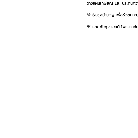
วางแผนเกษียณ และ ประกันความค
💙 ซัมซุงบำนาญ เพื่อชีวิตที่
💙 และ ซัมซุง เวลท์ โพรเทคชั