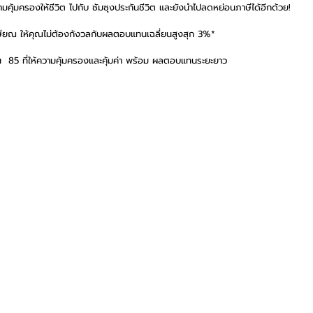
ุ้มครองให้ชีวิต ไปกับ ซัมซุงประกันชีวิต และยังนำไปลดหย่อนภาษีได้อีกด้วย!
เกษียณ ให้คุณไม่ต้องกังวลกับผลตอบแทนเฉลี่ยนสูงสุก 3%* 
น  85 ที่ให้ความคุ้มครองและคุ้มค่า พร้อม ผลตอบแทนระยะยาว