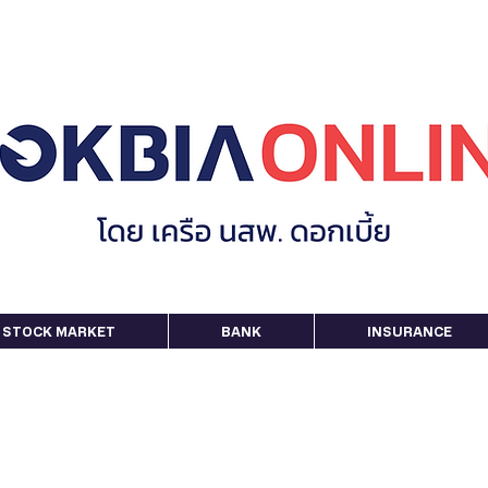
STOCK MARKET
BANK
INSURANCE