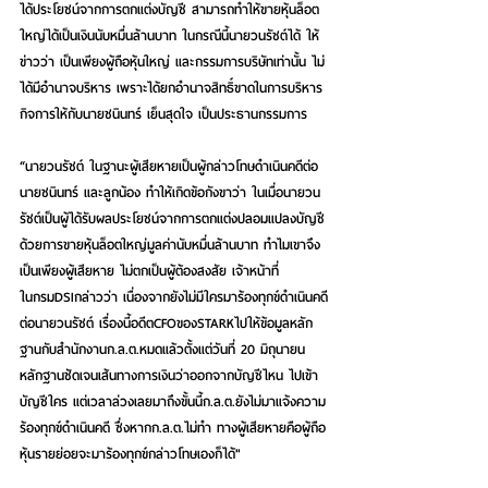
ได้ประโยชน์จากการตกแต่งบัญชี สามารถทำให้ขายหุ้นล็อต
ใหญ่ได้เป็นเงินนับหมื่นล้านบาท ในกรณีนี้นายวนรัชต์ได้ ให้
ข่าวว่า เป็นเพียงผู้ถือหุ้นใหญ่ และกรรมการบริษัทเท่านั้น ไม่
ได้มีอำนาจบริหาร เพราะได้ยกอำนาจสิทธิ์ขาดในการบริหาร
กิจการให้กับนายชนินทร์ เย็นสุดใจ เป็นประธานกรรมการ
“นายวนรัชต์ ในฐานะผู้เสียหายเป็นผู้กล่าวโทษดำเนินคดีต่อ
นายชนินทร์ และลูกน้อง ทำให้เกิดข้อกังขาว่า ในเมื่อนายวน
รัชต์เป็นผู้ได้รับผลประโยชน์จากการตกแต่งปลอมแปลงบัญชี
ด้วยการขายหุ้นล็อตใหญ่มูลค่านับหมื่นล้านบาท ทำไมเขาจึง
เป็นเพียงผู้เสียหาย ไม่ตกเป็นผู้ต้องสงสัย เจ้าหน้าที่
ในกรมDSIกล่าวว่า เนื่องจากยังไม่มีใครมาร้องทุกข์ดำเนินคดี
ต่อนายวนรัชต์ เรื่องนี้อดีตCFOของSTARKไปให้ข้อมูลหลัก
ฐานกับสำนักงานก.ล.ต.หมดแล้วตั้งแต่วันที่ 20 มิถุนายน 
หลักฐานชัดเจนเส้นทางการเงินว่าออกจากบัญชีไหน ไปเข้า
บัญชีใคร แต่เวลาล่วงเลยมาถึงขั้นนี้ก.ล.ต.ยังไม่มาแจ้งความ
ร้องทุกข์ดำเนินคดี ซึ่งหากก.ล.ต.ไม่ทำ ทางผู้เสียหายคือผู้ถือ
หุ้นรายย่อยจะมาร้องทุกข์กล่าวโทษเองก็ได้"