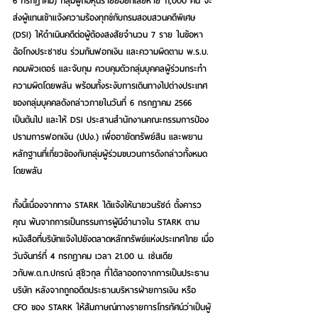
6 กรกฎาคม) กลุ่มผู้ถือหุ้นรายย่อยที่เสียหาย 11,000 คน จะ
ส่งผู้แทนเข้าแจ้งความร้องทุกข์กับกรมสอบสวนคดีพิเศษ 
(DSI) ให้ดำเนินคดีต่อผู้ต้องสงสัยจำนวน 7 ราย ในข้อหา
ฉ้อโกงประชาชน ร่วมกันฟอกเงิน และความผิดตาม พ.ร.บ. 
คอมพิวเตอร์ และจับกุม ควบคุมตัวกลุ่มบุคคลผู้ร่วมกระทำ
ความผิดโดยพลัน พร้อมทั้งระงับการเดินทางไปต่างประเทศ
ของกลุ่มบุคคลดังกล่าวภายในวันที่ 6 กรกฎาคม 2566 
เป็นต้นไป และให้ DSI ประสานสำนักงานคณะกรรมการป้อง
ปรามการฟอกเงิน (ปปง.) เพื่ออายัดทรัพย์สิน และพยาน
หลักฐานที่เกี่ยวข้องกับกลุ่มผู้ร่วมขบวนการดังกล่าวทั้งหมด
โดยพลัน
ทั้งนี้เนื่องจากทาง STARK ได้แจ้งให้นายวนรัชต์ ตั้งคารว
คุณ พ้นจากการเป็นกรรมการผู้มีอำนาจใน STARK ตาม
หนังสือที่บริษัทแจ้งไปยังตลาดหลักทรัพย์แห่งประเทศไทย เมื่อ
วันจันทร์ที่ 4 กรกฎาคม เวลา 21.00 น. เช่นเดีย
วกับพ.ต.ท.ปกรณ์ สุชีวกุล ที่ได้ลาออกจากการเป็นประธาน
บริษัท หลังจากถูกอดีตประธานบริหารฝ่ายการเงิน หรือ 
CFO ของ STARK ให้สัมภาษณ์ทางรายการโทรทัศน์ว่าเป็นผู้