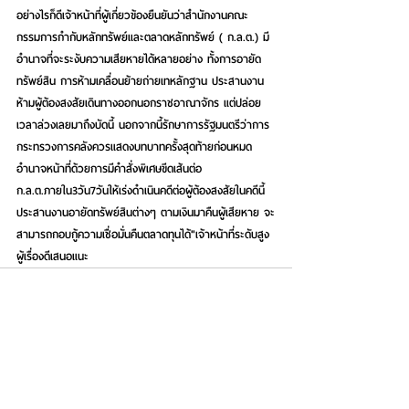
อย่างไรก็ดีเจ้าหน้าที่ผู้เกี่ยวข้องยืนยันว่าสำนักงานคณะ
กรรมการกำกับหลักทรัพย์และตลาดหลักทรัพย์ ( ก.ล.ต.) มี
อำนาจที่จะระงับความเสียหายได้หลายอย่าง ทั้งการอายัด
ทรัพย์สิน การห้ามเคลื่อนย้ายถ่ายเทหลักฐาน ประสานงาน
ห้ามผู้ต้องสงสัยเดินทางออกนอกราชอาณาจักร แต่ปล่อย
เวลาล่วงเลยมาถึงบัดนี้ นอกจากนี้รักษาการรัฐมนตรีว่าการ
กระทรวงการคลังควรแสดงบทบาทครั้งสุดท้ายก่อนหมด
อำนาจหน้าที่ด้วยการมีคำสั่งพิเศษขีดเส้นต่อ
ก.ล.ต.ภายใน3วัน7วันให้เร่งดำเนินคดีต่อผู้ต้องสงสัยในคดีนี้ 
ประสานงานอายัดทรัพย์สินต่างๆ ตามเงินมาคืนผู้เสียหาย จะ
สามารถกอบกู้ความเชื่อมั่นคืนตลาดทุนได้"เจ้าหน้าที่ระดับสูง
ผู้เรื่องดีเสนอแนะ
See All
Recent Posts