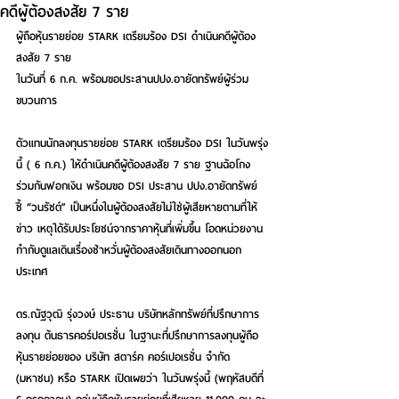
คดีผู้ต้องสงสัย 7 ราย
ผู้ถือหุ้นรายย่อย STARK เตรียมร้อง DSI ดำเนินคดีผู้ต้อง
สงสัย 7 ราย
ในวันที่ 6 ก.ค. พร้อมขอประสานปปง.อายัดทรัพย์ผู้ร่วม
ขบวนการ
ตัวแทนนักลงทุนรายย่อย STARK เตรียมร้อง DSI ในวันพรุ่ง
นี้ ( 6 ก.ค.) ให้ดำเนินคดีผู้ต้องสงสัย 7 ราย ฐานฉ้อโกง 
ร่วมกันฟอกเงิน พร้อมขอ DSI ประสาน ปปง.อายัดทรัพย์ 
ชี้ “วนรัชต์” เป็นหนึ่งในผู้ต้องสงสัยไม่ใช่ผู้เสียหายตามที่ให้
ข่าว เหตุได้รับประโยชน์จากราคาหุ้นที่เพิ่มขึ้น โอดหน่วยงาน
กำกับดูแลเดินเรื่องช้าหวั่นผู้ต้องสงสัยเดินทางออกนอก
ประเทศ
ดร.ณัฐวุฒิ รุ่งวงษ์ ประธาน บริษัทหลักทรัพย์ที่ปรึกษาการ
ลงทุน ต้นธารคอร์ปอเรชั่น ในฐานะที่ปรึกษาการลงทุนผู้ถือ
หุ้นรายย่อยของ บริษัท สตาร์ค คอร์เปอเรชั่น จำกัด 
(มหาชน) หรือ STARK เปิดเผยว่า ในวันพรุ่งนี้ (พฤหัสบดีที่ 