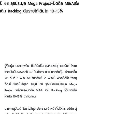
ปี 68 ลุยประมูล Mega Project-ปิดดีล M&Aเร่ง
เติม Backlog ดันรายได้เติบโต 10-15%
ผู้ถือหุ้น บมจ.สุพรีม ดิสทิบิวชั่น (SPREME) เฮสนั่น! โหวต
จ่ายเงินปันผลงวดปี 67 ในอัตรา 0.11 บาทต่อหุ้น กำหนดขึ้น 
XD วันที่ 6 พ.ค. 68 รับทรัพย์ 21 พ.ค.นี้ ฟากซีอีโอ “ภานุ
วัฒน์ ขันธโมลีกุล” ระบุปี 68 รุกหนักงานประมูล Mega 
Project พร้อมเร่งปิดดีล M&A เติม Backlog ที่ดันรายได้
เติบโต 10-15% จากปีก่อน
นายภานุวัฒน์ ขันธโมลีกุล ประธานเจ้าหน้าที่บริหาร บริษัท สุ