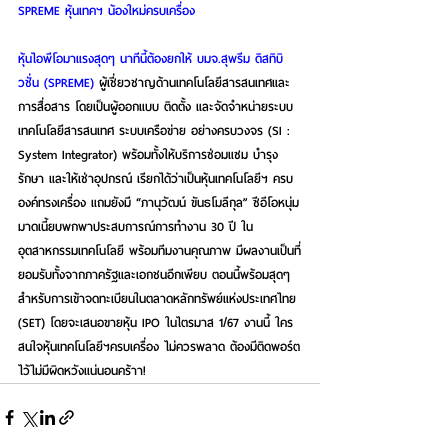
SPREME หุ้นเทคฯ น้องใหม่ครบเครื่อง
หุ้นไอพีโอมาแรงสุดๆ นาทีนี้ต้องยกให้ บมจ.สุพรีม ดิสทิบิ
วชั่น (SPREME) 
ผู้เชี่ยวชาญด้านเทคโนโลยีสารสนเทศและ
การสื่อสาร โดยเป็นผู้ออกแบบ ติดตั้ง และจัดจำหน่ายระบบ
เทคโนโลยีสารสนเทศ ระบบเครือข่าย อย่างครบวงจร (SI : 
System Integrator) พร้อมทั้งให้บริการซ่อมแซม บำรุง
รักษา และให้เช่าอุปกรณ์ เรียกได้ว่าเป็นหุ้นเทคโนโลยีฯ ครบ
องค์ทรงเครื่อง แถมยังมี “ภานุวัฒน์ ขันธโมลีกุล” ซีอีโอหนุ่ม
มาดเนี้ยบพกพาประสบการณ์การทำงาน 30 ปี ใน
อุตสาหกรรมเทคโนโลยี พร้อมทีมงานคุณภาพ มีผลงานเป็นที่
ยอมรับทั้งจากภาครัฐและเอกชนอีกเพียบ ตอนนี้พร้อมสุดๆ 
สำหรับการเข้าจดทะเบียนในตลาดหลักทรัพย์แห่งประเทศไทย 
(SET) โดยจะเสนอขายหุ้น IPO ในไตรมาส 1/67 งานนี้ ใคร
สนใจหุ้นเทคโนโลยีฯครบเครื่อง ไม่ควรพลาด ต้องมีติดพอร์ต
ไว้ไม่มีผิดหวังแน่นอนคร้าา!