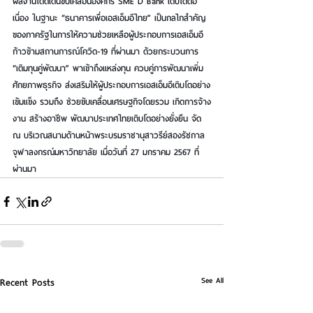
ผลงานโดดเด่นขับเคลื่อนองค์กร SME D Bank เติบโตต่อ
เนื่อง ในฐานะ “ธนาคารเพื่อเอสเอ็มอีไทย” เป็นกลไกสำคัญ
ของภาครัฐในการให้ความช่วยเหลือผู้ประกอบการเอสเอ็มอี 
ก้าวข้ามสถานการณ์โควิด-19 ที่ผ่านมา ด้วยกระบวนการ 
“เติมทุนคู่พัฒนา” พาเข้าถึงแหล่งทุน ควบคู่การพัฒนาเพิ่ม
ศักยภาพธุรกิจ ส่งเสริมให้ผู้ประกอบการเอสเอ็มอีเติบโตอย่าง
เข้มแข็ง รวมถึง ช่วยขับเคลื่อนเศรษฐกิจโดยรวม เกิดการจ้าง
งาน สร้างอาชีพ พัฒนาประเทศไทยเติบโตอย่างยั่งยืน จัด 
ณ บริเวณสนามด้านหน้าพระบรมราชานุสาวรีย์สองรัชกาล 
จุฬาลงกรณ์มหาวิทยาลัย เมื่อวันที่ 27 มกราคม 2567 ที่
ผ่านมา 
See All
Recent Posts