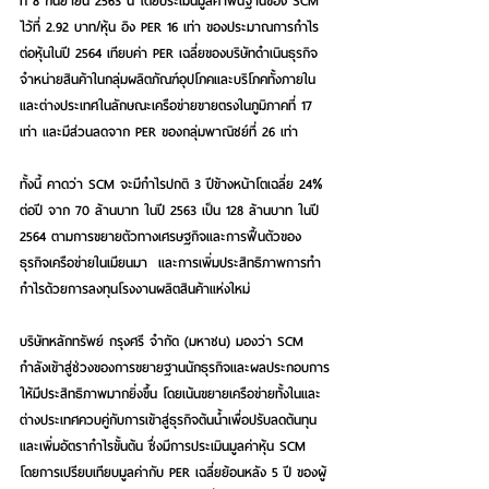
ที่ 8 กันยายน 2563 นี้ โดยประเมินมูลค่าพื้นฐานของ SCM 
ไว้ที่ 2.92 บาท/หุ้น อิง PER 16 เท่า ของประมาณการกำไร
ต่อหุ้นในปี 2564 เทียบค่า PER เฉลี่ยของบริษัทดำเนินธุรกิจ
จำหน่ายสินค้าในกลุ่มผลิตภัณฑ์อุปโภคและบริโภคทั้งภายใน
และต่างประเทศในลักษณะเครือข่ายขายตรงในภูมิภาคที่ 17 
เท่า และมีส่วนลดจาก PER ของกลุ่มพาณิชย์ที่ 26 เท่า  
ทั้งนี้ คาดว่า SCM จะมีกำไรปกติ 3 ปีข้างหน้าโตเฉลี่ย 24% 
ต่อปี จาก 70 ล้านบาท ในปี 2563 เป็น 128 ล้านบาท ในปี 
2564 ตามการขยายตัวทางเศรษฐกิจและการฟื้นตัวของ
ธุรกิจเครือข่ายในเมียนมา  และการเพิ่มประสิทธิภาพการทำ
กำไรด้วยการลงทุนโรงงานผลิตสินค้าแห่งใหม่  
บริษัทหลักทรัพย์ กรุงศรี จำกัด (มหาชน) มองว่า SCM 
กำลังเข้าสู่ช่วงของการขยายฐานนักธุรกิจและผลประกอบการ
ให้มีประสิทธิภาพมากยิ่งขึ้น โดยเน้นขยายเครือข่ายทั้งในและ
ต่างประเทศควบคู่กับการเข้าสู่ธุรกิจต้นน้ำเพื่อปรับลดต้นทุน
และเพิ่มอัตรากำไรขั้นต้น ซึ่งมีการประเมินมูลค่าหุ้น SCM 
โดยการเปรียบเทียบมูลค่ากับ PER เฉลี่ยย้อนหลัง 5 ปี ของผู้