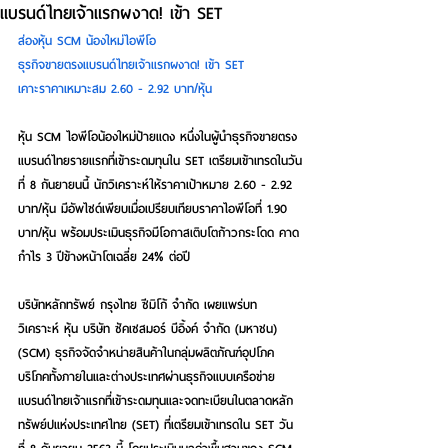
แบรนด์ไทยเจ้าแรกผงาด! เข้า SET
ส่องหุ้น SCM น้องใหม่ไอพีโอ
ธุรกิจขายตรงแบรนด์ไทยเจ้าแรกผงาด! เข้า SET  
เคาะราคาเหมาะสม 2.60
-
2.92 บาท/หุ้น
หุ้น SCM ไอพีโอน้องใหม่ป้ายแดง หนึ่งในผู้นำธุรกิจขายตรง
แบรนด์ไทยรายแรกที่เข้าระดมทุนใน SET เตรียมเข้าเทรดในวัน
ที่ 8 กันยายนนี้ นักวิเคราะห์ให้ราคาเป้าหมาย 2.60
-
2.92 
บาท/หุ้น มีอัพไซด์เพียบเมื่อเปรียบเทียบราคาไอพีโอที่ 1.90 
บาท/หุ้น พร้อมประเมินธุรกิจมีโอกาสเติบโตก้าวกระโดด คาด
กำไร 3 ปีข้างหน้าโตเฉลี่ย 24% ต่อปี
บริษัทหลักทรัพย์ กรุงไทย ซีมิโก้ จํากัด เผยแพร่บท
วิเคราะห์ หุ้น บริษัท ซัคเซสมอร์ บีอิ้งค์ จำกัด (มหาชน) 
(SCM) ธุรกิจจัดจำหน่ายสินค้าในกลุ่มผลิตภัณฑ์อุปโภค
บริโภคทั้งภายในและต่างประเทศผ่านธุรกิจแบบเครือข่าย
แบรนด์ไทยเจ้าแรกที่เข้าระดมทุนและจดทะเบียนในตลาดหลัก
ทรัพย์ปแห่งประเทศไทย (SET) ที่เตรียมเข้าเทรดใน SET วัน