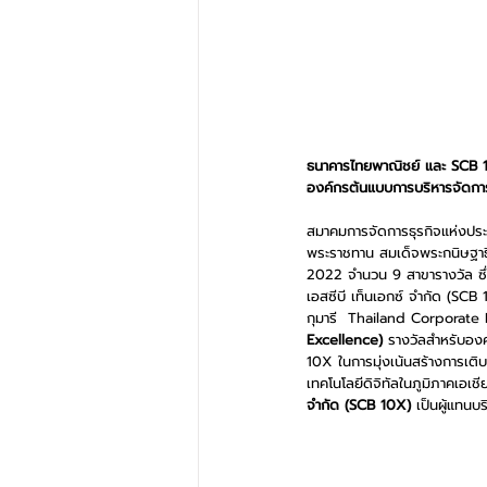
ธนาคารไทยพาณิชย์ และ SCB 1
องค์กรต้นแบบการบริหารจัดการ 
สมาคมการจัดการธุรกิจแห่งประ
พระราชทาน สมเด็จพระกนิษฐาธ
2022 จำนวน 9 สาขารางวัล ซึ่
เอสซีบี เท็นเอกซ์ จำกัด (SC
กุมารี  Thailand Corporat
Excellence)
 รางวัลสำหรับองค
10X ในการมุ่งเน้นสร้างการเติ
เทคโนโลยีดิจิทัลในภูมิภาคเอเช
จำกัด (SCB 10X) 
เป็นผู้แทนบร