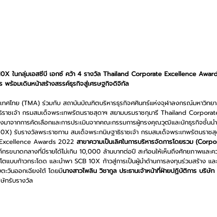
0X ในกลุ่มเอสซีบี เอกซ์ คว้า 4 รางวัล Thailand Corporate Excellence Award
พร้อมเดินหน้าสร้างสรรค์ธุรกิจสู่เศรษฐกิจดิจิทัล
เทศไทย (TMA) ร่วมกับ สถาบันบัณฑิตบริหารธุรกิจศศินทร์แห่งจุฬาลงกรณ์มหาวิทย
ิราชเจ้า กรมสมเด็จพระเทพรัตนราชสุดาฯ สยามบรมราชกุมารี Thailand Corpora
งมาจากการคัดเลือกและการประเมินจากคณะกรรมการผู้ทรงคุณวุฒิและนักธุรกิจชั้นน
B 10X) รับรางวัลพระราชทาน สมเด็จพระกนิษฐาธิราชเจ้า กรมสมเด็จพระเทพรัตนราช
e Excellence Awards 2022 
สาขาความเป็นเลิศในการบริหารจัดการโดยรวม (Cor
์กรขนาดกลางที่มีรายได้ไม่เกิน 10,000 ล้านบาทต่อปี สะท้อนให้เห็นถึงศักยภาพแ
บโตแบบก้าวกระโดด และนำพา SCB 10X ก้าวสู่การเป็นผู้นำด้านการลงทุนร่วมสร้าง แล
ียตะวันออกเฉียงใต้ โดยมี
นางสาวไพลิน วิชากูล ประธานเจ้าหน้าที่ฝ่ายปฏิบัติการ บริษัท 
ิษัทรับรางวัล