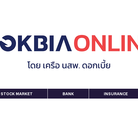
STOCK MARKET
BANK
INSURANCE