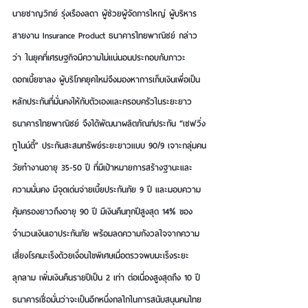
นายชาญวิทย์ รุ่งเรืองลดา ผู้ช่วยผู้จัดการใหญ่ ผู้บริหาร
สายงาน Insurance Product ธนาคารไทยพาณิชย์
 กล่าว
ว่า ในยุคที่เศรษฐกิจมีความไม่แน่นอนประกอบกับภาวะ
ดอกเบี้ยขาลง ผู้บริโภคยุคใหม่จึงมองหาการเก็บเงินเพื่อเป็น
หลักประกันที่มั่นคงให้กับตัวเองและครอบครัวในระยะยาว 
ธนาคารไทยพาณิชย์ จึงได้พัฒนาผลิตภัณฑ์ประกัน “เซฟวิ่ง
ทูไนน์ตี้” ประกันสะสมทรัพย์ระยะยาวแบบ 90/9 เจาะกลุ่มคน
วัยทำงานอายุ 35-50 ปี ที่มีเป้าหมายการสร้างฐานะและ
ความมั่นคง มีจุดเด่นจ่ายเบี้ยประกันภัย 9 ปี และมอบความ
คุ้มครองยาวถึงอายุ 90 ปี มีเงินคืนทุกปีสูงสุด 14% ของ
จำนวนเงินเอาประกันภัย พร้อมลดความกังวลใจจากความ
เสี่ยงโรคมะเร็งด้วยเงื่อนไขพิเศษเมื่อตรวจพบมะเร็งระยะ
ลุกลาม เพิ่มเงินคืนรายปีเป็น 2 เท่า ต่อเนื่องสูงสุดถึง 10 ปี 
ธนาคารเชื่อมั่นว่าจะเป็นอีกหนึ่งกลไกในการสนับสนุนคนไทย