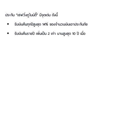
ประกัน “เซฟวิ่งทูไนน์ตี้” มีจุดเด่น ดังนี้
รับเงินคืนทุกปีสูงสุด 14% ของจำนวนเงินเอาประกันภัย
รับเงินคืนรายปี เพิ่มเป็น 2 เท่า นานสูงสุด 10 ปี เมื่อ
เจอมะเร็งระยะลุกลาม
สมัครง่าย แค่ตอบคำถามสุขภาพแบบสั้นเพียง 1 ข้อ 
[การแถลงสุขภาพเป็นปัจจัยหนึ่งในการพิจารณารับ
ประกันภัย และการจ่ายเงินตามสัญญาประกันภัย]
ผู้สนใจประกันเซฟวิ่งทูไนน์ตี้ สอบถามรายละเอียดเพิ่มเติม
ได้ที่ สาขาธนาคารไทยพาณิชย์ ทั่วประเทศ หรือ เจ้าหน้าที่
พัฒนาธุรกิจ (RM) ดูรายละเอียดได้ที่ 
www.scb.co.th