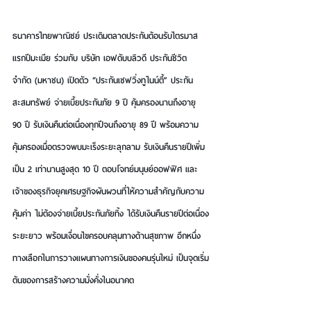
ธนาคารไทยพาณิชย์ ประเดิมตลาดประกันต้อนรับไตรมาส
แรกปีมะเมีย ร่วมกับ บริษัท เอฟดับบลิวดี ประกันชีวิต 
จำกัด (มหาชน) เปิดตัว “ประกันเซฟวิ่งทูไนน์ตี้” ประกัน
สะสมทรัพย์ จ่ายเบี้ยประกันภัย 9 ปี คุ้มครองนานถึงอายุ 
90 ปี รับเงินคืนต่อเนื่องทุกปีจนถึงอายุ 89 ปี พร้อมความ
คุ้มครองเมื่อตรวจพบมะเร็งระยะลุกลาม รับเงินคืนรายปีเพิ่ม
เป็น 2 เท่านานสูงสุด 10 ปี ตอบโจทย์มนุษย์ออฟฟิศ และ
เจ้าของธุรกิจยุคเศรษฐกิจผันผวนที่ให้ความสำคัญกับความ
คุ้มค่า ไม่ต้องจ่ายเบี้ยประกันภัยทิ้ง ได้รับเงินคืนรายปีต่อเนื่อง
ระยะยาว พร้อมเงื่อนไขครอบคลุมทางด้านสุขภาพ อีกหนึ่ง
ทางเลือกในการวางแผนทางการเงินของคนรุ่นใหม่ เป็นจุดเริ่ม
ต้นของการสร้างความมั่งคั่งในอนาคต