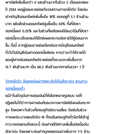
พาณิชย์เพิ่มขึ้นกว่า 6 แสนล้านบาทในช่วง 5 เดือนแรกของ
ปี 2563 เหตุผู้ออมรายย่อยกังวลสถานการณ์โควิด โดยเงิน
ฝากบัญชีออมทรัพย์เพิ่มขึ้นถึง 16% ยอดอยู่ที่ 5.1 ล้านล้าน
บาท ขยับสัดส่วนออมทรัพย์สูงขึ้นเป็น 63% ทั้งที่อัตรา
ดอกเบี้ยแค่ 0.25% และในช่วงที่เหลือของปีมีแนวโน้มที่อัตรา
ดอกเบี้ยจะปรับลดลงได้อีกส่งผลกระทบต่อรายได้ผู้ออมมาก
ขึ้น ทั้งนี้ หากผู้ออมรายย่อยโยกเงินจากบัญชีออมทรัพย์
ทั่วไปไปบัญชีเงินฝากดอกเบี้ยพิเศษ คาดว่าจะทำให้รายได้
ของผู้ฝากเงินออมทรัพย์รายย่อยทั้งระบบจะเพิ่มขึ้นจาก 
12.7 พันล้านบาท เป็น 66.2 พันล้านบาทภายในเวลา 1 ปี
วิกฤตโควิด ดันยอดเงินฝากธพ.เติบโตในอัตราเร่ง สวนทาง
ดอกเบี้ยลดต่ำ
แม้ว่าในปัจจุบันการออมเงินมีให้เลือกหลายรูปแบบ แต่ก็
ปฏิเสธไม่ได้ว่าการฝากเงินกับธนาคารพาณิชย์ยังคงมีบทบาท
สูง โดยเฉพาะในช่วงที่เศรษฐกิจมีความเสี่ยง ดังเช่นในช่วง
การแพร่ระบาดของโควิด-19 ที่กดดันเศรษฐกิจทั่วโลกให้เข้าสู่
ภาวะถดถอยจนถึงขณะนี้ เงินฝากมีทิศทางเพิ่มขึ้นต่อเนื่องใน
อัตราเร่ง โดยเฉพาะเงินฝากบุคคลธรรมดาเพิ่มจาก 7.5 ล้าน