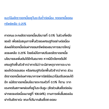
แนวโน้มอัตราดอกเบี้ยอยู่ในระดับต่ำต่อเนื่อง กดดอกเบี้ยออม
ทรัพย์เหลือ 0.25%
คาดกนง.จะคงอัตราดอกเบี้ยนโยบายที่ 0.5% ในช่วงที่เหลือ
ของปี เพื่อสนับสนุนการฟื้นตัวของเศรษฐกิจอย่างต่อเนื่อง 
ส่งผลให้ดอกเบี้ยเงินฝากออมทรัพย์ของธนาคารขนาดใหญ่
ลดลงเหลือ 0.25% โดยยังมีโอกาสปรับลดอัตราดอกเบี้ย
นโยบายลงเพิ่มเติมได้อีกในอนาคต หากมีปัจจัยกดดันให้
เศรษฐกิจฟื้นตัวช้ากว่าคาดไม่ว่าจะมีสาเหตุจากการระบาด
ของโควิดรอบสอง หรือเศรษฐกิจโลกฟื้นตัวช้ากว่าคาด ส่วน
อัตราดอกเบี้ยเงินฝากธนาคารพาณิชย์มีแนวโน้มปรับลดลงได้
อีก แม้อัตราดอกเบี้ยนโยบายจะทรงตัวที่ 0.5% ก็ตาม
 จาก
แรงกดดันสภาพคล่องที่อยู่ในระดับสูง (สัดส่วนสินเชื่อต่อเงิน
ฝากลดลงต่อเนื่องมาอยู่ที่ 108.64%) ตามการเพิ่มขึ้นของเงิน
ฝากในอัตราเร่ง ขณะที่ปริมาณสินเชื่อชะลอลง