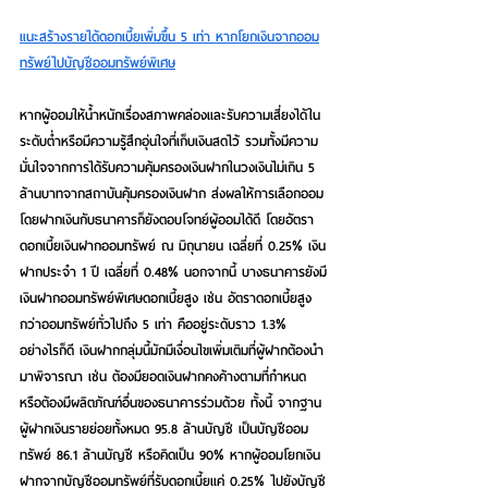
แนะสร้างรายได้ดอกเบี้ยเพิ่มขึ้น 5 เท่า หากโยกเงินจากออม
ทรัพย์ไปบัญชีออมทรัพย์พิเศษ
หาก
ผู้ออมให้น้ำหนักเรื่องสภาพคล่องและรับความเสี่ยงได้ใน
ระดับต่ำหรือมีความรู้สึกอุ่นใจที่เก็บเงินสดไว้ รวมทั้งมีความ
มั่นใจจากการได้รับความคุ้มครองเงินฝากในวงเงินไม่เกิน 5 
ล้านบาทจากสถาบันคุ้มครองเงินฝาก ส่งผลให้การเลือกออม
โดยฝากเงินกับธนาคารก็ยังตอบโจทย์ผู้ออมได้ดี 
โดยอัตรา
ดอกเบี้ยเงินฝากออมทรัพย์ ณ มิถุนายน เฉลี่ยที่ 0.25% เงิน
ฝากประจำ 1 ปี เฉลี่ยที่ 0.48% นอกจากนี้ บางธนาคารยังมี
เงินฝากออมทรัพย์พิเศษดอกเบี้ยสูง เช่น อัตราดอกเบี้ยสูง
กว่าออมทรัพย์ทั่วไปถึง 5 เท่า คืออยู่ระดับราว 1.3% 
อย่างไรก็ดี เงินฝากกลุ่มนี้มักมีเงื่อนไขเพิ่มเติมที่ผู้ฝากต้องนำ
มาพิจารณา เช่น ต้องมียอดเงินฝากคงค้างตามที่กำหนด 
หรือต้องมีผลิตภัณฑ์อื่นของธนาคารร่วมด้วย ทั้งนี้ จากฐาน
ผู้ฝากเงินรายย่อยทั้งหมด 95.8 ล้านบัญชี เป็นบัญชีออม
ทรัพย์ 86.1 ล้านบัญชี หรือคิดเป็น 90% 
หากผู้ออมโยกเงิน
ฝากจากบัญชีออมทรัพย์ที่รับดอกเบี้ยแค่ 0.25% ไปยังบัญชี