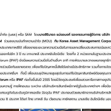
ท จำกัด (บสส.) หรือ SAM  โดย
นางสิรินารถ แน่งอนงค์ รองกรรมการผู้จัดการ บริษัท 
AM
 ร่วมลงนามบันทึกความเข้าใจ (MOU)  
กับ Korea Asset Management Corpo
องประเทศเกาหลีใต้ เพื่อขยายระยะเวลาความร่วมมือในการแลกเปลี่ยนประสบการณ์และควา
นออกไปอีก 3 ปี ณ เกาะบาหลี ประเทศอินโดนีเซีย
โดยทั้ง 2 หน่วยงานในฐานะประเ
orum (IPAF) ยังมีแผนความร่วมมือในด้านอื่นๆ อาทิ การพัฒนาและวางแผนกลยุทธ์
รร่วมมือกันขยายตลาด เพื่อแก้ไขปัญหาหนี้เสียได้อย่างมีประสิทธิภาพ รวมทั้งการจั
ระเทศอื่นๆ  ทั้งนี้ เพื่อบรรลุเป้าหมายสูงสุดในการแก้ไขปัญหาสินทรัพย์ด้อยคุณภา
Forum
 หรือ 
IPAF
 ก่อตั้งขึ้นในปี 2555 โดยมีวัตถุประสงค์เพื่อแสวงหาโอกาสทางธุรก
ยนความรู้ การฝึกอบรม ระหว่าง บริษัทบริหารสินทรัพย์ภาครัฐในประเทศต่างๆ เพื่อป
เศรษฐกิจในระดับภูมิภาคเอเชีย ปัจจุบัน IPAF ประกอบด้วยสมาชิกจากบริษัทบริหารส
ำนวน 8 ประเทศ ได้แก่ ไทย เกาหลี จีน เวียดนาม คาซัคสถาน มาเลเซีย อินโดนีเซีย มอ