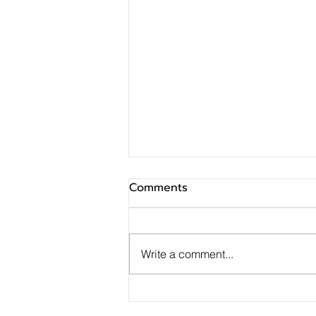
Comments
Write a comment...
GUNKUL – LH Bank ลงนาม