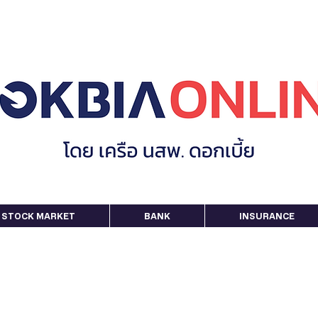
STOCK MARKET
BANK
INSURANCE