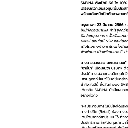
SABINA ตั้งเป้าปี 66 โต 10%
เตรียมควักเงินลงทุนเพิ่มประส
พร้อมเดินหน้าเปิดตัวภาพยนตร์
กรุงเทพฯ 23 มีนาคม 2566
 :
ใหม่ทั้งยอดขายและกำไรสูงกว่า
ปัจจัยหนุนจากการฟื้นตัวของการ
Retail ออนไลน์ NSR และช่องท
เติบโตอย่างก้าวกระโดดทั้งด้า
พิมพ์ชนก เป็นพรีเซนเตอร์” มั่
นางสาวดวงดาว มหะนาวานนท์ ประ
“ซาบีน่า” เปิดเผยว่า
 บริษัทฯ ตั
ประวัติการณ์จากก่อนวิกฤตโควิ
เศรษฐกิจที่มีแนวโน้มดีขึ้นอย่าง
สำคัญในปีนี้ ซึ่งสินค้าของ SA
เดียวกัน SABINA ยังมีแผนออกส
อย่างทั่วถึง
“ผลประกอบการในปีนี้ยังได้แรง
ทางค้าปลีก (Retail) ช่องทาง
เติบโตมากกว่าที่ประเมินไว้ ทั้
ประสิทธิภาพทำให้ต้นทุนต่ำกว่า
เดิม โดยเป้าหมายการเติบโตใน