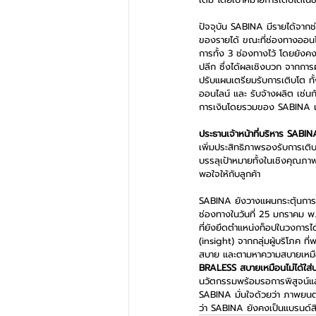
ปัจจุบัน SABINA มีรายได้จากช่
ของรายได้ ขณะที่ช่องทางออนไลน
การทั้ง 3 ช่องทางไว้ โดยยังค
ปลีก ซึ่งได้ผลเชิงบวก จากการ
ปรับแผนเตรียมรับการเติบโต ทั
ออนไลน์ และ รับจ้างผลิต เช่นกั
การเงินโดยรวมของ SABINA แข็
ประธานเจ้าหน้าที่บริหาร SABIN
เพิ่มประสิทธิภาพรองรับการเติ
บรรลุเป้าหมายทั้งในเชิงคุณภาพ
พอใจให้กับลูกค้า
SABINA ยังวางแผนกระตุ้นการข
ช่องทางในวันที่ 25 มกราคม พ
ที่ยังยึดตำแหน่งท็อปในวงการไ
(insight) จากกลุ่มผู้บริโภค ที่
สบาย และตามหาความสบายเหมือนไ
BRALESS สบายเหมือนไม่ได้ใส่
นวัตกรรมพร้อมรอการพิสูจน์แล้
SABINA มั่นใจด้วยว่า ภาพยนตร
ว่า SABINA ยังคงเป็นแบรนด์สิน