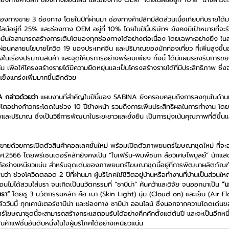
องทางขาย 3 ช่องทาง โดยในปีที่ผ่านมา ช่องทางค้าปลีกมีสัดส่วนเมื่อเทียบกับรายได้มา
์อยู่ที่ 25% และช่องทาง OEM อยู่ที่ 10% โดยในปีนี้บริษัทฯ ยังคงมีเป้าหมายที่จะ
งมั่นใจสามารถสร้างการเติบโตของทุกช่องทางได้อย่างต่อเนื่อง โดยเฉพาะอย่างยิ่ง ใ
ผ่อนคลายนโยบายโควิด 19 ของประเทศจีน และปริมาณของนักท่องเที่ยว ที่เพิ่มสูงขึ้นอ
้งในเรื่องปริมาณสินค้า และจุดให้บริการอย่างพร้อมเพียง ทั้งนี้ ได้มีแผนรองรับการ
น เพื่อให้โครงสร้างรายได้มีความยืดหยุ่นและเป็นโครงสร้างรายได้ที่มีประสิทธิภาพ ซึ่
งแกร่งเพิ่มมากขึ้นอีกด้วย
A กล่าวด้วยว่า
 แผนงานที่สำคัญในปีนี้ของ SABINA ยังครอบคลุมถึงการลงทุนในด้านเครื
บโตอย่างก้าวกระโดดในช่วง 10 ปีข้างหน้า รวมถึงการเพิ่มประสิทธิผลในการทำงาน โดยม
และปริมาณ ซึ่งเป็นวิธีการพัฒนาในระยะยาวและยั่งยืน เป็นการมุ่งเน้นคุณภาพที่ดีขึ้นแ
ายด้วยการเปิดตัวสินค้าคอลเลคชั่นใหม่ พร้อมเปิดตัวภาพยนตร์โฆษณาชุดใหม่ ที่จะ
.ศ.2566 โดยพรีเซนเตอร์หลักยังคงเป็น “ใบเฟิร์น-พิมพ์ชนก ลือวิเศษไพบูลย์” นั
ด้อย่างเหนียวแน่น สำหรับจุดเด่นของภาพยนตร์โฆษณาชุดนี้อยู่ที่การพัฒนาผลิตภัณฑ์
พบว่า ช่วงโควิดตลอด 2 ปีที่ผ่านมา ผู้บริโภคใช้ชีวิตอยู่บ้านหรือทำงานที่บ้านเป็นส่วน
ม่ได้สวมใส่บรา จนเกิดเป็นนวัตกรรมที่ “ซาบีน่า” ค้นคว้าและวิจัย จนออกมาเป็น 
“น
บรา”
 โดยชู 3 นวัตกรรมหลัก คือ เบา (Skin Light) นุ่ม (Cloud on) และเย็น (Air Flo
ววันนี้ ทุกเคาน์เตอร์ซาบีน่า และช่องทาง ซาบีน่า ออนไลน์ ซึ่งนอกจากความโดดเด่น
์โฆษณาชุดนี้จะสามารถสร้างกระแสตอบรับได้อย่างคึกคักตั้งแต่ต้นปี และจะเป็นอีกหน
ค้าแฟชั่นอันดับหนึ่งในใจผู้บริโภคได้อย่างเหนียวแน่น