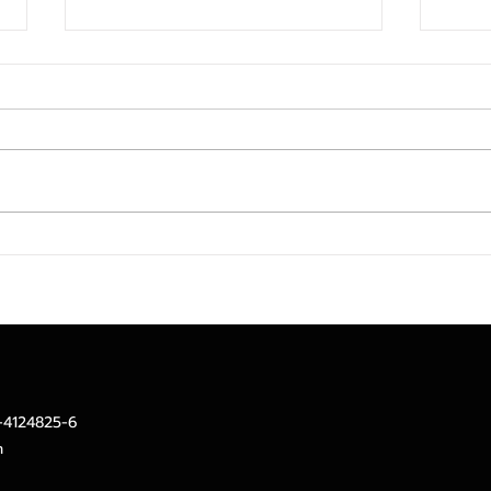
ไทยยูเนี่ยนปลื้ม GPM ไตรมาส
CIMB
สองทำนิวไฮทะลุ 21.4% พร้อม
ไตรม
ไฟเขียวจ่ายปันผล 0.40 บาทต่อ
เสี่ย
หุ้น เพิ่มขึ้น 14.3%ด้านอัตราส่วน
D/E ปรับตัวลดลง ตอกย้ำ
สถานะการเงินแข็งแกร่ง
2-4124825-6
m