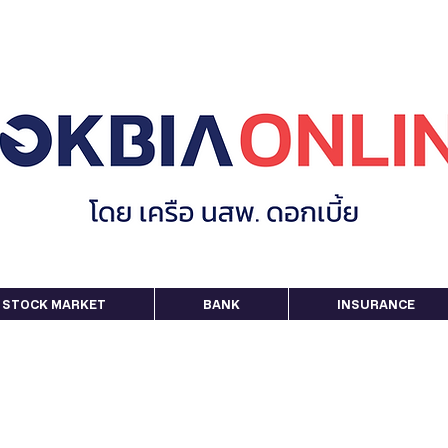
STOCK MARKET
BANK
INSURANCE