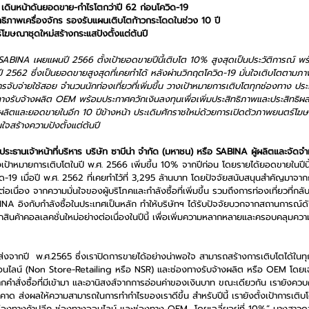
 เดินหน้าดันยอดขาย-กำไรโตกว่าปี 62 ก่อนโควิด-19
ิทธิภาพเครื่องจักร รองรับแผนเติบโตก้าวกระโดดในช่วง 10 ปี
โฆษณาชุดใหม่สร้างกระแสปังตั้งแต่ต้นปี
 SABINA เผยแผนปี 2566 ตั้งเป้ายอดขายปีนี้เติบโต 10% สูงสุดเป็นประวัติการณ์ พร้
ปี 2562 ซึ่งเป็นยอดขายสูงสุดที่เคยทำได้ หลังผ่านวิกฤตโควิด-19 มั่นใจเติบโตตาม
จับจ่ายใช้สอย จำนวนนักท่องเที่ยวที่เพิ่มขึ้น วางเป้าหมายการเติบโตทุกช่องทาง ปร
างรับจ้างผลิต OEM พร้อมประกาศควักเงินลงทุนเพื่อเพิ่มประสิทธิภาพและประสิทธิผล
นผลิตและยอดขายในอีก 10 ปีข้างหน้า ประเดิมศักราชใหม่ด้วยการเปิดตัวภาพยนตร์โฆษณาช
นใจสร้างความปังตั้งแต่ต้นปี
ธานเจ้าหน้าที่บริหาร บริษัท ซาบีน่า จำกัด (มหาชน) หรือ SABINA ผู้ผลิตและจัดจำ
้งเป้าหมายการเติบโตในปี พ.ศ. 2566 เพิ่มขึ้น 10% จากปีก่อน โดยรายได้ยอดขายในปีนี้
ด-19 เมื่อปี พ.ศ. 2562 ที่เคยทำไว้ที่ 3,295 ล้านบาท โดยปัจจัยสนับสนุนสำคัญมาจา
ต่อเนื่อง จากความมั่นใจของผู้บริโภคและกำลังซื้อที่เพิ่มขึ้น รวมถึงการท่องเที่ยวที่กลับ
BINA อิงกับกำลังซื้อในประเทศเป็นหลัก ทำให้บริษัทฯ ได้รับปัจจัยบวกจากสถานการณ์ดั
ินค้าคอลเลคชั่นใหม่อย่างต่อเนื่องในปีนี้ เพื่อเพิ่มความหลากหลายและครอบคลุมควา
ส่งจากปี  พ.ศ.2565 ซึ่งเราปิดการขายได้อย่างน่าพอใจ สามารถสร้างการเติบโตได้ในท
ออนไลน์ (Non Store-Retailing หรือ NSR) และช่องทางรับจ้างผลิต หรือ OEM โดยเ
งจากคำสั่งซื้อที่มีเข้ามา และอานิสงส์จากการอ่อนค่าของเงินบาท ขณะเดียวกัน เรายังควบคุ
ที่คาด ส่งผลให้ความสามารถในการทำกำไรของเราดีขึ้น สำหรับปีนี้ เรายังตั้งเป้าการเติ
ช่องทางค้าปลีก ช่องทางออนไลน์ และช่องทาง OEM  โดยเฉลี่ยอยู่ที่ 10%” นางสาว