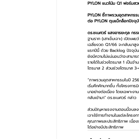
PYLON แนวโน้ม Q1 ฟอร์มสวย รั
PYLON ชี้ภาพรวมอุตสาหกรรมง
ต่อ PYLON ตุนแบ็กล็อกปัจจุบัน
ดร.ชเนศวร์ แสงอารยะกุล กรร
ฐานราก (เสาเข็มเจาะ) เปิดเผย
เฉลี่ยงวด Q1/66 จะกลับมาสูง
แรกปีนี้ ด้วย Backlog ปัจจุ
ยังมีความไม่แน่นอนว่าจะสามารถเร
รายได้ในช่วงไตรมาส 1 เป็นจำน
ไตรมาส 2 ส่วนช่วงไตรมาส 3-4
“ภาพรวมอุตสาหกรรมในปี 2566
เริ่มคึกคักมากขึ้น ทั้งโครงก
มาอย่างต่อเนื่อง โดยเฉพาะงา
กลับเข้ามา” ดร.ชเนศวร์ กล่าว
ส่วนปัญหาแรงงานตอนนี้จบลงแล
เจาะใช้การทำงานในแต่ละโครงการ
คุณภาพและประสิทธิภาพ เนื่องจ
ได้อย่างมีประสิทธิภาพ