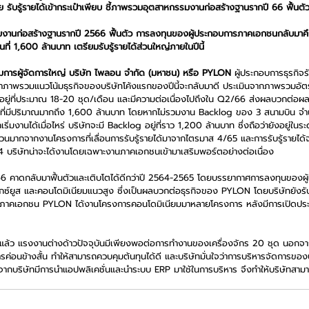
บรู้รายได้เข้ากระเป๋าเพียบ ชี้ภาพรวมอุตสาหกรรมงานก่อสร้างฐานรากปี 66 ฟื้นตั
านก่อสร้างฐานรากปี 2566 ฟื้นตัว การลงทุนของผู้ประกอบการภาคเอกชนกลับมาคึ
ที่ 1,600 ล้านบาท เตรียมรับรู้รายได้ส่วนใหญ่ภายในปีนี้  
มการผู้จัดการใหญ่ บริษัท ไพลอน จำกัด (มหาชน) หรือ PYLON
 ผู้ประกอบการธุรกิจ
ว่าภาพรวมแนวโน้มธุรกิจของบริษัทโค้งแรกของปีนี้จะกลับมาดี ประเมินจากภาพรวมอัตร
อยู่ที่ประมาณ 18-20 ชุด/เดือน และมีความต่อเนื่องไปถึงใน Q2/66 ส่งผลบวกต่อผล
บันที่มีปริมาณมากถึง 1,600 ล้านบาท โดยหากไม่รวมงาน Backlog ของ 3 สนามบิน จำ
ิ่มงานได้เมื่อไหร่ บริษัทจะมี Backlog อยู่ที่ราว 1,200 ล้านบาท ซึ่งถือว่ายังอยู่ในระดั
วนมากจากงานโครงการที่เลื่อนการรับรู้รายได้มาจากไตรมาส 4/65 และการรับรู้รายได้จ
 บริษัทน่าจะได้งานโดยเฉพาะงานภาคเอกชนเข้ามาเสริมพอร์ตอย่างต่อเนื่อง
 คาดกลับมาฟื้นตัวและเติบโตได้ดีกว่าปี 2564-2565 โดยบรรยากาศการลงทุนของผ
ารมิกซ์ยูส และคอนโดมิเนียมแนวสูง ซึ่งเป็นผลบวกต่อธุรกิจของ PYLON โดยบริษัทยังร
นภาคเอกชน PYLON ได้งานโครงการคอนโดมิเนียมมาหลายโครงการ หลังมีการเปิดประเท
้ว แรงงานต่างด้าวปัจจุบันมีเพียงพอต่อการทำงานของเครื่องจักร 20 ชุด นอกจากน
ค่อนข้างสั้น ทำให้สามารถควบคุมต้นทุนได้ดี และบริษัทมั่นใจว่าการบริหารจัดการของบริ
ากบริษัทมีการนำแอปพลิเคชั่นและนำระบบ ERP มาใช้ในการบริหาร จึงทำให้บริษัทสาม