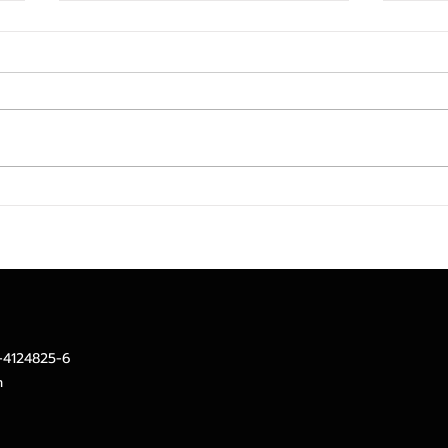
TACC ท็อปฟอร์ม! Q2/69 ราย
MTS 
ได้จากการขาย 682.8 ลบ. เพิ่ม
Toke
ขึ้น 18.2%ลุยรีแบรนด์-ปิดดีล
ลงทุ
ลงทุนใหม่สร้าง New S-Curve
ทองท
หนุนอนาคตเติบโตยั่งยืน
2-4124825-6
m