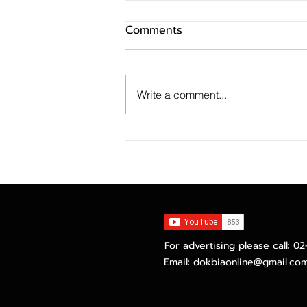
Comments
Write a comment...
SINO ประกาศ Q2/69 ทำกำไร
สุทธิ 10 ล้านบาท ฟื้นตัวแกร่ง
จากไตรมาสก่อน เตรียมจ่าย
ปันผลระหว่างกาล 0.014423
บาทต่อหุ้น ครึ่งปีหลังมุ่งเติบโต
ต่อเนื่อง
For advertising please call: 0
Email:
dokbiaonline@gmail.co