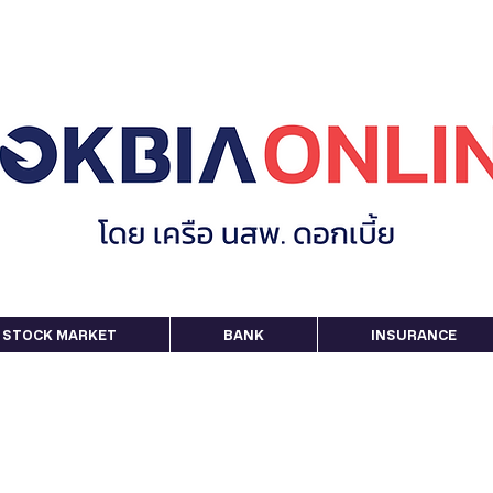
STOCK MARKET
BANK
INSURANCE