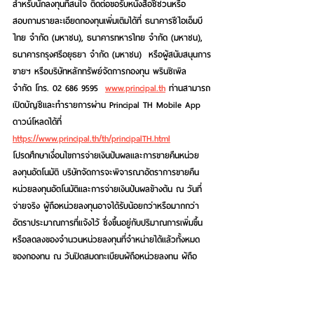
สำหรับนักลงทุนที่สนใจ ติดต่อขอรับหนังสือชี้ชวนหรือ
สอบถามรายละเอียดกองทุนเพิ่มเติมได้ที่ ธนาคารซีไอเอ็มบี 
ไทย จำกัด (มหาชน), ธนาคารทหารไทย จำกัด (มหาชน), 
ธนาคารกรุงศรีอยุธยา จำกัด (มหาชน)  หรือผู้สนับสนุนการ
ขายฯ หรือบริษัทหลักทรัพย์จัดการกองทุน พรินซิเพิล 
จำกัด โทร. 02 686 9595  
www.principal.th
 ท่านสามารถ
เปิดบัญชีและทำรายการผ่าน Principal TH Mobile App 
ดาวน์โหลดได้ที่ 
https://www.principal.th/th/principalTH.html
โปรดศึกษาเงื่อนไขการจ่ายเงินปันผลและการขายคืนหน่วย
ลงทุนอัตโนมัติ บริษัทจัดการจะพิจารณาอัตราการขายคืน
หน่วยลงทุนอัตโนมัติและการจ่ายเงินปันผลข้างต้น ณ วันที่
จ่ายจริง ผู้ถือหน่วยลงทุนอาจได้รับน้อยกว่าหรือมากกว่า 
อัตราประมาณการที่แจ้งไว้ ซึ่งขึ้นอยู่กับปริมาณการเพิ่มขึ้น
หรือลดลงของจำนวนหน่วยลงทุนที่จำหน่ายได้แล้วทั้งหมด
ของกองทุน ณ วันปิดสมุดทะเบียนผู้ถือหน่วยลงทุน ผู้ถือ
หน่วยลงทุนที่ซื้อหน่วยลงทุนตั้งแต่วันปิดสมุดทะเบียน (XD 
Date) เป็นต้นไปจะไม่มีสิทธิได้รับเงินจากการขายคืนหน่วย
ลงทุนอัตโนมัติและเงินปันผลที่จะจ่ายในครั้งนี้