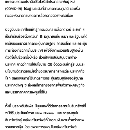
แพร่ระบาดของโรคติดเชื้อไวรัสโคโรนาสายพันธุ์ใหม่ 
(COVID-19) ให้อยู่ในระดับที่สามารถควบคุมได้ และเริ่ม
ทยอยผ่อนคลายมาตรการล็อกดาวน์อย่างต่อเนื่อง
ปัจจุบันประเทศไทยเข้าสู่การผ่อนคลายล็อกดาวน์ ระยะที่ 4 
เป็นที่เรียบร้อยตั้งแต่วันที่ 15 มิถุนายนที่ผ่านมา และรัฐบาลได้
เตรียมออกมาตรการกระตุ้นเศรษฐกิจ การบริโภค และกระตุ้น
การท่องเที่ยวภายในประเทศ เพื่อให้ภาพรวมเศรษฐกิจฟื้น
ตัวดีขึ้นในช่วงครึ่งปีหลัง ส่วนปัจจัยสนับสนุนจากต่าง
ประเทศ คาดว่าการใช้นโยบาย QE อัดฉีดเงินเข้าสู่ระบบและ
นโยบายอัตราดอกเบี้ยต่ำของธนาคารกลางแต่ละประเทศทั่ว
โลก ตลอดจนการใช้มาตรการกระตุ้นเศรษฐกิจของรัฐบาล
ประเทศต่างๆ จะส่งผลดีการทยอยการฟื้นตัวทางเศรษฐกิจ
และบรรยากาศการลงทุนที่ดีขึ้น
ทั้งนี้ บลจ.พรินซิเพิล มีมุมมองที่ดีต่อการลงทุนในสินทรัพย์ที่
จะได้รับประโยชน์จาก New Normal  และการลงทุนใน
สินทรัพย์กลุ่มอสังหาริมทรัพย์ที่มีความผันผวนต่ำกว่าภาพ
รวมตลาดหุ้น โดยเฉพาะการลงทุนในอสังหาริมทรัพย์