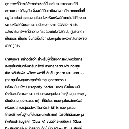
คุณภาพที่มีรายได้จากค่าเช่าที่มั่นคงในระยะยาวภายใต้
สถานการณ์ปัจจุบัน ซึ่งจะได้รับอานิสงส์จากอัตราดอกเบี้ยที่
อยู่ในระดับต่ำและลงทุนในอสังหาริมทรัพย์ที่แทบไม่ได้รับผลก
ระทบหรือได้รับผลกระทบน้อยมากจาก COVID-19 เช่น 
อสังหาริมทรัพย์ที่มีความเกี่ยวข้องกับโลจิสติกส์, ศูนย์ดาต้า
เซ็นเตอร์ เป็นต้น ซึ่งถือเป็นโอกาสลงทุนในจังหวะที่สินทรัพย์มี
ราคาถูกลง
นายจุมพล
 กล่าวต่อว่า สำหรับผู้ที่ต้องการเพิ่มพอร์ตการ
ลงทุนในกลุ่มอสังหาริมทรัพย์ สามารถลงทุนผ่านกองทุน
เปิด 
พรินซิเพิล พร็อพเพอร์ตี้ อินคัม (PRINCIPAL iPROP) 
(กองทุนนี้ลงทุนกระจุกตัวในกลุ่มอุตสาหกรรม
อสังหาริมทรัพย์ (Property Sector Fund) ดังนั้นหากมี
ปัจจัยลบที่ส่งผลกระทบต่อการลงทุนดังกล่าวผู้ลงทุนอาจสูญ
เสียเงินลงทุนจำนวนมาก)
  ที่มีนโยบายลงทุนในหลักทรัพย์
หรือตราสารกลุ่มอสังหาริมทรัพย์ REITs กองทุนรวม
โครงสร้างพื้นฐานทั้งในและต่างประเทศ โดยมีให้เลือกลงทุน
ทั้งชนิดสะสมมูลค่า (Class A) ชนิดจ่ายเงินปันผล (Class 
D) ชนิดขายคืนหน่วยลงทุนอัตโนมัติ (Class R) และชนิดผู้