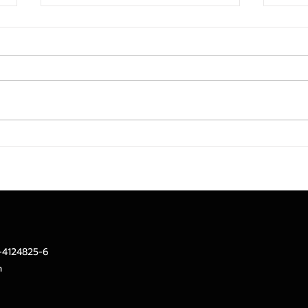
เงินเฟ้อไทย 7 เดือนแรกของปี
เคที
ต่ำกว่าคาดที่ 1.2%YoY ส่งผล
เศรษ
คาดการณ์ทั้งปี 69 ปรับลดลงที่
เลี้ย
2.3%
บาท
2-4124825-6
m