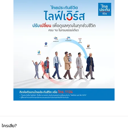
้ ใครเสีย?