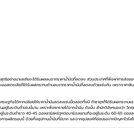
มันสุทธิอย่างมาเลเซียจะได้รับผลลบจากราคาน้ำมันที่ลดลง ส่วนประเทศที่พึ่งพาการส่งออ
และออสเตรเลียก็ได้รับผลกระทบด้านลบจากราคาน้ำมันที่ลดลงด้วยเช่นกัน เพราะราคาสินค้
เศรษฐกิจได้หากปล่อยให้ราคาน้ำมันลดลงเช่นนี้ตลอดทั้งปี ถ้าซาอุฯก็ได้รับผลกระทบแร
นอยู่ในระดับต่ำเช่นนี้นาน เพราะพึ่งพารายได้จากน้ำมัน ดังนั้น สำนักวิจัยฯมองว่า วิกฤ
จะอยู่ในระดับต่ำราว 40-45 ดอลลาร์สหรัฐฯต่อบาร์เรลแทนที่จะอยู่ในระดับ 60-65 ดอลล
ลังการผลิตรอบนี้ ด้วยทั้งอุปทานน้ำมันที่มีมาก และจากอุปสงค์ที่อ่อนแอจากปัญหาไวรัส