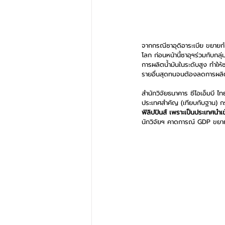
จากกรณีซาอุดิอาระเบีย ขยายกำ
โลก ก่อนหน้านี้ซาอุฯร่วมกับกล
การผลิตน้ำมันในระดับสูง ทำให้
รายอื่นสุดทนจนต้องลดการผลิต
สำนักวิจัยธนาคาร ซีไอเอ็มบี
ประเทศสำคัญ (เทียบกับฐาน) ก
ฟิลิปปินส์ เพราะเป็นประเทศนำ
นักวิจัยฯ คาดการณ์ GDP ขยาย