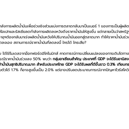
ลังการผลิตน้ำมันเพื่อช่วงชิงส่วนแบ่งการตลาดกลับมาเป็นเบอร์ 1 ของการเป็นผู้ผลิ
ุ่มโอเปกและรัสเซียลดกำลังการผลิตลงหวังดึงราคาน้ำมันให้สูงขึ้น แต่กลายเป็นว่าสหรัฐ
ซาอุฯต้องกลับมาเร่งผลิตน้ำมันหวังให้ปริมาณน้ำมันออกสู่ตลาดมาก ทำให้ราคาน้ำมันร่
ลงเอง สถานการณ์ราคาน้ำมันที่ลดลงนี้ ใครได้ ใครเสีย?
 ไทย ได้ใช้โมเดลจากอ๊อกฟอร์ดอิโคโนมิกส์ คาดการณ์การเปลี่ยนแปลงของการเติบโตท
รณีราคาน้ำมันร่วงลง 50% พบว่า 
กลุ่มอาเซียนสำคัญ ประเทศที่ GDP จะได้รับอานิสง
เข้าน้ำมันสุทธิปริมาณมาก สำหรับประเทศไทย GDP จะได้รับผลที่ดีขึ้นราว 0.3% เทียบ
ตัวได้ 1.7% ก็อาจสูงขึ้นเป็น 2.0% แต่อาจปรับลดประมาณการณ์จากปัญหาไวรัสโคว