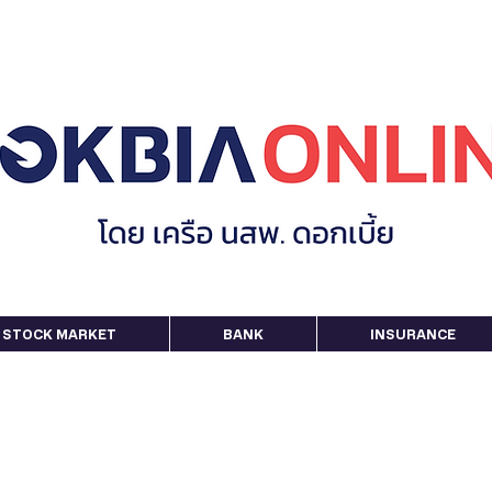
STOCK MARKET
BANK
INSURANCE