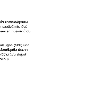
ตน้ำมันรายใหญ่สุดของ
ฯ รวมถึงรัสเซีย ยังมี
วงลงแรง จนผู้ผลิตน้ำมัน
างเศรษฐกิจ (GDP) ของ
ส์มากที่สุดคือ ประเทศ
กรณีฐาน
 (เช่น ล่าสุดสำ
ิดแทน)