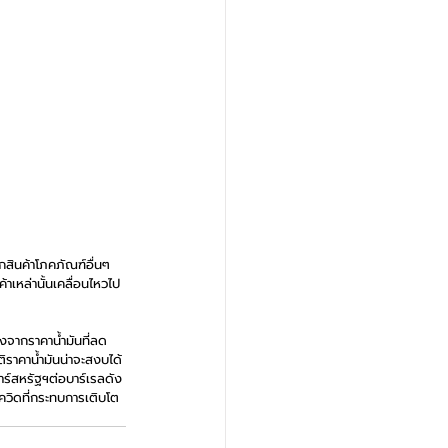
กสินค้าโภคภัณฑ์อื่นๆ 
าเหล่านั้นเคลื่อนไหวไป
งจากราคาน้ำมันที่ลด
ติราคาน้ำมันน่าจะสงบได้
าร์สหรัฐฯต่อบาร์เรลดัง
โควิดที่กระทบการเติบโต