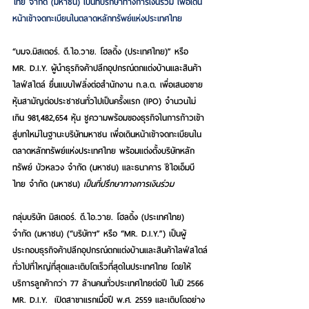
ไทย จำกัด (มหาชน) เป็นที่ปรึกษาทางการเงินร่วม เพื่อเดิน
หน้าเข้าจดทะเบียนในตลาดหลักทรัพย์แห่งประเทศไทย
“บมจ.มิสเตอร์. ดี.ไอ.วาย. โฮลดิ้ง (ประเทศไทย)” หรือ 
MR. D.I.Y. ผู้นำธุรกิจค้าปลีกอุปกรณ์ตกแต่งบ้านและสินค้า
ไลฟ์สไตล์ ยื่นแบบไฟลิ่งต่อสำนักงาน ก.ล.ต. เพื่อเสนอขาย
หุ้นสามัญต่อประชาชนทั่วไปเป็นครั้งแรก (IPO) จำนวนไม่
เกิน 981,482,654 
หุ้น ชูความพร้อมของธุรกิจในการก้าวเข้า
สู่บทใหม่ในฐานะบริษัทมหาชน เพื่อเดินหน้าเข้าจดทะเบียนใน
ตลาดหลักทรัพย์แห่งประเทศไทย พร้อมแต่งตั้งบริษัทหลัก
ทรัพย์ บัวหลวง จำกัด (มหาชน) และธนาคาร ซีไอเอ็มบี
ไทย จำกัด (มหาชน) 
เป็นที่ปรึกษาทางการเงินร่วม
กลุ่มบริษัท มิสเตอร์. ดี.ไอ.วาย. โฮลดิ้ง (ประเทศไทย) 
จำกัด (มหาชน) (“
บริษัทฯ
” หรือ “
MR. D.I.Y.
”) เป็นผู้
ประกอบธุรกิจค้าปลีกอุปกรณ์ตกแต่งบ้านและสินค้าไลฟ์สไตล์
ทั่วไปที่ใหญ่ที่สุดและเติบโตเร็วที่สุดในประเทศไทย โดยให้
บริการลูกค้ากว่า 77 ล้านคนทั่วประเทศไทยต่อปี ในปี 2566 
MR. D.I.Y.  เปิดสาขาแรกเมื่อปี พ.ศ. 2559 และเติบโตอย่าง