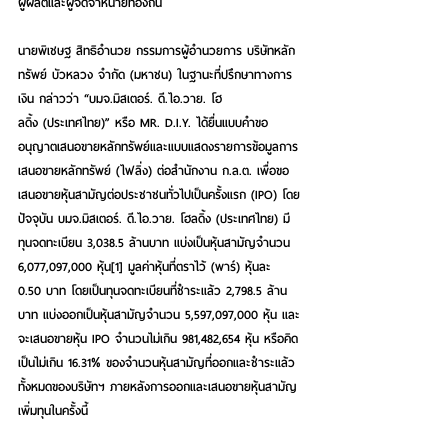
ผู้ผลิตและผู้จัดจำหน่ายท้องถิ่น
นายพิเชษฐ สิทธิอำนวย กรรมการผู้อำนวยการ บริษัทหลัก
ทรัพย์ บัวหลวง จำกัด (มหาชน)
ในฐานะที่ปรึกษาทางการ
เงิน
 กล่าวว่า “บมจ.มิสเตอร์. ดี.ไอ.วาย. โฮ
ลดิ้ง (ประเทศไทย)” หรือ MR. D.I.Y. ได้ยื่นแบบคำขอ
อนุญาตเสนอขายหลักทรัพย์และแบบแสดงรายการข้อมูลการ
เสนอขายหลักทรัพย์ (ไฟลิ่ง) ต่อสำนักงาน ก.ล.ต. เพื่อขอ
เสนอขายหุ้นสามัญต่อประชาชนทั่วไปเป็นครั้งแรก (IPO) โดย
ปัจจุบัน บมจ.มิสเตอร์. ดี.ไอ.วาย. โฮลดิ้ง (ประเทศไทย) มี
ทุนจดทะเบียน 3,038.5 ล้านบาท แบ่งเป็นหุ้นสามัญจำนวน 
6,077,097,000 หุ้น[1] มูลค่าหุ้นที่ตราไว้ (พาร์) หุ้นละ 
0.50 บาท โดยเป็นทุนจดทะเบียนที่ชำระแล้ว 2,798.5 ล้าน
บาท แบ่งออกเป็นหุ้นสามัญจำนวน 5,597,097,000 หุ้น และ
จะเสนอขายหุ้น IPO จำนวนไม่เกิน 981,482,654 หุ้น หรือคิด
เป็นไม่เกิน 16.31% ของจำนวนหุ้นสามัญที่ออกและชำระแล้ว
ทั้งหมดของบริษัทฯ ภายหลังการออกและเสนอขายหุ้นสามัญ
เพิ่มทุนในครั้งนี้