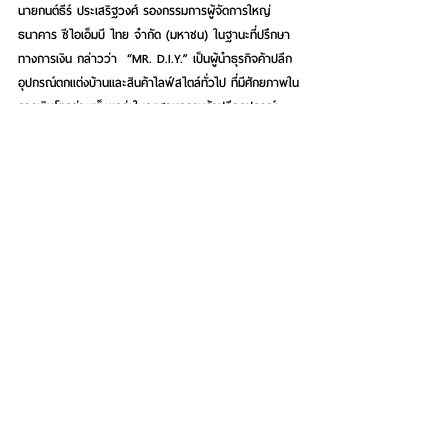
นายกนต์ธีร์ ประเสริฐวงศ์ รองกรรมการผู้จัดการใหญ่ 
ธนาคาร ซีไอเอ็มบี ไทย จำกัด (มหาชน) ในฐานะที่ปรึกษา
ทางการเงิน กล่าวว่า  “MR. D.I.Y.” เป็นผู้นำธุรกิจค้าปลีก
อุปกรณ์ตกแต่งบ้านและสินค้าไลฟ์สไตล์ทั่วไป ที่มีศักยภาพใน
การเติบโตอย่างแข็งแกร่งในอุตสาหกรรมค้าปลีกอุปกรณ์
ตกแต่งบ้าน ซึ่งยังมีระดับการแข่งขันที่ต่ำ 
(Underpenetrated) และเติบโตอย่างรวดเร็ว  จากทิศทาง
ของอุตสาหกรรมค้าปลีกสินค้าอุปกรณ์ตกแต่งบ้านโดยคาดว่า
จะมีอัตราการเติบโตเฉลี่ยสะสมต่อปี (CAGR) อยู่ที่ 
5.1% ตั้งแต่ปี 2566 - 2571[2] สำหรับการเข้าจดทะเบียนใน
ตลาดหลักทรัพย์แห่งประเทศไทยของ MR. D.I.Y. มี
วัตถุประสงค์นำเงินไปใช้ในการลงทุนเพื่อพัฒนาและขยาย
ธุรกิจของบริษัทฯ ชำระเงินกู้ของบริษัทฯ และใช้เป็นเงิน
ทุนหมุนเวียนทั่วไปสำหรับการดำเนินงานของบริษัทฯ