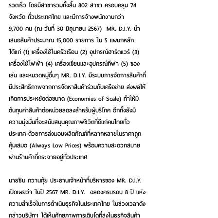
รวดเร็ว โดยมีสาขารวมทั้งสิ้น 802 สาขา ครอบคลุม 74 
จังหวัด ทั่วประเทศไทย และมีการจ้างพนักงานกว่า 
9,700 คน (ณ วันที่ 30 มิถุนายน 2567)  MR. D.I.Y. นำ
เสนอสินค้าประมาณ 15,000 รายการ ใน 5 แผนกหลัก 
ได้แก่ (1) เครื่องใช้ในครัวเรือน (2) อุปกรณ์ฮาร์ดแวร์ (3) 
เครื่องใช้ไฟฟ้า (4) เครื่องเขียนและอุปกรณ์กีฬา (5) ของ
เล่น และหมวดหมู่อื่นๆ MR. D.I.Y. มีระบบการจัดการสินค้าที่
มีประสิทธิภาพจากการจัดหาสินค้าร่วมกับเครือข่าย ส่งผลให้
เกิดการประหยัดต่อขนาด (Economies of Scale) ทำให้มี
ต้นทุนค่าสินค้าต่อหน่วยลดลงสำหรับผู้บริโภค อีกทั้งยังมี
ความมุ่งมั่นที่จะสนับสนุนคุณภาพชีวิตที่ดีแก่คนไทยทั่ว
ประเทศ ด้วยการส่งมอบผลิตภัณฑ์ที่หลากหลายในราคาถูก
คุ้มเสมอ (Always Low Prices) พร้อมความสะดวกสบาย
ผ่านร้านค้าที่กระจายอยู่ทั่วประเทศ
นายชิน กวานกุ้ย ประธานเจ้าหน้าที่บริหารของ MR. D.I.Y.
เปิดเผยว่า ในปี 2567 MR. D.I.Y.
 ฉลองครบรอบ 8 ปี แห่ง
ความสำเร็จในการดำเนินธุรกิจในประเทศไทย ในช่วงเวลาดัง
กล่าวบริษัทฯ ได้เห็นศักยภาพการเติบโตที่สูงในธุรกิจสินค้า