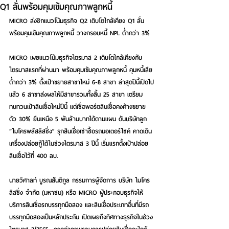
Q1 ลั่นพร้อมคุมเข้มคุณภาพลูกหนี้
MICRO ส่งซิกแนวโน้มธุรกิจ Q2 เติบโตใกล้เคียง Q1 ลั่น
พร้อมคุมเข้มคุณภาพลูกหนี้ วางกรอบหนี้ NPL ต่ำกว่า 3%
MICRO เผยแนวโน้มธุรกิจไตรมาส 2 เติบโตใกล้เคียงกับ
ไตรมาสแรกที่ผ่านมา พร้อมคุมเข้มคุณภาพลูกหนี้ คุมหนี้เสีย
ต่ำกว่า 3% ตั้งเป้าขยายสาขาใหม่ 6-8 สาขา ล่าสุดปีนี้เปิดไป
แล้ว 6 สาขาส่งผลให้มีสาขารวมทั้งสิ้น 25 สาขา เตรียม
ทบทวนเป้าสินเชื่อใหม่ปีนี้ แต่เชื่อพอร์ตสินเชื่อคงค้างขยาย
ตัว 30% ยืนเหนือ 5 พันล้านบาทได้ตามแผน ดันบริษัทลูก 
“ไมโครพลัสลิสซิ่ง” รุกสินเชื่อเช่าซื้อรถมอเตอร์ไซค์ คาดเดิน
เครื่องปล่อยกู้ได้ในช่วงไตรมาส 3 ปีนี้ เริ่มแรกตั้งเป้าปล่อย
สินเชื่อไว้ที่ 400 ลบ.
นายวิศาลท์ บูรณสันติกูล
 กรรมการผู้จัดการ บริษัท ไมโคร
ลิสซิ่ง จำกัด (มหาชน) หรือ MICRO ผู้ประกอบธุรกิจให้
บริการสินเชื่อรถบรรทุกมือสอง และสินเชื่อประเภทอื่นที่มีรถ
บรรทุกมือสองเป็นหลักประกัน เปิดเผยถึงทิศทางธุรกิจในช่วง