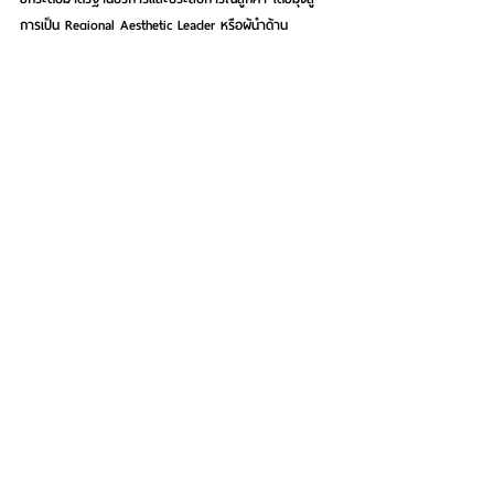
การเป็น Regional Aesthetic Leader หรือผู้นำด้าน
ศัลยกรรมความงามในระดับภูมิภาค
“เรามองเห็นโอกาสในการเติบโตจากตลาดต่างประเทศ ที่มี
ความต้องการบริการศัลยกรรมความงามระดับพรีเมียมเพิ่ม
ขึ้นอย่างต่อเนื่อง MASTER จึงมุ่งเน้นการพัฒนาคุณภาพ
บริการ เทคโนโลยี และนวัตกรรมทางการแพทย์ ควบคู่ไปกับ
การขยายฐานลูกค้าทั้งในประเทศและต่างประเทศ เพื่อให้สอด
รับกับเป้าหมายการเติบโตระยะยาว”
 นางสาว ลภัสรดา 
กล่าว
See All
Recent Posts