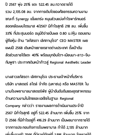
ปี 2567 พุ่ง 25% แตะ 522.45 ลบ.กวาดรายได้
รวม 2,135.08 ลบ.
จากการเติบโตของศัลยกรรมความงาม 
ขณะที่ Synergy แข็งแกร่ง หนุนส่วนแบ่งกำไรพาร์ทเนอร์ 
สอดคล้องงบไตรมาส 4/2567 มีกำไรสุทธิ 218 ลบ. เพิ่มขึ้น 
33% ที่ประชุมบอร์ด อนุมัติจ่ายปันผล 0.80 บ./หุ้น ตอบแทน
ผู้ถือหุ้น ด้าน “ลภัสรดา เลิศภานุโรจ” CEO MASTER เผย
แผนปี 2568 เดินหน้าขยายตลาดต่างประเทศ ตั้งเป้าดัน
สัดส่วนรายได้แตะ 40% พร้อมบุกอินโดฯ-เมียนมา–ลาว–จีน-
กัมพูชา ประกาศเดินหน้าก้าวสู่ Regional Aesthetic Leader
นางสาวลภัสรดา เลิศภานุโรจ ประธานเจ้าหน้าที่บริหาร 
บริษัท มาสเตอร์ สไตล์ จำกัด (มหาชน) หรือ MASTER ใน
นามโรงพยาบาลมาสเตอร์พีช ผู้นำอันดับต้นของอุตสาหกรรม
ด้านความงามในไทยและเอเชียในฐานะ Regional 
Company 
กล่าวว่า รายงานผลการดำเนินงานประจำปี 
2567 มีกำไรสุทธิ อยู่ที่ 522.45 ล้านบาท เพิ่มขึ้น 25% จาก
ปี 2566 ที่มีกำไรอยู่ที่ 416.29 ล้านบาท เป็นผลมาจากรายได้
จากการประกอบกิจการโรงพยาบาล ทำได้ 2,135 ล้านบาท 
เพิ่มขึ้นจากปี 2566 ที่มีรายได้อยู่ที่ 1,916 ล้านบาท โดยรายได้