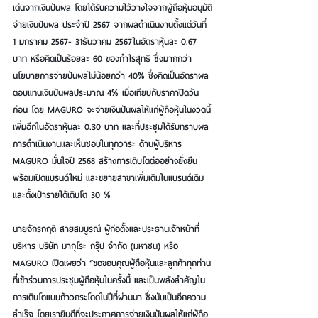
เด่นจากเงินปันผล โดยได้รับความไว้วางใจจากผู้ถือหุ้นอนุมัติ
จ่ายเงินปันผล ประจําปี 2567 จากผลดําเนินงานตั้งแต่วันที่ 
1 มกราคม 2567- 31ธันวาคม 2567ในอัตราหุ้นละ 0.67 
บาท หรือคิดเป็นร้อยละ 60 ของกําไรสุทธิ ซึ่งมากกว่า
นโยบายการจ่ายปันผลไม่น้อยกว่า 40% ซึ่งคิดเป็นอัตราผล
ตอบแทนเงินปันผลประมาณ 4% เมื่อเทียบกับราคาปิดวัน
ก่อน โดย MAGURO จะจ่ายเงินปันผลให้แก่ผู้ถือหุ้นในงวดนี้ 
เพิ่มอีกในอัตราหุ้นละ 0.30 บาท และที่ประชุมได้รับทราบผล
การดำเนินงานและเห็นชอบในทุกวาระ ด้านผู้บริหาร 
MAGURO 
มั่นใจปี 2568
สร้างการเติบโตต่ออย่างยั่งยืน 
พร้อมเปิดแบรนด์ใหม่ และขยายสาขาเพิ่มเติมในแบรนด์เดิม 
และตั้งเป้ารายได้เติบโต 30 %
นายจักรกฤติ สายสมบูรณ์ 
ผู้ก่อตั้งและประธานเจ้าหน้าที่
บริหาร บริษัท มากุโระ กรุ๊ป จำกัด (มหาชน) หรือ 
MAGURO เปิดเผยว่า “ขอขอบคุณผู้ถือหุ้นและลูกค้าทุกท่าน
ที่เข้าร่วมการประชุมผู้ถือหุ้นในครั้งนี้ และเป็นพลังสำคัญใน
การเติบโตแบบก้าวกระโดดในปีที่ผ่านมา ซึ่งนับเป็นอีกความ
สำเร็จ โดยเรายินดีที่จะประกาศการจ่ายเงินปันผลให้แก่ผู้ถือ