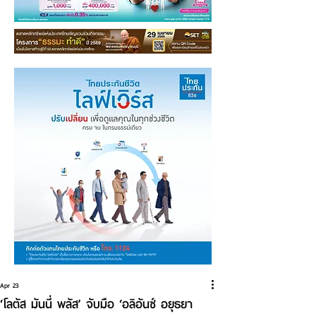
Apr 23
‘โลตัส มันนี่ พลัส’ จับมือ ‘อลิอันซ์ อยุธยา