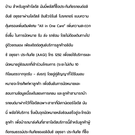
บ้าน
 สำหรับลูกค้า
โลตัส มันนี่พลัส
ที่
ซื้อประกันภัยรถยนต์อลิ
อันซ์ อยุธยาผ่านโลตัสส์ อินชัวร์รันส์ โบรคเกอร์ 
แบบความ
คุ้มครองเพิ่มเติมพิเศษ “All in One Care” เพิ่มความสะดวก
ยิ่งขึ้น ในการนัดหมาย รับ ส่ง รถซ่อม โดยไม่ต้องเดินทางไป
อู่ด้วยตนเอง เพียงติดต่อศูนย์บริการลูกค้าอลิอัน
ซ์ อยุธยา ประกันภัย (AAGI) โทร 1292 เพื่อขอใช้บริการและ
นัดหมายอู่ซ่อมรถที่เข้าร่วมโครงการ (ระยะไม่เกิน 10 
กิโลเมตรจากจุดรับ – ส่งรถ) โดยอู่คู่สัญญาที่ได้รับมอบ
หมายจะโทรศัพท์หาลูกค้า เพื่อยืนยันการนัดหมายและ
สอบถามข้อมูลเบื้องต้นของการเคลม และลูกค้าสามารถนำ
รถยนต์มาฝากไว้ที่โลตัสเฉพาะสาขาที่มีเคาน์เตอร์โลตัส มัน
นี่ พลัสให้บริการ ซึ่งเป็นจุดนัดหมายหลังซ่อมเสร็จอู่จะโทรนัด
ลูกค้า เพื่อนำรถมาส่งคืนที่สาขาโลตัสบริการนี้สำหรับลูกค้าผู้
ถือกรมธรรม์ประกันภัยของอลิอันซ์ อยุธยา ประกันภัย ที่ซื้อ