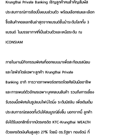
Krungthai Private Banking เชิญลูกค้าคนสำคัญสัมผัส
ประสบการณ์การช้อปปิ้งแบบส่วนตัว พร้อมเลือกชมและเลือก
ซื้อสินค้าคอลเลกชันล่าสุดจากแบรนด์ชั้นนำระดับโลกทั้ง 3 
แบรนด์ ในบรรยากาศที่เป็นส่วนตัวและเหนือระดับ ณ 
ICONSIAM
ภายในงานมีกิจกรรมพิเศษที่ออกแบบมาเพื่อสะท้อนรสนิยม
และไลฟ์สไตล์เฉพาะลูกค้า Krungthai Private 
Banking อาทิ การวาดภาพพอร์ตเทรตโดยศิลปินมืออาชีพ 
และการเพนต์ตัวอักษรเฉพาะบุคคลบนสินค้า รวมถึงการเลี้ยง
รับรองมื้อพิเศษในรูปแบบไฟน์ไดนิ่ง ระดับมิชลิน เพื่อเติมเต็ม
ประสบการณ์ตลอดทั้งวันให้สมบูรณ์ยิ่งขึ้น นอกจากนี้ ลูกค้า
ยังได้รับเอกสิทธิ์จากบัตรเครดิต KTC-Krungthai WEALTH 
ด้วยเครดิตเงินคืนสูงสุด 27% โดยมี
 ดร.รัฐยา ทองรัตน์ 
ที่