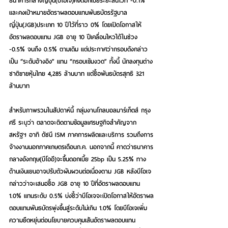
ธนาคารกลางญี่ปุ่น(บีโอเจ)คงดอกเบี้ยระยะสั้นไว้ที่ -0.1% 
และคงเป้าหมายอัตราผลตอบแทนพันธบัตรรัฐบาล
ญี่ปุ่น(JGB)ประเภท 10 ปีไว้ที่ราว 0% โดยเปิดโอกาสให้
อัตราผลตอบแทน JGB อายุ 10 ปีเคลื่อนไหวได้ในช่วง 
-0.5% จนถึง 0.5% ตามเดิม แต่ประกาศว่ากรอบดังกล่าว
เป็น “ระดับอ้างอิง” แทน “กรอบเข้มงวด” ทั้งนี้ นักลงทุนต่าง
ชาติขายหุ้นไทย 4,285 ล้านบาท แต่ซื้อพันธบัตรสุทธิ 321 
ล้านบาท
สำหรับภาพรวมในสัปดาห์นี้
 กลุ่มงานโกลบอลมาร์เก็ตส์ กรุง
ศรี ระบุว่า ตลาดจะติดตามข้อมูลเศรษฐกิจสำคัญจาก
สหรัฐฯ อาทิ ดัชนี ISM ภาคการผลิตและบริการ รวมถึงการ
จ้างงานนอกภาคเกษตรเดือนก.ค. นอกจากนี้ คาดว่าธนาคาร
กลางอังกฤษ(บีโออี)จะขึ้นดอกเบี้ย 25bp เป็น 5.25% ทาง
ด้านเงินเยนอาจปรับตัวผันผวนต่อเนื่องตาม JGB หลังบีโอเจ
กล่าวว่าจะเสนอซื้อ JGB อายุ 10 ปีที่อัตราผลตอบแทน 
1.0% แทนระดับ 0.5% บ่งชี้ว่าบีโอเจจะเปิดโอกาสให้อัตราผล
ตอบแทนพันธบัตรพุ่งขึ้นสู่ระดับไม่เกิน 1.0% โดยบีโอเจเพิ่ม
ความยืดหยุ่นต่อนโยบายควบคุมเส้นอัตราผลตอบแทน 