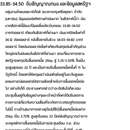
33.85-34.50 จับสัญญาณกนง.และข้อมูลสหรัฐฯ
กลุ่มงานโกลบอลมาร์เก็ตส์ ธนาคารกรุงศรีอยุธยา จำกัด 
(มหาชน) มีมุมมองต่อทิศทางค่าเงินบาท ในสัปดาห์นี้ว่า เงิน
บาทสัปดาห์นี้มีแนวโน้มเคลื่อนไหวในกรอบ 33.85-34.50 
บาท/ดอลลาร์ 
เทียบกับสัปดาห์ที่ผ่านมา เงินบาทปิดแข็งค่าที่ 
34.12 ต่อดอลลาร์ หลังซื้อขายในช่วง 34.03-34.60 บาท/
ดอลลาร์
โดยเงินดอลลาร์แข็งค่าเทียบกับสกุลเงินสำคัญส่วน
ใหญ่ยกเว้นเงินเยนในสัปดาห์ที่ผ่านมา ขณะที่ธนาคารกลาง
สหรัฐฯ(เฟด)ปรับขึ้นดอกเบี้ย 25bp สู่ 5.25-5.50% ซึ่งเป็น
จุดสูงสุดรอบ 22 ปี และเป็นการปรับขึ้นดอกเบี้ยครั้งที่ 11 ใน
วัฎจักรนี้ โดยเฟดให้เหตุผลว่าเงินเฟ้อยังอยู่ในระดับสูงและ
แถลงการณ์ของเฟดเปิดทางเลือกสำหรับการขึ้นดอกเบี้ยต่อ
ไป อย่างไรก็ดี ประธานเฟดกล่าวว่าจะตัดสินใจทีละรอบ
ประชุมขึ้นอยู่กับข้อมูลต่างๆและเจ้าหน้าที่เฟดได้ปรับลดการ
คาดการณ์เกี่ยวกับความเสี่ยงที่จะเกิดภาวะเศรษฐกิจถดถอย
ในปีนี้ ทางด้านธนาคารกลางยุโรป(อีซีบี)ขึ้นดอกเบี้ยเงินฝาก 
25bp เป็น 3.75% สูงสุดในรอบ 23 ปีแต่ส่งสัญญาณว่าอาจ
จะหยุดพักการขึ้นดอกเบี้ยในการประชุมเดือน ก.ย. ส่วน