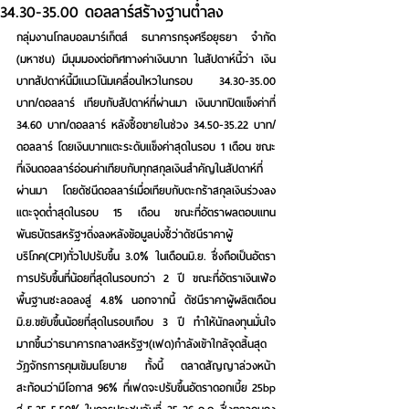
34.30-35.00 ดอลลาร์สร้างฐานต่ำลง
กลุ่มงานโกลบอลมาร์เก็ตส์ ธนาคารกรุงศรีอยุธยา จำกัด 
(มหาชน) มีมุมมองต่อทิศทางค่าเงินบาท ในสัปดาห์นี้ว่า เงิน
บาทสัปดาห์นี้มีแนวโน้มเคลื่อนไหวในกรอบ 34.30-35.00 
บาท/ดอลลาร์ 
เทียบกับสัปดาห์ที่ผ่านมา เงินบาทปิดแข็งค่าที่ 
34.60 บาท/ดอลลาร์ หลังซื้อขายในช่วง 34.50-35.22 บาท/
ดอลลาร์
โดยเงินบาทแตะระดับแข็งค่าสุดในรอบ 1 เดือน ขณะ
ที่เงินดอลลาร์อ่อนค่าเทียบกับทุกสกุลเงินสำคัญในสัปดาห์ที่
ผ่านมา โดยดัชนีดอลลาร์เมื่อเทียบกับตะกร้าสกุลเงินร่วงลง
แตะจุดต่ำสุดในรอบ 15 เดือน ขณะที่อัตราผลตอบแทน
พันธบัตรสหรัฐฯดิ่งลงหลังข้อมูลบ่งชี้ว่าดัชนีราคาผู้
บริโภค(CPI)ทั่วไปปรับขึ้น 3.0% ในเดือนมิ.ย. ซึ่งถือเป็นอัตรา
การปรับขึ้นที่น้อยที่สุดในรอบกว่า 2 ปี ขณะที่อัตราเงินเฟ้อ
พื้นฐานชะลอลงสู่ 4.8% นอกจากนี้ ดัชนีราคาผู้ผลิตเดือน
มิ.ย.ขยับขึ้นน้อยที่สุดในรอบเกือบ 3 ปี ทำให้นักลงทุนมั่นใจ
มากขึ้นว่าธนาคารกลางสหรัฐฯ(เฟด)กำลังเข้าใกล้จุดสิ้นสุด
วัฏจักรการคุมเข้มนโยบาย ทั้งนี้ ตลาดสัญญาล่วงหน้า
สะท้อนว่ามีโอกาส 96% ที่เฟดจะปรับขึ้นอัตราดอกเบี้ย 25bp 