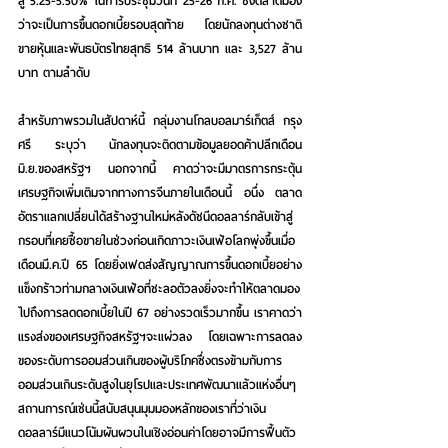
สู่ 5.25-5.50% ในการประชุมวันที่ 25-26 ก.ค. ซึ่งตลาดมอง
ว่าจะเป็นการขึ้นดอกเบี้ยรอบสุดท้าย โดยนักลงทุนต่างชาติ
ขายหุ้นและพันธบัตรไทยสุทธิ 514 ล้านบาท และ 3,527 ล้าน
บาท ตามลำดับ
สำหรับภาพรวมในสัปดาห์นี้
 กลุ่มงานโกลบอลมาร์เก็ตส์ กรุง
ศรี ระบุว่า นักลงทุนจะติดตามข้อมูลยอดค้าปลีกเดือน
มิ.ย.ของสหรัฐฯ นอกจากนี้ คาดว่าจะมีมาตรการกระตุ้น
เศรษฐกิจเพิ่มเติมจากทางการจีนภายในเดือนนี้ อนึ่ง ตลาด
อัตราแลกเปลี่ยนได้สร้างฐานใหม่หลังดัชนีดอลลาร์กลับเข้าสู่
กรอบที่เคยซื้อขายในช่วงก่อนเกิดภาวะเงินเฟ้อโลกพุ่งขึ้นเมื่อ
เดือนมี.ค.ปี 65 โดยยิ่งเฟดส่งสัญญาณการขึ้นดอกเบี้ยอย่าง
แข็งกร้าวท่ามกลางเงินเฟ้อที่ชะลอตัวลงยิ่งจะทำให้ตลาดมอง
ไปถึงการลดดอกเบี้ยในปี 67 อย่างรวดเร็วมากขึ้น เราคาดว่า
แรงส่งของเศรษฐกิจสหรัฐฯจะแผ่วลง โดยเฉพาะการลดลง
ของระดับการออมส่วนเกินของผู้บริโภคซึ่งตรงข้ามกับการ
ออมส่วนเกินระดับสูงในยุโรปและประเทศพัฒนาแล้วแห่งอื่นๆ 
สถานการณ์เช่นนี้สนับสนุนมุมมองหลักของเราที่ว่าเงิน
ดอลลาร์มีแนวโน้มผันผวนในเชิงอ่อนค่าโดยอาจมีการฟื้นตัว