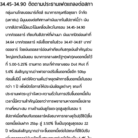
34.45-34.90 ติดตามประธานเฟดแถลงต่อสภา
กลุ่มงานโกลบอลมาร์เก็ตส์ ธนาคารกรุงศรีอยุธยา จำกัด 
(มหาชน) มีมุมมองต่อทิศทางค่าเงินบาทในสัปดาห์นี้ว่า เงิน
บาทสัปดาห์นี้มีแนวโน้มเคลื่อนไหวในกรอบ 34.45-34.90 
บาท/ดอลลาร์ 
เทียบกับสัปดาห์ที่ผ่านมา
เงินบาทปิดอ่อนค่าที่ 
34.64
บาท/ดอลลาร์ หลังซื้อขายในช่วง 34.47-34.87 บาท/
ดอลลาร์ โดยเงินดอลลาร์อ่อนค่าเทียบกับสกุลเงินสำคัญส่วน
ใหญ่ยกเว้นเงินเยน ธนาคารกลางสหรัฐฯ(เฟด)คงดอกเบี้ยไว้
ที่ 5.00-5.25% ตามคาด ขณะที่ค่ากลางของ Dot Plot ที่ 
5.6% ส่งสัญญาณว่าเฟดอาจปรับขึ้นดอกเบี้ยอีก 50bp 
ก่อนสิ้นปีนี้ เฟดให้ความเห็นว่าหยุดพักการขึ้นดอกเบี้ยในรอบ
กว่า 1 ปี เพื่อเปิดโอกาสให้ประเมินข้อมูลต่างๆ ขณะที่
ประธานเฟดระบุว่าจังหวะความเร็วในการปรับขึ้นดอกเบี้ยใน
เวลานี้มีความสำคัญน้อยกว่าการพยายามหาดอกเบี้ยปลาย
ทางที่เหมาะสม ทางด้านเงินยูโรแตะจุดสูงสุดในรอบ 5 
สัปดาห์เมื่อเทียบกับดอลลาร์หลังธนาคารกลางยุโรป(อีซีบี)ขึ้น
ดอกเบี้ยเงินฝาก 25bp สู่ 3.50% ซึ่งเป็นจุดสูงสุดรอบ 22 
ปี พร้อมส่งสัญญาณว่าจะขึ้นดอกเบี้ยต่อไปขณะที่อีซีบีปรับ