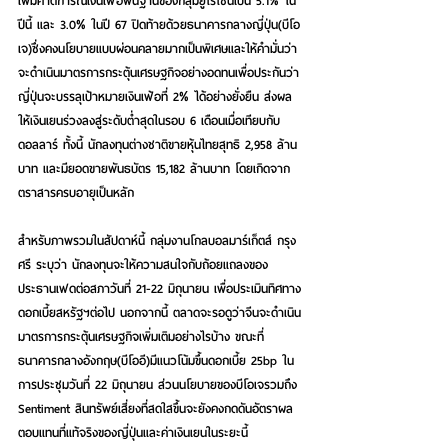
เพิ่มคาดการณ์เงินเฟ้อพื้นฐานของกลุ่มยูโรโซนเป็น 5.1% ใน
ปีนี้ และ 3.0% ในปี 67 ปิดท้ายด้วยธนาคารกลางญี่ปุ่น(บีโอ
เจ)ซึ่งคงนโยบายแบบผ่อนคลายมากเป็นพิเศษและให้คำมั่นว่า
จะดำเนินมาตรการกระตุ้นเศรษฐกิจอย่างอดทนเพื่อประกันว่า
ญี่ปุ่นจะบรรลุเป้าหมายเงินเฟ้อที่ 2% ได้อย่างยั่งยืน ส่งผล
ให้เงินเยนร่วงลงสู่ระดับต่ำสุดในรอบ 6 เดือนเมื่อเทียบกับ
ดอลลาร์ ทั้งนี้ นักลงทุนต่างชาติขายหุ้นไทยสุทธิ 2,958 ล้าน
บาท และมียอดขายพันธบัตร 15,182 ล้านบาท โดยเกิดจาก
ตราสารครบอายุเป็นหลัก
สำหรับภาพรวมในสัปดาห์นี้
 กลุ่มงานโกลบอลมาร์เก็ตส์ กรุง
ศรี ระบุว่า นักลงทุนจะให้ความสนใจกับถ้อยแถลงของ
ประธานเฟดต่อสภาวันที่ 21-22 มิถุนายน เพื่อประเมินทิศทาง
ดอกเบี้ยสหรัฐฯต่อไป นอกจากนี้ ตลาดจะรอดูว่าจีนจะดำเนิน
มาตรการกระตุ้นเศรษฐกิจเพิ่มเติมอย่างไรบ้าง ขณะที่
ธนาคารกลางอังกฤษ(บีโออี)มีแนวโน้มขึ้นดอกเบี้ย 25bp ใน
การประชุมวันที่ 22 มิถุนายน ส่วนนโยบายของบีโอเจรวมถึง 
Sentiment สินทรัพย์เสี่ยงที่สดใสขึ้นจะยังคงกดดันอัตราผล
ตอบแทนที่แท้จริงของญี่ปุ่นและค่าเงินเยนในระยะนี้