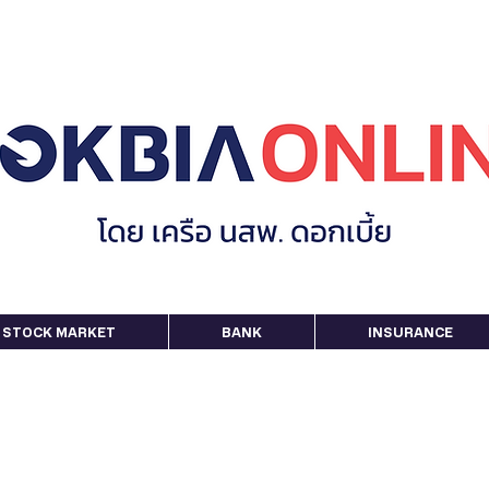
STOCK MARKET
BANK
INSURANCE