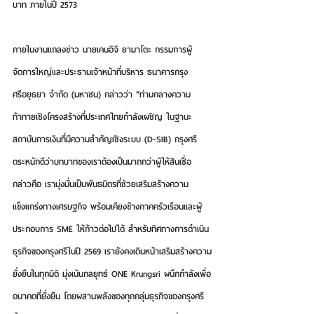
บาท ภายในปี 2573
ภายในงานแถลงข่าว 
นายเคนอิจิ ยามาโตะ กรรมการผู้
จัดการใหญ่และประธานเจ้าหน้าที่บริหาร ธนาคารกรุง
ศรีอยุธยา จำกัด (มหาชน) กล่าวว่า
 “ท่ามกลางความ
ท้าทายเชิงโครงสร้างที่ประเทศไทยกำลังเผชิญ ในฐานะ
สถาบันการเงินที่มีความสำคัญเชิงระบบ (D-SIB) กรุงศรี
ตระหนักดีว่าบทบาทของเราต้องเป็นมากกว่าผู้ให้สินเชื่อ 
กล่าวคือ เรามุ่งมั่นเป็นพันธมิตรที่ช่วยเสริมสร้างความ
แข็งแกร่งทางเศรษฐกิจ พร้อมเคียงข้างภาคครัวเรือนและผู้
ประกอบการ SME ให้ก้าวต่อไปได้ สำหรับทิศทางการดำเนิน
ธุรกิจของกรุงศรีในปี 2569 เรายังคงเดินหน้าเสริมสร้างความ
ยั่งยืนในทุกมิติ มุ่งเน้นกลยุทธ์ 
ONE Krungsri ผนึกกำลังเพื่อ
อนาคตที่ยั่งยืน 
โดยผสานพลังของทุกกลุ่มธุรกิจของกรุงศรี