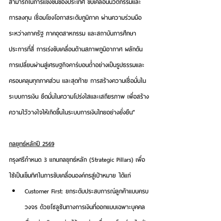
สามารถในการแข่งขันของประเทศ
 ขับเคลื่อนนวัตกรรมและ
การลงทุน เชื่อมโยงโอกาสระดับภูมิภาค ผ่านความร่วมมือ
ระหว่างภาครัฐ ภาคอุตสาหกรรม และสถาบันการศึกษา 
ประการที่สี่ 
การเร่งขับเคลื่อนด้านสภาพภูมิอากาศ
 ผลักดัน
การเปลี่ยนผ่านสู่เศรษฐกิจคาร์บอนต่ำอย่างเป็นรูปธรรมและ
ครอบคลุมทุกภาคส่วน และสุดท้าย 
การสร้างความเชื่อมั่นใน
ระบบการเงิน
 ยึดมั่นในความโปร่งใสและเสถียรภาพ เพื่อสร้าง
ความไว้วางใจให้เกิดขึ้นในระบบการเงินไทยอย่างยั่งยืน”
กลยุทธ์หลักปี 2569
กรุงศรีกำหนด 3 แกนกลยุทธ์หลัก (Strategic Pillars) เพื่อ
ใช้เป็นเข็มทิศในการขับเคลื่อนองค์กรสู่เป้าหมาย ได้แก่
Customer First:
 ยกระดับประสบการณ์ลูกค้าแบบครบ
วงจร ด้วยโซลูชันทางการเงินที่ออกแบบเฉพาะบุคคล 