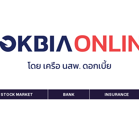
STOCK MARKET
BANK
INSURANCE