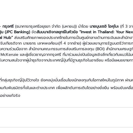
– 
กรุงศรี 
(ธนาคารกรุงศรีอยุธยา จำกัด (มหาชน))
นำโดย 
นายบุนเซอิ โอคุโบะ 
(ที่ 3 จ
่ปุ่น (JPC Banking) 
จัด
สัมมนาเชิงกลยุทธ์ในหัวข้อ “Invest in Thailand: Your Ne
al Hub”
 ส่งเสริมศักยภาพของประเทศไทยในการเป็นศูนย์กลางด้านการเงินและสำนักง
้รับเกียรติจาก นายธกร เลาหพงศ์ชนะ(ที่ 4 จากซ้าย) ผู้ช่วยเลขานุการรัฐมนตรีว่ากา
วยความร่วมมือจาก สำนักงานคณะกรรมการส่งเสริมการลงทุน (BOI) สำนักงานเศรษฐก
cKenzie และผู้เชี่ยวชาญจากกรุงศรี ที่มาร่วมแบ่งปันข้อมูลเชิงลึกเกี่ยวกับแนวโน
บความสนใจจากผู้นำธุรกิจจากประเทศญี่ปุ่นที่มีฐานธุรกิจในอาเซียน หรือมีแผนขยายกา
่กลุ่มธุรกิจญี่ปุ่นไว้วางใจ ยังคงมุ่งมั่นเชื่อมโยงนักลงทุนกับโอกาสใหม่ในภูมิภาค ผ
กับพันธมิตรทั้งในและต่างประเทศ เพื่อผลักดันการเติบโตอย่างยั่งยืน พร้อมขับเคลื่อ
อย่างแท้จริง