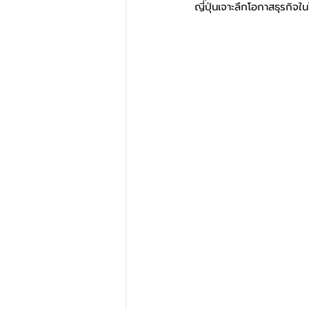
ญี่ปุ่นเจาะลึกโอกาสธุรกิจใ