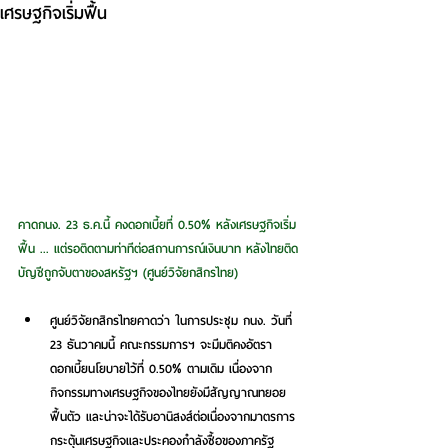
เศรษฐกิจเริ่มฟื้น
คาดกนง. 23 ธ.ค.นี้ คงดอกเบี้ยที่ 0.50% หลังเศรษฐกิจเริ่ม
ฟื้น ... แต่รอติดตามท่าทีต่อสถานการณ์เงินบาท หลังไทยติด
บัญชีถูกจับตาของสหรัฐฯ (ศูนย์วิจัยกสิกรไทย)
ศูนย์วิจัยกสิกรไทยคาดว่า ในการประชุม กนง. วันที่ 
23 ธันวาคมนี้ คณะกรรมการฯ จะมีมติคงอัตรา
ดอกเบี้ยนโยบายไว้ที่ 0.50% ตามเดิม เนื่องจาก
กิจกรรมทางเศรษฐกิจของไทยยังมีสัญญาณทยอย
ฟื้นตัว และน่าจะได้รับอานิสงส์ต่อเนื่องจากมาตรการ
กระตุ้นเศรษฐกิจและประคองกำลังซื้อของภาครัฐ 