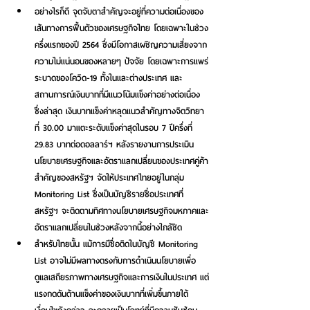
อย่างไรก็ดี จุดจับตาสำคัญจะอยู่ที่ความต่อเนื่องของ
เส้นทางการฟื้นตัวของเศรษฐกิจไทย โดยเฉพาะในช่วง
ครึ่งแรกของปี 2564 ซึ่งมีโอกาสเผชิญความเสี่ยงจาก
ความไม่แน่นอนของหลายๆ ปัจจัย โดยเฉพาะการแพร่
ระบาดของโควิด-19 ทั้งในและต่างประเทศ และ
สถานการณ์เงินบาทที่มีแนวโน้มแข็งค่าอย่างต่อเนื่อง 
ซึ่งล่าสุด เงินบาทแข็งค่าหลุดแนวสำคัญทางจิตวิทยา
ที่ 30.00 มาแตะระดับแข็งค่าสุดในรอบ 7 ปีครึ่งที่ 
29.83 บาทต่อดอลลาร์ฯ หลังรายงานการประเมิน
นโยบายเศรษฐกิจและอัตราแลกเปลี่ยนของประเทศคู่ค้า
สำคัญของสหรัฐฯ จัดให้ประเทศไทยอยู่ในกลุ่ม 
Monitoring List ซึ่งเป็นบัญชีรายชื่อประเทศที่
สหรัฐฯ จะติดตามทิศทางนโยบายเศรษฐกิจมหภาคและ
อัตราแลกเปลี่ยนในช่วงหลังจากนี้อย่างใกล้ชิด 
สำหรับไทยนั้น แม้การมีชื่อติดในบัญชี Monitoring 
List อาจไม่มีผลทางตรงกับการดำเนินนโยบายเพื่อ
ดูแลเสถียรภาพทางเศรษฐกิจและการเงินในประเทศ แต่
แรงกดดันด้านแข็งค่าของเงินบาทที่เพิ่มขึ้นภายใต้