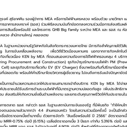
าตุรงค์ สุริยาศศิน รองผู้ว่าการ MEA หรือการไฟฟ้านครหลวง พร้อมด้วย นายวิทยา แ
ารอาคารสงเคราะห์ (ธอส.) ร่วมพิธีลงนามบันทึกข้อตกลงความร่วมมือการส่งเสริมผล
งการสินเชื่อพร้อมใช้ และโครงการ GHB Big Family ระหว่าง MEA และ ธอส. ณ ห้อ
รหลวง สำนักงานใหญ่ คลองเตย
EA ในฐานะหน่วยงานรัฐวิสาหกิจในสังกัดกระทรวงมหาดไทย มีภารกิจสำคัญภายใต้วิสัย
 ในการขับเคลื่อนพลังงาน   เพื่อวิถีชีวิตเมืองมหานคร นอกจากภารกิจหลักในด้า
ธุรกิจเกี่ยวเนื่อง KEN by MEA ที่ตอบสนองความต้องการใช้ไฟฟ้าครอบคลุม 4 บริกา
ering Procurement and Construction) ธุรกิจบำรุงรักษาระบบไฟฟ้า PM (Prev
ar Cell) และธุรกิจบริการเกี่ยวกับ EV (EV Charger) ซึ่งมาพร้อมทีมที่ปรึกษามืออาชีพ
้งที่ปลอดภัย พร้อมให้คำปรึกษาโดยวิศวกรผู้เชี่ยวชาญ ไปจนถึงการรับแจ้งปัญหาขัด
นับเป็นการอำนวยความสะดวกให้ประชาชนสามารถเข้าถึงบริการ KEN by MEA ได้ง่ายยิ่
กให้ประชาชนได้รับบริการด้านระบบไฟฟ้าที่มีมาตรฐานความปลอดภัยสูง เพิ่มประสิทธิภา
ล้อม ส่งเสริมให้เกิดความยั่งยืนด้านพลังงาน และยกระดับคุณภาพชีวิตให้กับประชาชนใ
การตลาด ธอส. กล่าวว่า ธอส. ในฐานะสถาบันการเงินของรัฐ ที่มีพันธกิจ “ทำให้คนไทย
็นของตนเองมาแล้วมากกว่า 4.4 ล้านครอบครัว โดยในความร่วมมือครั้งนี้ จะเป็นอีกส่ว
เชื่ออัตราดอกเบี้ยต่ำมากขึ้น ด้วยการจัดทำ “สินเชื่อพร้อมใช้ ปี 2566” อัตราดอกเบี้
กับ MRR-0.75% ต่อปี (6.15%) เฉลี่ยอัตราดอกเบี้ย 3 ปีแรก เท่ากับ 5.316% ต่อปี แ
้ย MRR ของ ธอส. ในปัจจุบันอยู่ที่ 6.90% ต่อปี) สำหรับผู้ที่ต้องการขอกู้หรือกู้เพิ่