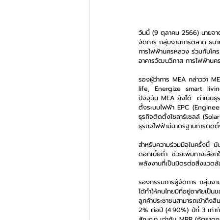
วันนี้ (9 ตุลาคม 2566) นายจ
จัดการ กลุ่มงานการตลาด ธนาค
การไฟฟ้านครหลวง ร่วมกับโคร
อาคารวัฒนวิภาส การไฟฟ้านค
รองผู้ว่าการ MEA กล่าวว่า M
life, Energize smart living
ปัจจุบัน MEA ยังได้  ดำเนิน
ตั้งระบบไฟฟ้า EPC (Engine
ธุรกิจติดตั้งโซลาร์เซลล์ (Sol
ธุรกิจไฟฟ้ามีมาตรฐานการติดตั
สำหรับความร่วมมือในครั้งนี้ 
ดอกเบี้ยต่ำ ช่วยเพิ่มทางเลือ
พลังงานที่เป็นมิตรต่อสิ่งแวด
รองกรรมการผู้จัดการ กลุ่มงาน
ได้ทำให้คนไทยมีที่อยู่อาศัยเป
ลูกค้าประชาชนสามารถเข้าถึงสิน
2% ต่อปี (4.90%) ปีที่ 3 เท่า
สัญญา เท่ากับ MRR (อัตราดอกเบี