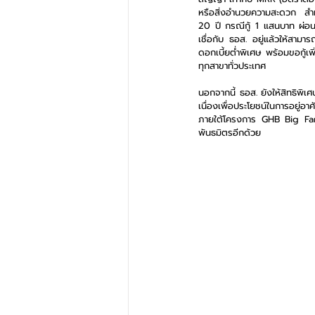
หรือสิ่งอำนวยความสะดวก สำห
20 ปี กรณีกู้ 1 แสนบาท ผ่อนชำร
เชื่อกับ ธอส. อยู่แล้วให้สามา
ดอกเบี้ยต่ำพิเศษ พร้อมขอกู้เพิ่
ทุกสาขาทั่วประเทศ
นอกจากนี้ ธอส. ยังให้สิทธิพิเ
เนื่องเพื่อประโยชน์ในการอยู่อา
ภายใต้โครงการ GHB Big Fami
พันธมิตรอีกด้วย