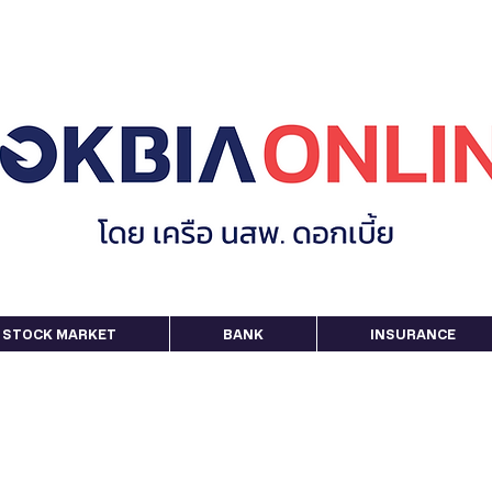
STOCK MARKET
BANK
INSURANCE