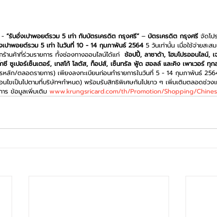
 - 
“รับอั่งเปาพอยต์รวม 5 เท่า กับบัตรเครดิต กรุงศรี”
 – 
บัตรเครดิต กรุงศรี
 จัดโปร
ั่งเปาพอยต์รวม 5 เท่า ในวันที่ 10 - 14 กุมภาพันธ์ 2564
 5 วันเท่านั้น เมื่อใช้จ่าย
านค้าที่ร่วมรายการ ทั้งช่องทางออนไลน์ได้แก่  
ช้อปปี้, ลาซาด้า, โฮมโปรออนไลน์, เจ
ิ๊กซี ซูเปอร์เซ็นเตอร์, เทสโก้ โลตัส, ท็อปส์, เซ็นทรัล ฟู้ด ฮอลล์ และคิง เพาเวอร์ ทุก
รหลัก/ตลอดรายการ) เพียงลงทะเบียนก่อนทำรายการในวันที่ 5 - 14 กุมภาพันธ์ 256
ไขเป็นไปตามที่บริษัทฯกำหนด) พร้อมรับสิทธิพิเศษกันไปยาว ๆ เพิ่มเติมตลอดช่ว
การ ข้อมูลเพิ่มเติม 
www.krungsricard.com/th/Promotion/Shopping/Chine