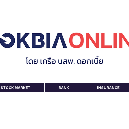
STOCK MARKET
BANK
INSURANCE