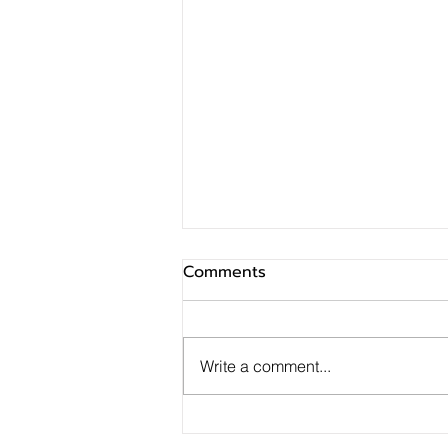
Comments
Write a comment...
GUNKUL – LH Bank ลงนาม