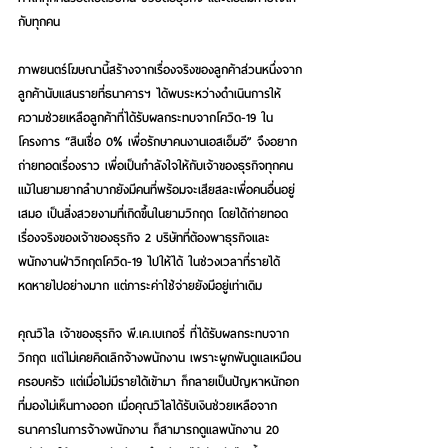
กับทุกคน
ภาพยนตร์โฆษณานี้สร้างจากเรื่องจริงของลูกค้าส่วนหนึ่งจาก
ลูกค้านับแสนรายที่ธนาคารฯ ได้พบระหว่างดำเนินการให้
ความช่วยเหลือลูกค้าที่ได้รับผลกระทบจากโควิด-19 ใน
โครงการ “สินเชื่อ 0% เพื่อรักษาคนงานเอสเอ็มอี” จึงอยาก
ถ่ายทอดเรื่องราว เพื่อเป็นกำลังใจให้กับเจ้าของธุรกิจทุกคน 
แม้ในยามยากลำบากยังมีคนที่พร้อมจะเสียสละเพื่อคนอื่นอยู่
เสมอ เป็นสิ่งสวยงามที่เกิดขึ้นในยามวิกฤต โดยได้ถ่ายทอด
เรื่องจริงของเจ้าของธุรกิจ 2 บริษัทที่ต้องพาธุรกิจและ
พนักงานฝ่าวิกฤตโควิด-19 ไปให้ได้ ในช่วงเวลาที่รายได้
หดหายไปอย่างมาก แต่ภาระค่าใช้จ่ายยังมีอยู่เท่าเดิม
คุณวิไล เจ้าของธุรกิจ พี.เค.เบเกอรี่ ที่ได้รับผลกระทบจาก
วิกฤต แต่ไม่เคยคิดเลิกจ้างพนักงาน เพราะผูกพันดูแลเหมือน
ครอบครัว แต่เมื่อไม่มีรายได้เข้ามา ก็กลายเป็นปัญหาหนักอก
ที่มองไม่เห็นทางออก เมื่อคุณวิไลได้รับเงินช่วยเหลือจาก
ธนาคารในการจ้างพนักงาน ก็สามารถดูแลพนักงาน 20 