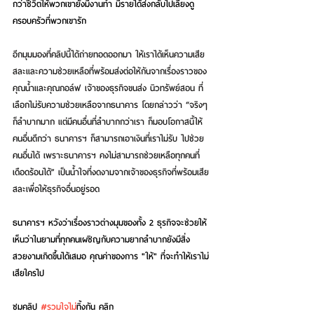
กว่าชีวิตให้พวกเขายังมีงานทำ มีรายได้ส่งกลับไปเลี้ยงดู
ครอบครัวที่พวกเขารัก
อีกมุมมองที่คลิปนี้ได้ถ่ายทอดออกมา ให้เราได้เห็นความเสีย
สละและความช่วยเหลือที่พร้อมส่งต่อให้กันจากเรื่องราวของ
คุณน้ำและคุณกอล์ฟ เจ้าของธุรกิจขนส่ง นิวทรัพย์สอน ที่
เลือกไม่รับความช่วยเหลือจากธนาคาร โดยกล่าวว่า “จริงๆ 
ก็ลำบากมาก แต่มีคนอื่นที่ลำบากกว่าเรา ก็มอบโอกาสนี้ให้
คนอื่นดีกว่า ธนาคารฯ ก็สามารถเอาเงินที่เราไม่รับ ไปช่วย
คนอื่นได้ เพราะธนาคารฯ คงไม่สามารถช่วยเหลือทุกคนที่
เดือดร้อนได้” เป็นน้ำใจที่งดงามจากเจ้าของธุรกิจที่พร้อมเสีย
สละเพื่อให้ธุรกิจอื่นอยู่รอด
ธนาคารฯ หวังว่าเรื่องราวต่างมุมของทั้ง 2 ธุรกิจจะช่วยให้
เห็นว่าในยามที่ทุกคนเผชิญกับความยากลำบากยังมีสิ่ง
สวยงามเกิดขึ้นได้เสมอ คุณค่าของการ "ให้" ที่จะทำให้เราไม่
เสียใครไป
ชมคลิป 
#รวมใจไม
่ทิ้งกัน
 คลิก 