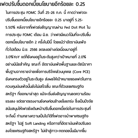
เฟดปรับขึ้นดอกเบี้ยนโยบายอีกร้อยละ 0.25
ในการประชุม FOMC วันที่ 25-26 ก.ค. นี้ คาดว่าเฟดจะ
ปรับขึ้นดอกเบี้ยนโยบายอีกร้อยละ 0.25 มาอยู่ที่ 5.25-
5.50% หลังจากที่เฟดส่งสัญญาณผ่าน Fed Dot Plot ใน
การประชุม FOMC เดือน มิ.ย. ว่าเฟดมีแนวโน้มที่จะปรับขึ้น
ดอกเบี้ยนโยบายอีก 2 ครั้งในปีนี้ โดยแม้ว่าอัตราเงินเฟ้อ
ทั่วไปเดือน มิ.ย. 2566 ลดลงอย่างต่อเนื่องมาอยู่ที่ 
3.0%YoY แต่ก็ยังคงอยู่ในระดับสูงกว่าเป้าหมายที่ 2.0% 
อย่างมีนัยสำคัญ ขณะที่ อัตราเงินเฟ้อพื้นฐานและดัชนีราคา
พื้นฐานจากรายจ่ายเพื่อการบริโภคส่วนบุคคล (Core PCE) 
ยังคงทรงตัวอยู่ในระดับสูง ส่งผลให้เป้าหมายของเฟดในการ
ควบคุมเงินเฟ้อนั้นยังไม่เสร็จสิ้น ขณะที่ตัวเลขเศรษฐกิจ
สหรัฐฯ ที่ออกมาล่าสุด แม้จะเริ่มส่งสัญญาณลดความร้อน
แรงลง แต่ตลาดแรงงานยังคงค่อนข้างแข็งแกร่ง ซึ่งเป็นปัจจัย
สนับสนุนให้เฟดยังเดินหน้าปรับขึ้นดอกเบี้ยต่อในการประชุมที่
จะถึงนี้ ท่ามกลางความเป็นไปได้ที่เฟดอาจนำพาเศรษฐกิจ
สหรัฐฯ ไปสู่ Soft Landing หรือการที่อัตราเงินเฟ้อปรับลด
ลงโดยเศรษฐกิจสหรัฐฯ ไม่เข้าสู่ภาวะถดถอยนั้นมีมากขึ้น