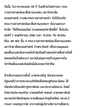
ดังนั้น ในวาระครบรอบ 69 ปี วันคล้ายวันสถาปนา คณะ
วารสารศาสตร์และสื่อสารมวลชน มหาวิทยาลัย
ธรรมศาสตร์ ทางสมาคมวารสารศาสตร์ฯ จึงได้ร่วมกับ 
คณะวารสารศาสตร์และสื่อสารมวลชนฯ จัดงานเสวนา
หัวข้อ 
“โซเชี่ยลออนไลน์ ดาบสองคมวิชาชีพสื่อ”
 ขึ้นใน
วัน
ศุกร์ที่ 3 พฤศจิกายน 2566 เวลา 13:00น. ถึง 16:00น. 
ห้อง JM 402 ชั้น 4 คณะวารสารศาสตร์และสื่อสารมวลชน 
มหาวิทยาลัยธรรมศาสตร์ ท่าพระจันทร์
 เพื่อระดมมุมมอง
ของสื่อมวลชนในการผนึกกำลังกันสร้างสรรค์การสื่อสารโซเชี่
ยลออนไลน์ในเชิงบวก และสนับสนุนการสร้างบุคลากรใน
วิชาชีพสื่อมวลชนโดยยึดมั่นในจรรยาวิชาชีพ
สำหรับงานเสวนาครั้งนี้ นายประเสริฐ จันทรรวงทอง 
รัฐมนตรีว่าการกระทรวงดิจิทัลเพื่อเศรษฐกิจและสังคม ให้
เกียรติมาเป็นองค์ปาฐกถาพิเศษ และประธานเปิดงาน โดยมี
วิทยากรประกอบด้วย 
นายเขมทัตต์ พลเดช
 นายกสมาพันธ์
สมาคมวิชาชีพวิทยุกระจายเสียงและวิทยุโทรทัศน์ 
รศ.ดร.วิ
กานดา พรสกุลวานิช
 อาจารย์กลุ่มวิชาบริหารการสื่อสาร 