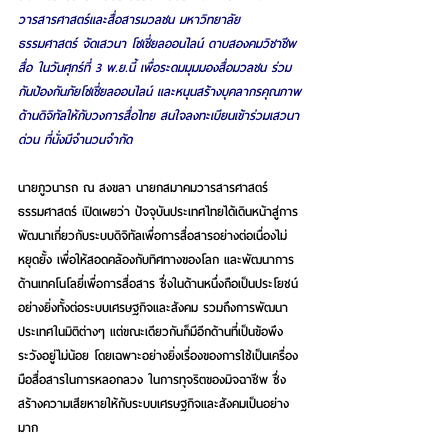
วารสารศาสตร์และสื่อสารมวลชน มหาวิทยาลัย
ธรรมศาสตร์ จัดเสวนา โซเชี่ยลออนไลน์ ดาบสองคมวิชาชีพ
สื่อ ในวันศุกร์ที่ 3 พ.ย.นี้ เพื่อระดมมุมมองสื่อมวลชน ร่วม
กันป้องกันภัยโซเชี่ยลออนไลน์ และหนุนสร้างบุคลากรคุณภาพ
ด้านดิจิทัลให้กับวงการสื่อไทย สนใจลงทะเบียนเข้าร่วมเสวนา
ด่วน ที่นั่งมีจำนวนจำกัด
นายภูวนารถ ณ สงขลา
 นายกสมาคมวารสารศาสตร์ 
ธรรมศาสตร์ เปิดเผยว่า ปัจจุบันประเทศไทยได้เดินหน้าสู่การ
พัฒนาเกี่ยวกับระบบดิจิทัลเพื่อการสื่อสารอย่างต่อเนื่องไม่
หยุดยั้ง เพื่อให้สอดคล้องกับทิศทางของโลก และพัฒนาการ
ด้านเทคโนโลยี่เพื่อการสื่อสาร ซึ่งในด้านหนึ่งถือเป็นประโยชน์
อย่างยิ่งทั้งต่อระบบเศรษฐกิจและสังคม รวมถึงการพัฒนา
ประเทศในมิติต่างๆ แต่ขณะเดียวกันก็มีอีกด้านที่เป็นข้อพึง
ระวังอยู่ไม่น้อย โดยเฉพาะอย่างยิ่งเรื่องของการใช้เป็นเครื่อง
มือสื่อสารในการหลอกลวง ในการทุจริตของมิจฉาชีพ ซึ่ง
สร้างความเสียหายให้กับระบบเศรษฐกิจและสังคมเป็นอย่าง
มาก