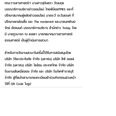
คณะวารสารศาสตร์ฯ 
นางสาวชุตินธรา วัฒนกุล
บรรณาธิการบริหารข่าวออนไลน์ ไทยพีบีเอสTPBS และที่
ปรึกษาสมาคมผู้ผลิตข่าวออนไลน์ 
นายระวี ตะวันธรงค์
 ที่
ปรึกษาเพจส่องสื่อ และ The modernist และ
นายนภพัฒน์
จักษ์ อัตตนนท์
 บรรณาธิการบริหาร สำนักข่าว Today โดย
มี 
นายภูวนารถ ณ สงขลา
 นายกสมาคมวารสารศาสตร์ 
ธรรมศาสตร์ เป็นผู้ดำเนินการเสวนา
สำหรับการจัดงานเสวนาในครั้งนี้ได้รับการสนับสนุนโดย 
บริษัท วิริยะประกันภัย จำกัด (มหาชน) บริษัท ซีพี ออลล์ 
จำกัด (มหาชน) บริษัท ไลอ้อน ประเทศไทย จำกัด บริษัท 
โรงงานเส้นหมี่ชอเฮง จำกัด
 และ
 บริษัท โรงไฟฟ้าราชบุรี 
จำกัด
 ผู้ที่สนใจสามารถลงทะเบียนเข้าร่วมกิจกรรมล่วงหน้า
ได้ที่ QR Code ในรูป