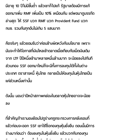
มีอายุ 10 ปีไม่มีขั้นต่ำ แล้วเขาก็ไปแก้ รัฐบาลต้องมีการแก้
ออกมาเพิ่ม 
RM
F เพิ่มเป็น 10% เหมือนกัน แต่พอมาดูบรรทัด
ล่างสุด 
ให้ SSF บวก RMF บวก Provident
 Fund บวก 
กบข. รวมกันทุกอันไม่เกิน 5 แสนบาท
คือจริงๆ แล้วยอมรับว่าค่อนข้างผิดหวังกับนโยบาย เพราะ
มันจะทำให้โอกาสที่เงินไหลเข้าตลาดเมื่อเทียบกับเม็ดเงินเดิม
จาก LTF ปีปีหนึ่งเข้ามาหลายหมื่นล้านบาท จะน้อยลงไปทันที 
ส่วนกอง SSF ออกมาใหม่ก็จะมีทั้งการลงทุนได้ทั้งในต่าง
ประเทศ ตราสารหนี้ หุ้นไทย กลายเป็นให้ลงทุนในหุ้นไทยเป็น
แค่ส่วนหนึ่งเท่านั้น
ดังนั้น มองว่าปีหน้าสภาพคล่องในตลาดหุ้นไทยอาจจะน้อย
ลง 
ที่สำคัญถ้าเรามองย้อนไปดูร่างกฎกระทรวงการคลังรอบที่
แล้วก่อนจะออก SSF เขาใช้ชื่อกองทุนหุ้นยั่งยืน ตอนนั้นมีการ
ร่างมาก่อนว่า ต้องลงทุนในหุ้นยั่งยืน แล้วบวกกับกองทุน