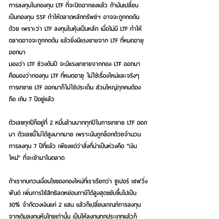
การลงทุนในกองทุน LTF ที่จะปิดฉากลงแล้ว ถ้ามันเปลี่ยน
เป็นกองทุน SSF ทำให้ตลาดหลักทรัพย์ฯ อาจจะถูกกดดัน
ด้วย เพราะว่า LTF ลงทุนในหุ้นเป็นหลัก เมื่อไม่มี LTF ทำให้
ตลาดอาจจะถูกกดดัน แล้วยิ่งมีแรงขายจาก LTF ที่หมดอายุ
ออกมา
มองว่า LTF ช่วงต้นปี จะมีแรงเทขายจากกอง LTF ออกมา 
คือมองว่ากองทุน LTF ที่หมดอายุ ไม่ใช่เรื่องใหม่และจริงๆ 
การเทขาย LTF ออกมาก็ไม่ใช่ประเด็น ส่วนใหญ่ทุกคนต้อง
ถือ เกิน 7 ปีอยู่แล้ว 
ตัวเลขทุกปีก็อยู่ที่ 2 หมื่นล้านบาททุกปีในการเทขาย LTF ออก
มา ตัวเลขนี้ไม่ได้สูงมากมาย เพราะมันถูกล็อกด้วยจำนวน
การลงทุน 7 ปีที่แล้ว เพียงแต่ว่าสิ่งที่น่าเป็นห่วงคือ “เงิน
ใหม่” ที่จะเข้ามาในตลาด 
ถ้าเราทบทวนเงื่อนไขของกองใหม่ที่เราเรียกว่า ซูเปอร์ เซฟวิ่ง
ฟันด์ เพิ่มการใช้สิทธิลดหย่อนภาษีได้สูงสุดขยับขึ้นไปเป็น 
30% จำกัดวงเงินแค่ 2 แสน แล้วก็เปลี่ยนเกณฑ์การลงทุน 
จากเดิมลงทุนหุ้นไทยเท่านั้น เป็นให้ลงทุนทุกประเภทแล้วก็