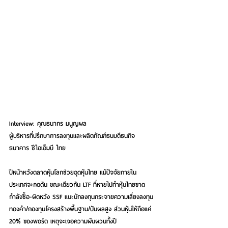
Interview: คุณธนากร มนูญผล
ผู้บริหารที่ปรึกษาการลงทุนและผลิตภัณฑ์ธนบดีธนกิจ
ธนาคาร ซีไอเอ็มบี ไทย
ปีหน้าหวังตลาดหุ้นโลกช่วยฉุดหุ้นไทย แม้ปัจจัยภายใน
ประเทศจะกดดัน ขณะเดียวกัน LTF ที่หายไปทำหุ้นไทยขาด
กำลังซื้อ-ผิดหวัง SSF แนะนักลงทุนกระจายความเสี่ยงลงทุน
ทองคำ/กองทุนโครงสร้างพื้นฐาน/ปันผลสูง ส่วนหุ้นให้ถือแค่ 
20% ของพอร์ต เหตุจะเจอความผันผวนทั้งปี