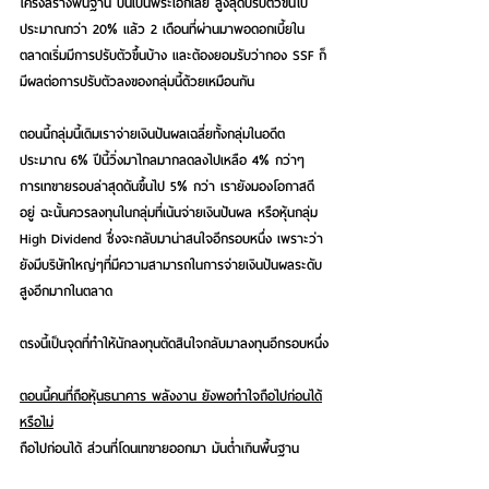
โครงสร้างพื้นฐาน ปีนี้เป็นพระเอกเลย สูงสุดปรับตัวขึ้นไป
ประมาณกว่า 20% แล้ว 2 เดือนที่ผ่านมาพอดอกเบี้ยใน
ตลาดเริ่มมีการปรับตัวขึ้นบ้าง และต้องยอมรับว่า
กอง SSF
 ก็
มีผลต่อการปรับตัวลงของกลุ่มนี้ด้วยเหมือนกัน
ตอนนี้กลุ่มนี้เดิมเราจ่ายเงินปันผลเฉลี่ยทั้งกลุ่มในอดีต
ประมาณ 6% ปีนี้วิ่งมาไกลมากลดลงไปเหลือ 4% กว่าๆ 
การเทขายรอบล่าสุดดันขึ้นไป 5% กว่า เรายังมองโอกาสดี
อยู่ ฉะนั้นควรลงทุนในกลุ่มที่เน้นจ่ายเงินปันผล หรือ
หุ้นกลุ่ม 
High Dividend 
ซึ่งจะกลับมาน่าสนใจอีกรอบหนึ่ง เพราะว่า
ยังมีบริษัทใหญ่ๆที่มีความสามารถในการจ่ายเงินปันผลระดับ
สูงอีกมากในตลาด 
ตรงนี้เป็นจุดที่ทำให้นักลงทุนตัดสินใจกลับมาลงทุนอีกรอบหนึ่ง
ตอนนี้คนที่ถือหุ้นธนาคาร พลังงาน ยังพอทำใจถือไปก่อนได้
หรือไม่
ถือไปก่อนได้ ส่วนที่โดนเทขายออกมา มันต่ำเกินพื้นฐาน