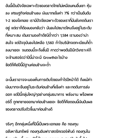
อันนี้เป็นปัจจัยเฉพาะตัวของตลาดไทยไม่เหมือนคนอื่นเขา หุ้น
ลง เศรษฐกิจค่อนข้างลง เงินบาทแข็งค่า 7% กว่าเป็นอันดับ 
1-2 ของโลกเลย เรามีปัจจัยเฉพาะตัวของเราที่มันยังกดดันเรา
อยู่ แต่เราก็ต้องมองกลับว่า มันลงไปขนาดไหนจึงอยู่ในระดับ
ที่เหมาะสม เดิมเรามองถ้าดัชนีต่ำกว่า 1,584 เรามองว่าน่า
สนใจ แต่ปัจจุบันลงไปเหลือ 1,560 กำไรบริษัทจดทะเบียนก็ต่ำ
ลงมาเยอะ จนตอนนี้จะถึงสิ้นปี คาดว่าพอต้นปีนักวิเคราะห์ก็
จะข้ามชอร์ตว่าปีนี้น่าจะมี Growthอะไรบ้าง 
ข้อดีก็คือปีนี้มีฐานค่อนข้างจะต่ำ 
ฉะนั้นเราอาจจะมองเห็นการเติบโตของกำไรปีหน้าได้ ถึงแม้ค่า
เงินบาทจะยืนอยู่ในระดับค่อนข้างที่แข็งค่า และกดดันการส่ง
ออก แต่ปีนี้กลุ่มใหญ่ๆอย่างกลุ่มธนาคาร พลังงาน พร็อพเพ
อร์ตี้ ถูกเทขายออกมาค่อนข้างเยอะ ข้อดีก็คือตอนนี้เงินปันผล
ของตลาดปรับตัวขึ้นมาค่อนข้างดี
จริงๆ อีกกลุ่มหนึ่งที่ปีนี้เป็นพระเอกเลย คือ กองทุน
อสังหาริมทรัพย์ กองทุนอินฟราสตรัคเจอร์ฟันด์ กองทุนใน