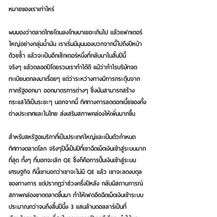
หมายของเราเท่าไหร่ 
ผมมองว่าตลาดไทยโดนลงโทษมาเยอะเกินไป แล้วแฟกเตอร์
ใหญ่อย่างกลุ่มน้ำมัน เราเริ่มมีมุมมองบวกจากนี้ไปถึงปีหน้า
ด้วยซ้ำ แล้วจะเป็นอีกเซ็กเตอร์หนึ่งที่กลับมาในสิ้นปีนี้
จริงๆ แล้วตลอดปีโดยรวมเราทำได้ดี แม้ว่ากำไรบริษัทจด
ทะเบียนตกลงมาเรื่อยๆ แต่ว่าระหว่างทางมีการกระตุ้นจาก
ภาครัฐออกมา ออกมาตรการต่างๆ ซึ่งมันสามารถสร้าง
กระแสได้เป็นระยะๆ นอกจากนี้ ทิศทางการลดดอกเบี้ยของทั้ง
ต่างประเทศและในไทย ส่งเสริมสภาพคล่องให้เพิ่มมากขึ้น 
สำหรับสหรัฐอเมริกาที่เป็นประเทศใหญ่และเป็นตัวกำหนด
ทิศทางตลาดโลก จริงๆปีนี้เป็นปีที่เขาฉีดเม็ดเงินเข้าสู่ระบบมาก
ที่สุด ทั้งๆ ที่บอกจะเลิก QE ซึ่งก็คือการปั๊มเงินเข้าสู่ระบบ
เศรษฐกิจ ทีนี้เขาบอกว่าเขาจะไม่มี QE แล้ว เขาจะลดงบดุล
ของทางการ แต่ปรากฏว่าช่วงครึ่งปีหลัง กลับมีสถานการณ์
สภาพคล่องขาดตลาดขึ้นมา ทำให้เฟดอีดฉีดเม็ดเงินเข้าระบบ
ประมาณกว่าจนถึงสิ้นปีนี้ง 3 แสนล้านดอลลาร์เป็นที่