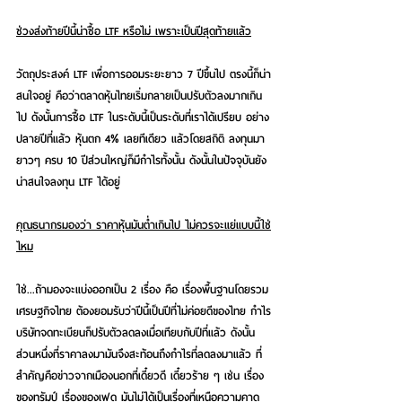
ช่วงส่งท้ายปีนี้น่าซื้อ LTF หรือไม่ เพราะเป็นปีสุดท้ายแล้ว
วัตถุประสงค์ LTF เพื่อการออมระยะยาว 7 ปีขึ้นไป ตรงนี้ก็น่า
สนใจอยู่ คือว่าตลาดหุ้นไทยเริ่มกลายเป็นปรับตัวลงมากเกิน
ไป ดังนั้นการซื้อ LTF ในระดับนี้เป็นระดับที่เราได้เปรียบ อย่าง
ปลายปีที่แล้ว หุ้นตก 4% เลยทีเดียว แล้วโดยสถิติ ลงทุนมา
ยาวๆ ครบ 10 ปีส่วนใหญ่ก็มีกำไรทั้งนั้น ดังนั้นในปัจจุบันยัง
น่าสนใจลงทุน LTF ได้อยู่
คุณธนากรมองว่า ราคาหุ้นมันต่ำเกินไป ไม่ควรจะแย่แบบนี้ใช่
ไหม
ใช่...ถ้ามองจะแบ่งออกเป็น 2 เรื่อง คือ เรื่องพื้นฐานโดยรวม
เศรษฐกิจไทย ต้องยอมรับว่าปีนี้เป็นปีที่ไม่ค่อยดีของไทย กำไร
บริษัทจดทะเบียนก็ปรับตัวลดลงเมื่อเทียบกับปีที่แล้ว ดังนั้น 
ส่วนหนึ่งที่ราคาลงมามันจึงสะท้อนถึงกำไรที่ลดลงมาแล้ว ที่
สำคัญคือข่าวจากเมืองนอกที่เดี๋ยวดี เดี๋ยวร้าย ๆ เช่น เรื่อง
ของทรัมป์ เรื่องของเฟด มันไม่ได้เป็นเรื่องที่เหนือความคาด