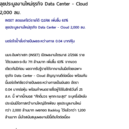
ลุยประมูลงานใหม่ธุรกิจ Data Center - Cloud
2,000 ลบ.
INSET สตรอง!โชว์รายได้ Q2/66 เพิ่มขึ้น 63%  
ลุยประมูลงานใหม่ธุรกิจ Data Center - Cloud 2,000 ลบ. 
บอร์ดใจป้ำสั่งจ่ายปันผลระหว่างกาล 0.04 บาท/หุ้น  
บมจ.อินฟราเซท (INSET) เปิดผลงานไตรมาส 2/2566 ราย
ได้รวมแตะระดับ 711 ล้านบาท เพิ่มขึ้น 63% จากงวด
เดียวกันปีก่อน ผลจากรับรู้รายได้จากงานในมือโดยเฉพาะ
ธุรกิจ Data Center - Cloud สัญญาณดีต่อเนื่อง พร้อมกัน
นี้บอร์ดไฟเขียวจ่ายปันผลระหว่างกาลเป็นเงินสด อัตรา 
0.04 บาทต่อหุ้น พร้อมกำหนดรายชื่อผู้ได้รับสิทธิวันที่ 25 
ส.ค. นี้ ฟากบิ๊กบอส “ศักดิ์บวร พุกกะณะสุต” ระบุครึ่งปีหลัง
ประเมินมีโอกาสคว้างานใหญ่อีกเพียบ ลุยประมูลงานใหม่
กว่า 2,000 ล้านบาท เผยกอด Backlog ไว้แล้วกว่า 1,200 
ล้านบาท มั่นใจสนับสนุนผลงานปีนี้เติบโตต่อเนื่อง   