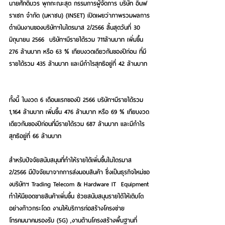
นายศักดิ์บวร พุกกะณะสุต กรรมการผู้จัดการ บริษัท อินฟ
ราเซท จำกัด (มหาชน) (INSET) เปิดเผยว่าภาพรวมผลการ
ดำเนินงานของบริษัทฯในไตรมาส 2/2566 สิ้นสุดวันที่ 30 
มิถุนายน 2566  บริษัทฯมีรายได้รวม 
711
ล้านบาท เพิ่มขึ้น 
276 ล้านบาท หรือ 63 % เทียบงวดเดียวกันของปีก่อน ที่มี
รายได้รวม 435 ล้านบาท และมีกำไรสุทธิอยู่ที่ 42 ล้านบาท 
ทั้งนี้ ในงวด 6 เดือนแรกของปี 2566 บริษัทฯมีรายได้รวม 
1,164 ล้านบาท เพิ่มขึ้น 476 ล้านบาท หรือ 69 % เทียบงวด
เดียวกันของปีก่อนที่มีรายได้รวม 687 ล้านบาท และมีกำไร
สุทธิอยู่ที่ 66 ล้านบาท   
สำหรับปัจจัยสนับสนุนที่ทำให้รายได้เพิ่มขึ้นในไตรมาส 
2/2566 มีปัจจัยมาจากการส่งมอบสินค้า ซึ่งเป็นธุรกิจใหม่ขอ
งบริษัทฯ Trading Telecom & Hardware IT  Equipment 
ทำให้มียอดขายสินค้าเพิ่มขึ้น ช่วยสนับสนุนรายได้ให้เติบโต
อย่างก้าวกระโดด งานให้บริการก่อสร้างโครงข่าย
โทรคมนาคมรองรับ (5G) ,งานด้านโครงสร้างพื้นฐานที่