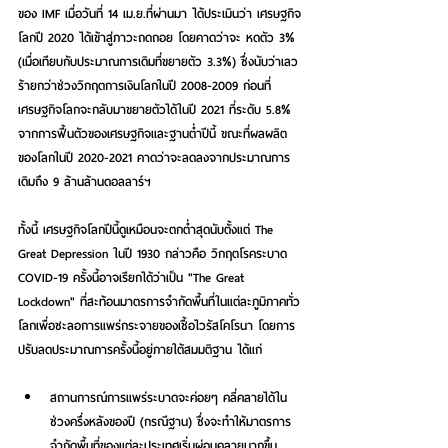
ของ IMF เมื่อวันที่ 14 เม.ย.ที่ผ่านมา ได้ประเมินว่า เศรษฐกิจ
โลกปี 2020 ได้เข้าสู่ภาวะถดถอย โดยคาดว่าจะ หดตัว 3% 
(เมื่อเทียบกับประมาณการเดิมที่ขยายตัว 3.3%) ซึ่งนับว่าเลว
ร้ายกว่าช่วงวิกฤตการเงินโลกในปี 2008-2009 ก่อนที่
เศรษฐกิจโลกจะกลับมาขยายตัวได้ในปี 2021 ที่ระดับ 5.8% 
จากการฟื้นตัวของเศรษฐกิจและฐานต่ำปีนี้ ขณะที่ผลผลิต
ของโลกในปี 2020-2021 คาดว่าจะลดลงจากประมาณการ
เดิมถึง 9 ล้านล้านดอลลาร์ฯ
ทั้งนี้ เศรษฐกิจโลกปีนี้ดูเหมือนจะตกต่ำสุดนับตั้งแต่ The 
Great Depression ในปี 1930 กล่าวคือ วิกฤตโรคระบาด 
COVID-19 ครั้งนี้อาจเรียกได้ว่าเป็น 
"The Great 
Lockdown" 
ที่สะท้อนมาตรการจำกัดพื้นที่ในแต่ละภูมิภาคทั่ว
โลกเพื่อชะลอการแพร่กระจายของเชื้อไวรัสโคโรนา โดยการ
ปรับลดประมาณการครั้งนี้อยู่ภายใต้สมมติฐาน ได้แก่
สถานการณ์การแพร่ระบาดจะค่อยๆ คลี่คลายได้ใน
ช่วงครึ่งหลังของปี
 (กรณีฐาน) ซึ่งจะทำให้มาตรการ
จำกัดพื้นที่ของแต่ละประเทศเริ่มผ่อนคลายมากขึ้น