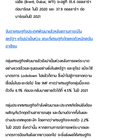
เฉลี่ย (Brent, Dubai, WTI) จะอยู่ที่ 35.6 ดอลลาร์ฯ 
ต่อบาร์เรล ในปี 2020 และ 37.9 ดอลลาร์ฯ ต่อ
บาร์เรลในปี 2021  
จับตาเศรษฐกิจประเทศพัฒนาแล้วหลังสถานการณ์ใน
สหรัฐฯ-ยุโรปน่าเป็นห่วง ขณะที่เศรษฐกิจไทยหดตัวหนักสุดใน
อาเซียน
กลุ่มเศรษฐกิจพัฒนาแล้วยังน่าเป็นห่วงหลังการแพร่ระบาด
อย่างรวดเร็วและรุนแรงอย่างยิ่งในสหรัฐฯ และยุโรป
 แม้จะใช้
มาตรการ Lockdown ไปแล้วก็ตาม ซึ่งนำไปสู่การขาดความ
เชื่อมั่นในระยะต่อไป โดย IMF คาดว่าเศรษฐกิจกลุ่มนี้จะหด
ตัวถึง 6.1% ก่อนจะกลับมาขยายตัวได้ที่ 4.5% ในปี 2021
กลุ่มประเทศเศรษฐกิจกำลังพัฒนาและประเทศเกิดใหม่ยังต้อง
เผชิญกับวิกฤตด้านสาธารณสุข และดีมานด์จากทั้งในและ
ต่างประเทศหยุดชะงัก
 โดยคาดว่าเศรษฐกิจจะหดตัว 2.2% 
ในปี 2020 ยิ่งกว่านั้น หากสถานการณ์การแพร่ระบาดและ
มาตรการป้องกันยังลากยาวออกไป จะยิ่งส่งผลให้เศรษฐกิจ