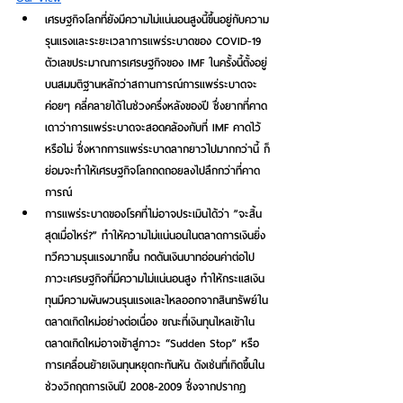
เศรษฐกิจโลกที่ยังมีความไม่แน่นอนสูงนี้ขึ้นอยู่กับความ
รุนแรงและระยะเวลาการแพร่ระบาดของ COVID-19 
ตัวเลขประมาณการเศรษฐกิจของ IMF ในครั้งนี้ตั้งอยู่
บนสมมติฐานหลักว่าสถานการณ์การแพร่ระบาดจะ
ค่อยๆ คลี่คลายได้ในช่วงครึ่งหลังของปี ซึ่งยากที่คาด
เดาว่าการแพร่ระบาดจะสอดคล้องกับที่ IMF คาดไว้
หรือไม่ ซึ่งหากการแพร่ระบาดลากยาวไปมากกว่านี้ ก็
ย่อมจะทำให้เศรษฐกิจโลกถดถอยลงไปลึกกว่าที่คาด
การณ์
การแพร่ระบาดของโรคที่ไม่อาจประเมินได้ว่า ”จะสิ้น
สุดเมื่อไหร่?” ทำให้ความไม่แน่นอนในตลาดการเงินยิ่ง
ทวีความรุนแรงมากขึ้น กดดันเงินบาทอ่อนค่าต่อไป
ภาวะเศรษฐกิจที่มีความไม่แน่นอนสูง ทำให้กระแสเงิน
ทุนมีความผันผวนรุนแรงและไหลออกจากสินทรัพย์ใน
ตลาดเกิดใหม่อย่างต่อเนื่อง ขณะที่เงินทุนไหลเข้าใน
ตลาดเกิดใหม่อาจเข้าสู่ภาวะ “Sudden Stop” หรือ
การเคลื่อนย้ายเงินทุนหยุดกะทันหัน ดังเช่นที่เกิดขึ้นใน
ช่วงวิกฤตการเงินปี 2008-2009 ซึ่งจากปรากฎ