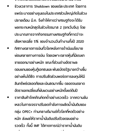
ช่วงเวลาการ Shutdown ของแต่ละประเทศ
 โดยการ
แพร่ระบาดอย่างรุนแรงในประเทศส่วนใหญ่เกิดในช่วง
ปลายเดือน มี.ค. จึงทำให้คาดว่าเศรษฐกิจจะได้รับ
ผลกระทบหนักสุดในช่วงไตรมาส 2 (ยกเว้นจีน) โดย
ประมาณการจากกิจกรรมทางเศรษฐกิจที่คาดว่าจะ
เสียหายเฉลี่ย 5% ของจำนวนวันทำงานทั้งปี 2020 
ทิศทางตลาดการเงินทั่วโลกหลังการดำเนินนโยบาย
ผ่อนคลายทางการเงิน
 โดยเฉพาะตลาดหุ้นที่มีแรงเท
ขายออกมาอย่างหนัก ขณะที่ส่วนต่างอัตราผล
ตอบแทนของหุ้นกู้เอกชนและพันธบัตรรัฐบาลกว้างขึ้น
อย่างเห็นได้ชัด การปรับสัดส่วนพอร์ตการลงทุนให้มี
สินทรัพย์ปลอดภัยและเงินสดมากขึ้น ตลอดจนตลาด
อัตราแลกเปลี่ยนที่ผันผวนอย่างหนักตั้งแต่ต้นปี
ราคาสินค้าโภคภัณฑ์ตกต่ำอย่างรวดเร็ว
 จากความล้ม
เหลวในการเจรจาปรับลดกำลังการผลิตน้ำมันดิบของ
กลุ่ม OPEC+ ท่ามกลางดีมานด์ทั่วโลกที่หดตัวอย่าง
หนัก ส่งผลให้ราคาน้ำมันดิบปรับตัวลดลงอย่าง
รวดเร็ว ทั้งนี้ IMF ได้คาดการณ์ว่าราคาน้ำมันดิบ