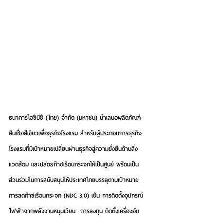
ธนาคารไอซีบีซี (ไทย) จำกัด (มหาชน) นำเสนอผลิตภัณฑ์
สินเชื่อสีเขียวเพื่อธุรกิจโรงแรม สำหรับผู้ประกอบการธุรกิจ
โรงแรมที่มีเป้าหมายเปลี่ยนผ่านธุรกิจสู่ความยั่งยืนด้านสิ่ง
แวดล้อม และปล่อยก๊าซเรือนกระจกให้เป็นศูนย์ พร้อมเป็น
ส่วนร่วมในการสนับสนุนให้ประเทศไทยบรรลุตามเป้าหมาย
การลดก๊าซเรือนกระจก (NDC 3.0) เช่น การติดตั้งอุปกรณ์
ไฟฟ้าจากพลังงานหมุนเวียน  การลงทุน ติดตั้งเครื่องอัด