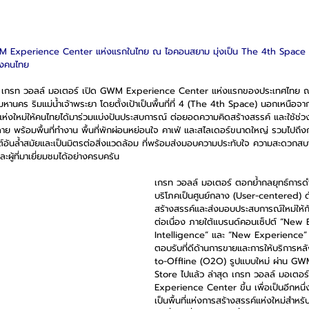
M Experience Center แห่งแรกในไทย ณ ไอคอนสยาม มุ่งเป็น The 4th Space พื้น
องคนไทย
 เกรท วอลล์ มอเตอร์ เปิด GWM Experience Center แห่งแรกของประเทศไทย ณ
นคร ริมแม่น้ำเจ้าพระยา โดยตั้งเป้าเป็นพื้นที่ที่ 4 (The 4th Space) นอกเหนือจา
้นที่แห่งใหม่ให้คนไทยได้มาร่วมแบ่งปันประสบการณ์ ต่อยอดความคิดสร้างสรรค์ และใช้ช่ว
ลาย พร้อมพื้นที่ทำงาน พื้นที่พักผ่อนหย่อนใจ คาเฟ่ และสไลเดอร์ขนาดใหญ่ รวมไปถ
อันล้ำสมัยและเป็นมิตรต่อสิ่งแวดล้อม ที่พร้อมส่งมอบความประทับใจ ความสะดวกส
ผู้ที่มาเยี่ยมชมได้อย่างครบครัน
เกรท วอลล์ มอเตอร์ ตอกย้ำกลยุทธ์การดำเ
บริโภคเป็นศูนย์กลาง (User-centered) ด
สร้างสรรค์และส่งมอบประสบการณ์ใหม่ให้กั
ต่อเนื่อง ภายใต้แบรนด์คอนเซ็ปต์ “Ne
Intelligence” และ “New Experience” โ
ตอบรับที่ดีด้านการขายและการให้บริการห
to-Offline (O2O) รูปแบบใหม่ ผ่าน GW
Store ไปแล้ว ล่าสุด เกรท วอลล์ มอเตอร
Experience Center ขึ้น เพื่อเป็นอีกหนึ
เป็นพื้นที่แห่งการสร้างสรรค์แห่งใหม่สำหรับผู