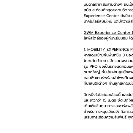
บันดาลจากเส้นสายต่างๆ อันเป็
สมัย สะท้อนถึงสุดยอดนวัตก
Experience Center ยังมีการตก
เทคโนโลยีสมัยใหม่ แต่มีความใส
GWM Experience Center ได้ม
ไลฟ์สไตล์ของผู้ที่มาเยี่ยมชม ได้
1. 
MOBILITY EXPERIENCE 
หากเดินเข้ามาในพื้นที่ชั้น 
3 ขอ
โดดเด่นด้วยการจัดแสดงรถยนต
รุ่น PRO ซึ่งเป็นรถยนต์คอมแ
ขนาดใหญ่ ที่มีเส้นผ่านศูนย์
คอมพิวเตอร์พร้อมลำโพงติดผนั
ที่น่าสนใจต่างๆ ผ่านลูกโลกใบนี
อีกหนึ่งไฮไลท์ของโซนนี้ และ
และยาวกว่า 15 เมตร ซึ่งเปิดให
เติมเต็มจินตนาการและชาร์จพลัง
สำหรับการหมุนเวียนจัดกิจกรรมต
เสริมการเชื่อมความสัมพันธ์ พ