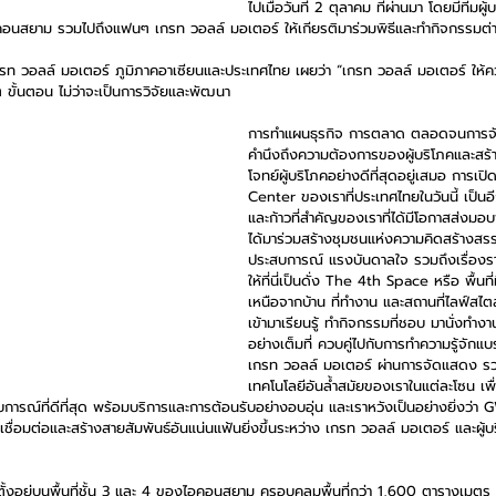
ไปเมื่อวันที่ 2 ตุลาคม ที่ผ่านมา โดยมีทีมผ
อนสยาม รวมไปถึงแฟนๆ เกรท วอลล์ มอเตอร์ ให้เกียรติมาร่วมพิธีและทำกิจกรรมต่า
รท วอลล์ มอเตอร์ ภูมิภาคอาเซียนและประเทศไทย เผยว่า “เกรท วอลล์ มอเตอร์ ให้คว
 ขั้นตอน ไม่ว่าจะเป็นการวิจัยและพัฒนา 
การทำแผนธุรกิจ การตลาด ตลอดจนการจั
คำนึงถึงความต้องการของผู้บริโภคและสร
โจทย์ผู้บริโภคอย่างดีที่สุดอยู่เสมอ กา
Center ของเราที่ประเทศไทยในวันนี้ เป็นอ
และก้าวที่สำคัญของเราที่ได้มีโอกาสส่งมอบพื
ได้มาร่วมสร้างชุมชนแห่งความคิดสร้างสรร
ประสบการณ์ แรงบันดาลใจ รวมถึงเรื่องรา
ให้ที่นี่เป็นดั่ง The 4th Space หรือ พื้นท
เหนือจากบ้าน ที่ทำงาน และสถานที่ไลฟ์สไต
เข้ามาเรียนรู้ ทำกิจกรรมที่ชอบ มานั่งทำง
อย่างเต็มที่ ควบคู่ไปกับการทำความรู้จัก
เกรท วอลล์ มอเตอร์ ผ่านการจัดแสดง ร
เทคโนโลยีอันล้ำสมัยของเราในแต่ละโซน เพื่อใ
ประสบการณ์ที่ดีที่สุด พร้อมบริการและการต้อนรับอย่างอบอุ่น และเราหวังเป็นอย่างยิ่ง
 ที่เชื่อมต่อและสร้างสายสัมพันธ์อันแน่นแฟ้นยิ่งขึ้นระหว่าง เกรท วอลล์ มอเตอร์ และผ
ตั้งอยู่บนพื้นที่ชั้น 3 และ 4 ของไอคอนสยาม ครอบคลุมพื้นที่กว่า 1,600 ตารางเม