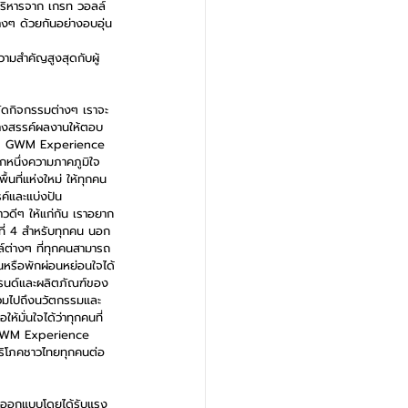
ู้บริหารจาก เกรท วอลล์ 
งๆ ด้วยกันอย่างอบอุ่น
ามสำคัญสูงสุดกับผู้
ดกิจกรรมต่างๆ เราจะ
้างสรรค์ผลงานให้ตอบ
รเปิด GWM Experience 
ีกหนึ่งความภาคภูมิใจ
้นที่แห่งใหม่ ให้ทุกคน
ค์และแบ่งปัน
วดีๆ ให้แก่กัน เราอยาก
ี่ที่ 4 สำหรับทุกคน นอก
ล์ต่างๆ ที่ทุกคนสามารถ
านหรือพักผ่อนหย่อนใจได้
แบรนด์และผลิตภัณฑ์ของ 
วมไปถึงนวัตกรรมและ
ห้มั่นใจได้ว่าทุกคนที่
ว่า GWM Experience 
ู้บริโภคชาวไทยทุกคนต่อ
ตร ออกแบบโดยได้รับแรง