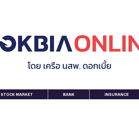
STOCK MARKET
BANK
INSURANCE