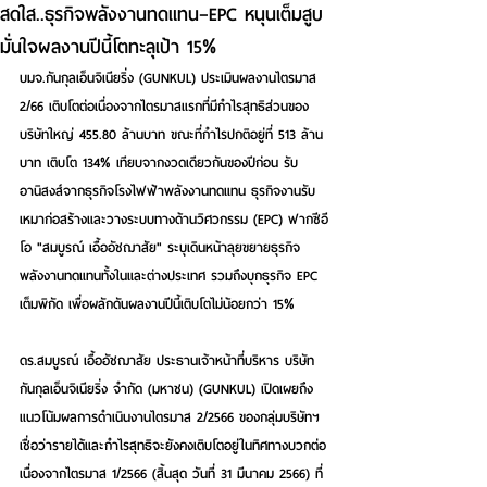
สดใส..ธุรกิจพลังงานทดแทน–EPC หนุนเต็มสูบ
มั่นใจผลงานปีนี้โตทะลุเป้า 15%
บมจ.กันกุลเอ็นจิเนียริ่ง (GUNKUL) ประเมินผลงานไตรมาส 
2/66 เติบโตต่อเนื่องจากไตรมาสแรกที่มีกำไรสุทธิส่วนของ
บริษัทใหญ่ 455.80 ล้านบาท ขณะที่กำไรปกติอยู่ที่ 513 ล้าน
บาท เติบโต 134% เทียบจากงวดเดียวกันของปีก่อน รับ
อานิสงส์จากธุรกิจโรงไฟฟ้าพลังงานทดแทน ธุรกิจงานรับ
เหมาก่อสร้างและวางระบบทางด้านวิศวกรรม (EPC) ฟากซีอี
โอ "สมบูรณ์ เอื้ออัชฌาสัย" ระบุเดินหน้าลุยขยายธุรกิจ
พลังงานทดแทนทั้งในและต่างประเทศ รวมถึงบุกธุรกิจ EPC 
เต็มพิกัด เพื่อผลักดันผลงานปีนี้เติบโตไม่น้อยกว่า 15%
ดร.สมบูรณ์ เอื้ออัชฌาสัย ประธานเจ้าหน้าที่บริหาร บริษัท 
กันกุลเอ็นจิเนียริ่ง จำกัด (มหาชน) (GUNKUL) เปิดเผยถึง
แนวโน้มผลการดำเนินงานไตรมาส 2/2566 ของกลุ่มบริษัทฯ 
เชื่อว่ารายได้และกำไรสุทธิจะยังคงเติบโตอยู่ในทิศทางบวกต่อ
เนื่องจากไตรมาส 1/2566 (สิ้นสุด วันที่ 31 มีนาคม 2566) ที่