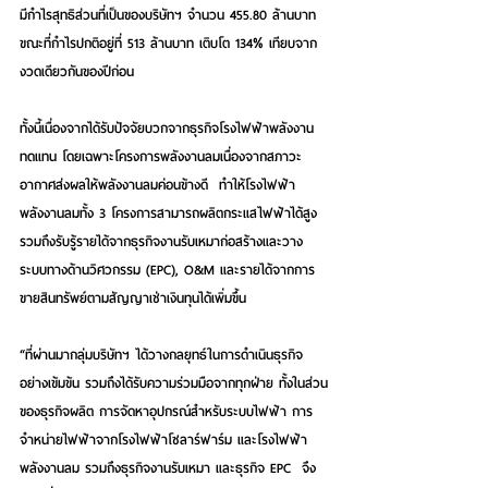
มีกำไรสุทธิส่วนที่เป็นของบริษัทฯ จำนวน 455.80 ล้านบาท 
ขณะที่กำไรปกติอยู่ที่ 513 ล้านบาท เติบโต 134% เทียบจาก
งวดเดียวกันของปีก่อน
ทั้งนี้เนื่องจากได้รับปัจจัยบวกจากธุรกิจโรงไฟฟ้าพลังงาน
ทดแทน โดยเฉพาะโครงการพลังงานลมเนื่องจากสภาวะ
อากาศส่งผลให้พลังงานลมค่อนข้างดี  ทำให้โรงไฟฟ้า
พลังงานลมทั้ง 3 โครงการสามารถผลิตกระแสไฟฟ้าได้สูง 
รวมถึงรับรู้รายได้จากธุรกิจงานรับเหมาก่อสร้างและวาง
ระบบทางด้านวิศวกรรม (EPC), O&M และรายได้จากการ
ขายสินทรัพย์ตามสัญญาเช่าเงินทุนได้เพิ่มขึ้น
“ที่ผ่านมากลุ่มบริษัทฯ ได้วางกลยุทธ์ในการดำเนินธุรกิจ
อย่างเข้มข้น รวมถึงได้รับความร่วมมือจากทุกฝ่าย ทั้งในส่วน
ของธุรกิจผลิต การจัดหาอุปกรณ์สำหรับระบบไฟฟ้า การ
จำหน่ายไฟฟ้าจากโรงไฟฟ้าโซลาร์ฟาร์ม และโรงไฟฟ้า
พลังงานลม รวมถึงธุรกิจงานรับเหมา และธุรกิจ EPC  จึง