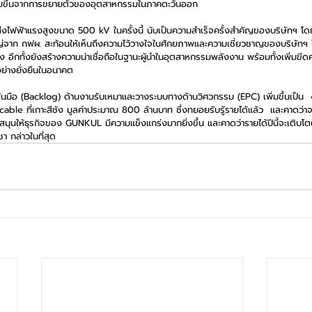
พิ่มขึ้นจากการขยายตัวของอุตสาหกรรมในภาคตะวันออก
่งไฟฟ้าแรงสูงขนาด 500 kV ในครั้งนี้ นับเป็นความสำเร็จครั้งสำคัญของบริษัทฯ โดยถ
่จาก กฟผ. สะท้อนให้เห็นถึงความไว้วางใจในศักยภาพและความเชี่ยวชาญของบริษัทฯ 
ูง อีกทั้งยังสร้างความน่าเชื่อถือในฐานะผู้นำในอุตสาหกรรมพลังงาน พร้อมทั้งเพิ่มข
อย่างยั่งยืนในอนาคต
ในมือ (Backlog) ด้านงานรับเหมาและวางระบบทางด้านวิศวกรรม (EPC) เพิ่มขึ้นเป็น
ble ที่เกาะสีชัง มูลค่าประมาณ 800 ล้านบาท ซึ่งทยอยรับรู้รายได้แล้ว  และคาดว่าจ
นุนให้ธุรกิจของ GUNKUL มีความแข็งแกร่งมากยิ่งขึ้น และคาดว่ารายได้ปีนี้จะเติบโตต
 กล่าวในที่สุด