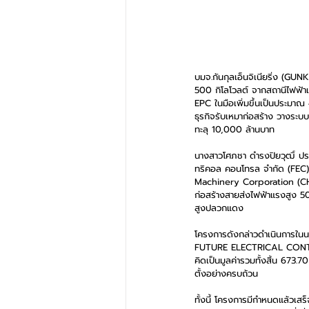
บมจ.กันกุลเอ็นจิเนียริ่ง (GUN
500 กิโลโวลต์ จากสถานีไฟฟ้า
EPC ในมือเพิ่มขึ้นเป็นประมาณ
ธุรกิจรับเหมาก่อสร้าง วางระบ
ทะลุ 10,000 ล้านบาท   
นางสาวโศภชา ดำรงปิยวุฒิ์ ประ
ทริคอล คอนโทรล จำกัด (FEC) 
Machinery Corporation (CHMC)
ก่อสร้างสายส่งไฟฟ้าแรงสูง 5
สูงปลวกแดง
โครงการดังกล่าวดำเนินก
FUTURE ELECTRICAL CONTROL
คิดเป็นมูลค่ารวมทั้งสิ้น 673.
ตั้งอย่างครบถ้วน
ทั้งนี้ โครงการมีกำหนดแล้วเสร