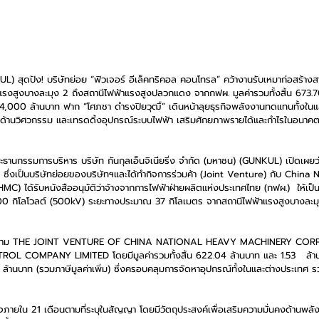
KUL) สุดปัง! บริษัทย่อย “ฟิวเจอร์ อีเล็คทริคอล คอนโทรล” คว้างานรับเหมาก่อสร้าง
แรงสูงบางละมุง 2 ถึงสถานีไฟฟ้าแรงสูงปลวกแดง จากกฟผ. มูลค่ารวมทั้งสิ้น 673.
 4,000 ล้านบาท ฟาก “โศภชา ดำรงปิยวุฒิ์” เดินหน้าลุยธุรกิจพลังงานทดแทนทั้งใน
บด้านวิศวกรรม และเทรดดิ้งอุปกรณ์ระบบไฟฟ้า เสริมศักยภาพรายได้และกำไรในอนาคต ตั้
ธานกรรมการบริหาร บริษัท กันกุลเอ็นจิเนียริ่ง จำกัด (มหาชน) (GUNKUL) เปิดเผยว่า 
ซึ่งเป็นบริษัทย่อยของบริษัทฯและได้ทำกิจการร่วมค้า (Joint Venture) กับ China
 ได้รับหนังสืออนุมัติว่าจ้างจากการไฟฟ้าฝ่ายผลิตแห่งประเทศไทย (กฟผ.)  ให้เป็น
00 กิโลโวลต์ (500kV) ระยะทางประมาณ 37 กิโลเมตร จากสถานีไฟฟ้าแรงสูงบางละมุ
ารในนาม THE JOINT VENTURE OF CHINA NATIONAL HEAVY MACHINERY CO
 COMPANY LIMITED โดยมีมูลค่ารวมทั้งสิ้น 622.04 ล้านบาท และ 1.53   ล้าน
70 ล้านบาท (รวมภาษีมูลค่าเพิ่ม) ซึ่งครอบคลุมการจัดหาอุปกรณ์ทั้งในและต่างประเทศ
็จภายใน 21 เดือนตามที่ระบุในสัญญา โดยมีวัตถุประสงค์เพื่อเสริมความมั่นคงด้านพลั