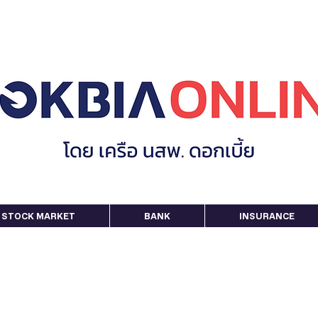
STOCK MARKET
BANK
INSURANCE