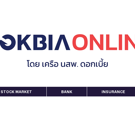
STOCK MARKET
BANK
INSURANCE