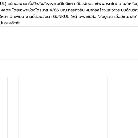
NKUL) แย้มผลงานครึ่งปีหลังสัญญาณดีไม่มีแผ่ว มีปัจจัยบวกซัพพอร์ตโดดเด่นสำหรับ
งสุดๆ โดยเฉพาะช่วงไตรมาส 4/66 ขณะที่ธุรกิจรับเหมาก่อสร้างและวางระบบด้านวิ
หม่ๆ อีกเพียบ งานนี้ต้องจับตา GUNKUL ให้ดี เพราะซีอีโอ "สมบูรณ์ เอื้ออัชฌาสัย" มั
่นอนคร้าา!!!