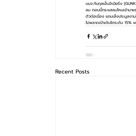
บมจ.กันกุลเอ็นจิเนียริ่ง (GU
ลม ตอนนี้กระแสลมโหมเข้ามาแร
ตัวต่อเนื่อง แถมเล็งประมูลงานใ
ไม่พลาดเป้าเติบโตระดับ 15% แน
Recent Posts