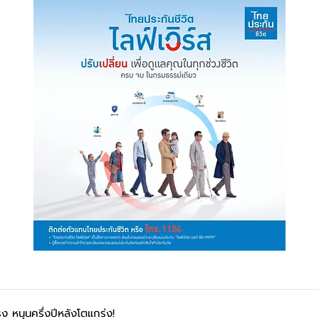
 หนุนครึ่งปีหลังโตแกร่ง!