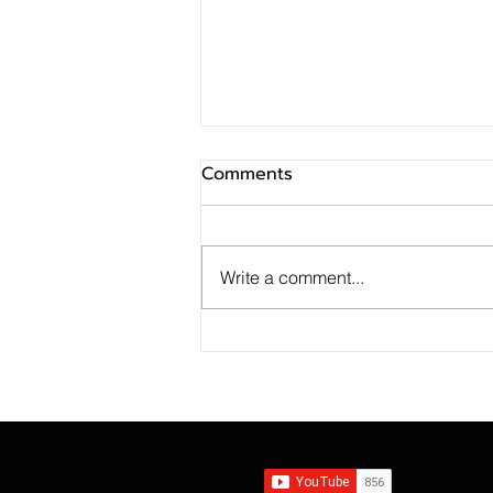
Comments
Write a comment...
SINO ประกาศ Q2/69 ทำกำไร
สุทธิ 10 ล้านบาท ฟื้นตัวแกร่ง
จากไตรมาสก่อน เตรียมจ่าย
ปันผลระหว่างกาล 0.014423
บาทต่อหุ้น ครึ่งปีหลังมุ่งเติบโต