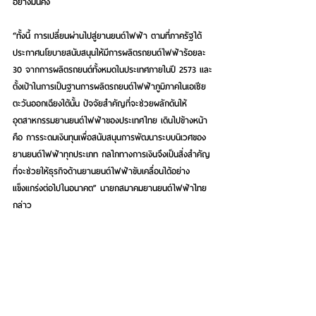
อย่างมั่นคง
“ทั้งนี้ การเปลี่ยนผ่านไปสู่ยานยนต์ไฟฟ้า ตามที่ภาครัฐได้
ประกาศนโยบายสนับสนุนให้มีการผลิตรถยนต์ไฟฟ้าร้อยละ 
30 จากการผลิตรถยนต์ทั้งหมดในประเทศภายในปี 2573 และ
ตั้งเป้าในการเป็นฐานการผลิตรถยนต์ไฟฟ้าภูมิภาคในเอเชีย
ตะวันออกเฉียงใต้นั้น ปัจจัยสำคัญที่จะช่วยผลักดันให้
อุตสาหกรรมยานยนต์ไฟฟ้าของประเทศไทย เดินไปข้างหน้า
คือ การระดมเงินทุนเพื่อสนับสนุนการพัฒนาระบบนิเวศของ
ยานยนต์ไฟฟ้าทุกประเภท กลไกทางการเงินจึงเป็นสิ่งสำคัญ
ที่จะช่วยให้ธุรกิจด้านยานยนต์ไฟฟ้าขับเคลื่อนได้อย่าง
แข็งแกร่งต่อไปในอนาคต” นายกสมาคมยานยนต์ไฟฟ้าไทย 
กล่าว
สำหรับ สมาคมยานยนต์ไฟฟ้าไทย (Electric Vehicle 
Association of Thailand) เป็นสมาคมที่ไม่เเสวงหาผลกำไร
โดยแนวทางของสมาคมมุ่งส่งเสริมและสนับสนุนการเเลก
เปลี่ยนความรู้ทางวิชาการด้านเทคโนโลยีและนวัตกรรมยาน
ยนต์ไฟฟ้าทุกประเภทยังรวมไปถึงการให้คำปรึกษาข้อบังคับ