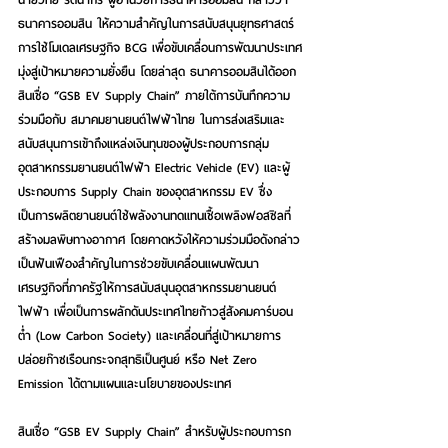
ธนาคารออมสิน ให้ความสำคัญในการสนับสนุนยุทธศาสตร์
การใช้โมเดลเศรษฐกิจ BCG เพื่อขับเคลื่อนการพัฒนาประเทศ
มุ่งสู่เป้าหมายความยั่งยืน โดยล่าสุด ธนาคารออมสินได้ออก
สินเชื่อ “GSB EV Supply Chain” 
ภายใต้การบันทึกความ
ร่วมมือกับ สมาคมยานยนต์ไฟฟ้าไทย ในการส่งเสริมและ
สนับสนุนการเข้าถึงแหล่งเงินทุนของผู้ประกอบการกลุ่ม
อุตสาหกรรมยานยนต์ไฟฟ้า Electric Vehicle (EV) และผู้
ประกอบการ Supply Chain ของอุตสาหกรรม EV ซึ่ง
เป็นการผลิตยานยนต์ใช้พลังงานทดแทนเชื้อเพลิงฟอสซิลที่
สร้างมลพิษทางอากาศ โดยคาดหวังให้ความร่วมมือดังกล่าว
เป็นฟันเฟืองสำคัญในการช่วยขับเคลื่อนแผนพัฒนา
เศรษฐกิจที่ภาครัฐให้การสนับสนุนอุตสาหกรรมยานยนต์
ไฟฟ้า เพื่อเป็นการผลักดันประเทศไทยก้าวสู่สังคมคาร์บอน
ต่ำ (Low Carbon Society) และเคลื่อนที่สู่เป้าหมายการ
ปล่อยก๊าซเรือนกระจกสุทธิเป็นศูนย์ หรือ Net Zero 
Emission ได้ตามแผนและนโยบายของประเทศ 
สินเชื่อ “GSB EV Supply Chain” 
สำหรับผู้ประกอบการก