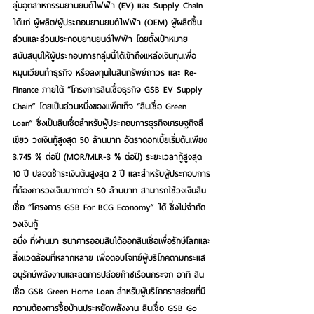
ลุ่มอุตสาหกรรมยานยนต์ไฟฟ้า (EV) และ Supply Chain 
ได้แก่ ผู้ผลิต/ผู้ประกอบยานยนต์ไฟฟ้า (OEM) ผู้ผลิตชิ้น
ส่วนและส่วนประกอบยานยนต์ไฟฟ้า โดยตั้งเป้าหมาย
สนับสนุนให้ผู้ประกอบการกลุ่มนี้ได้เข้าถึงแหล่งเงินทุนเพื่อ
หมุนเวียนทำธุรกิจ หรือลงทุนในสินทรัพย์ถาวร และ Re-
Finance ภายใต้ “โครงการสินเชื่อธุรกิจ GSB EV Supply 
Chain” โดยเป็นส่วนหนึ่งของแพ็คเก็จ “สินเชื่อ Green 
Loan” ซึ่งเป็นสินเชื่อสำหรับผู้ประกอบการธุรกิจเศรษฐกิจสี
เขียว วงเงินกู้สูงสุด 50 ล้านบาท 
อัตราดอกเบี้ยเริ่มต้นเพียง 
3.745 % ต่อปี
 (MOR/MLR-3 % ต่อปี) ระยะเวลากู้สูงสุด 
10 ปี ปลอดชำระเงินต้นสูงสุด 2 ปี และสำหรับผู้ประกอบการ
ที่ต้องการวงเงินมากกว่า 50 ล้านบาท สามารถใช้วงเงินสิน
เชื่อ “โครงการ GSB For BCG Economy” ได้ ซึ่งไม่จำกัด
วงเงินกู้
อนึ่ง ที่ผ่านมา ธนาคารออมสินได้ออกสินเชื่อเพื่อรักษ์โลกและ
สิ่งแวดล้อมที่หลากหลาย เพื่อตอบโจทย์ผู้บริโภคตามกระแส
อนุรักษ์พลังงานและลดการปล่อยก๊าซเรือนกระจก อาทิ สิน
เชื่อ GSB Green Home Loan สำหรับผู้บริโภครายย่อยที่มี
ความต้องการซื้อบ้านประหยัดพลังงาน สินเชื่อ GSB Go 