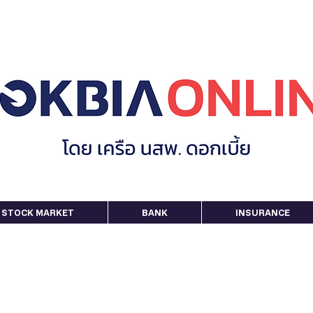
STOCK MARKET
BANK
INSURANCE