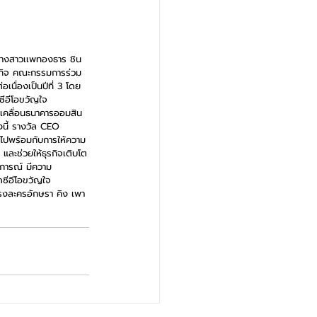
างสาวเเพทองธาร ชิน
ฐกิจ คณะกรรมการร่วม
นื่องเป็นปีที่ 3 โดย
ซีอีโอขวัญใจ
ับเคลื่อนธนาคารออมสิน
งนี้ รางวัล CEO 
ตไปพร้อมกับการให้ความ
ละช่วยให้ธุรกิจเติบโต
บการณ์ มีความ
ซีอีโอขวัญใจ
รงละครอักษรา คิง เพา