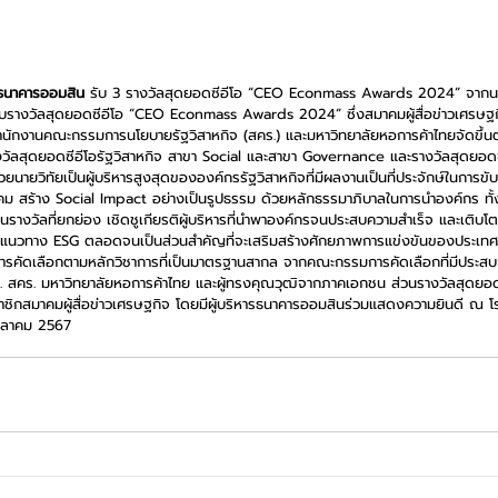
รธนาคารออมสิน 
รับ 3 รางวัลสุดยอดซีอีโอ “CEO Econmass Awards 2024” จากน
บรางวัลสุดยอดซีอีโอ “CEO Econmass Awards 2024” ซึ่งสมาคมผู้สื่อข่าวเศรษ
ักงานคณะกรรมการนโยบายรัฐวิสาหกิจ (สคร.) และมหาวิทยาลัยหอการค้าไทยจัดขึ้นต่อเ
างวัลสุดยอดซีอีโอรัฐวิสาหกิจ สาขา Social และสาขา Governance และรางวัลสุดยอด
นายวิทัยเป็นผู้บริหารสูงสุดขององค์กรรัฐวิสาหกิจที่มีผลงานเป็นที่ประจักษ์ในการข
คม สร้าง Social Impact อย่างเป็นรูปธรรม ด้วยหลักธรรมาภิบาลในการนำองค์กร ทั้
งวัลที่ยกย่อง เชิดชูเกียรติผู้บริหารที่นำพาองค์กรจนประสบความสำเร็จ และเติบโ
มแนวทาง ESG ตลอดจนเป็นส่วนสำคัญที่จะเสริมสร้างศักยภาพการแข่งขันของประเทศ แ
นการคัดเลือกตามหลักวิชาการที่เป็นมาตรฐานสากล จากคณะกรรมการคัดเลือกที่มีประส
. สคร. มหาวิทยาลัยหอการค้าไทย และผู้ทรงคุณวุฒิจากภาคเอกชน ส่วนรางวัลสุดยอด
ชิกสมาคมผู้สื่อข่าวเศรษฐกิจ โดยมีผู้บริหารธนาคารออมสินร่วมแสดงความยินดี ณ โ
 ตุลาคม 2567