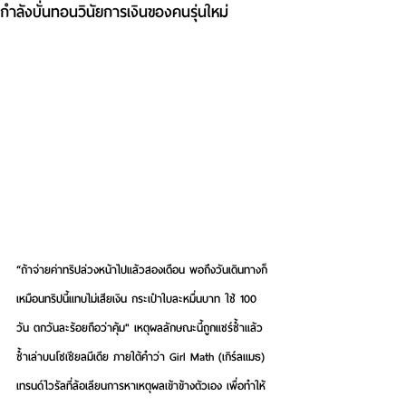
กำลังบั่นทอนวินัยการเงินของคนรุ่นใหม่
“ถ้าจ่ายค่าทริปล่วงหน้าไปแล้วสองเดือน พอถึงวันเดินทางก็
เหมือนทริปนี้แทบไม่เสียเงิน กระเป๋าใบละหมื่นบาท ใช้ 100 
วัน ตกวันละร้อยถือว่าคุ้ม" เหตุผลลักษณะนี้ถูกแชร์ซ้ำแล้ว
ซ้ำเล่าบนโซเชียลมีเดีย ภายใต้คำว่า Girl Math (เกิร์ลแมธ) 
เทรนด์ไวรัลที่ล้อเลียนการหาเหตุผลเข้าข้างตัวเอง เพื่อทำให้