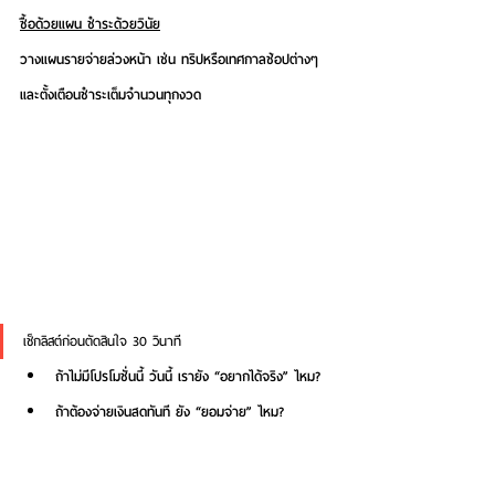
ซื้อด้วยแผน ชำระด้วยวินัย
วางแผนรายจ่ายล่วงหน้า เช่น ทริปหรือเทศกาลช้อปต่างๆ 
และตั้งเตือนชำระเต็มจำนวนทุกงวด
เช็กลิสต์ก่อนตัดสินใจ 30 วินาที
ถ้าไม่มีโปรโมชั่นนี้ วันนี้ เรายัง “อยากได้จริง” ไหม?
ถ้าต้องจ่ายเงินสดทันที ยัง “ยอมจ่าย” ไหม?
ของนี้ “ใช้เกิน 30 ครั้ง” ใน 3 เดือนแรกได้จริงหรือ
เปล่า?