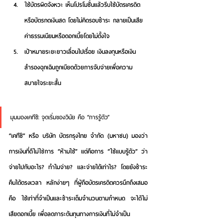
ใช้บัตรผิดจังหวะ
 เห็นโปรโมชั่นแล้วรีบใช้บัตรเครดิต
หรือบัตรกดเงินสด โดยไม่คิดรอบชำระ กลายเป็นเสีย
ค่าธรรมเนียมหรือดอกเบี้ยโดยไม่ตั้งใจ
เป้าหมายระยะยาวเลื่อนไปเรื่อย
 เงินลงทุนหรือเงิน
สำรองฉุกเฉินถูกเบียดด้วยการจับจ่ายเพื่อความ
สบายใจระยะสั้น
มุมมองเคทีซี: จุดเริ่มของวินัย คือ “การรู้ตัว”
“เคทีซี” 
หรือ
 บริษัท บัตรกรุงไทย จำกัด (มหาชน)
 มองว่า 
การเงินที่ดีไม่ใช่การ “ห้ามใช้” แต่คือการ “ใช้แบบรู้ตัว” ว่า
จ่ายไปกับอะไร? ทำไมจ่าย? และจ่ายได้เท่าไร? โดยยังชำระ
คืนได้ตรงเวลา
 หลักง่ายๆ ที่ผู้ถือบัตรเครดิตควรนึกถึงเสมอ
คือ 
ใช้เท่าที่จำเป็นและชำระเต็มจำนวนตามกำหนด จะได้ไม่
เสียดอกเบี้ย
 เพื่อลดภาระต้นทุนทางการเงินที่ไม่จำเป็น