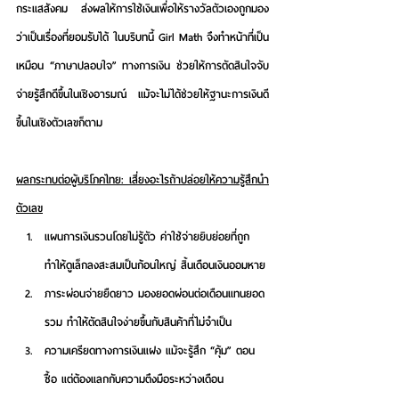
กระแสสังคม ส่งผลให้การใช้เงินเพื่อให้รางวัลตัวเองถูกมอง
ว่าเป็นเรื่องที่ยอมรับได้ ในบริบทนี้ Girl Math จึงทำหน้าที่เป็น
เหมือน “ภาษาปลอบใจ” ทางการเงิน ช่วยให้การตัดสินใจจับ
จ่ายรู้สึกดีขึ้นในเชิงอารมณ์ แม้จะไม่ได้ช่วยให้ฐานะการเงินดี
ขึ้นในเชิงตัวเลขก็ตาม
ผลกระทบต่อผู้บริโภคไทย: เสี่ยงอะไรถ้าปล่อยให้ความรู้สึกนำ
ตัวเลข
แผนการเงินรวนโดยไม่รู้ตัว
 ค่าใช้จ่ายยิบย่อยที่ถูก
ทำให้ดูเล็กลงสะสมเป็นก้อนใหญ่ สิ้นเดือนเงินออมหาย
ภาระผ่อนจ่ายยืดยาว
 มองยอดผ่อนต่อเดือนแทนยอด
รวม ทำให้ตัดสินใจง่ายขึ้นกับสินค้าที่ไม่จำเป็น
ความเครียดทางการเงินแฝง
 แม้จะรู้สึก “คุ้ม” ตอน
ซื้อ แต่ต้องแลกกับความตึงมือระหว่างเดือน