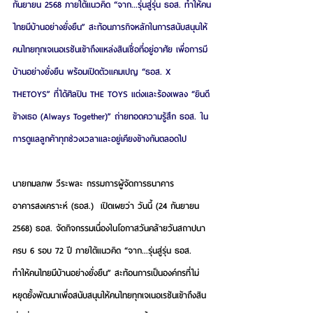
กันยายน 2568 ภายใต้แนวคิด “จาก...รุ่นสู่รุ่น ธอส. ทำให้คน
ไทยมีบ้านอย่างยั่งยืน” สะท้อนภารกิจหลักในการสนับสนุนให้
คนไทยทุกเจเนอเรชันเข้าถึงแหล่งสินเชื่อที่อยู่อาศัย เพื่อการมี
บ้านอย่างยั่งยืน พร้อมเปิดตัวแคมเปญ “ธอส. X 
THETOYS” ที่ได้ศิลปิน THE TOYS แต่งและร้องเพลง “ยินดี
ข้างเธอ (Always Together)” ถ่ายทอดความรู้สึก ธอส. ใน
การดูแลลูกค้าทุกช่วงเวลาและอยู่เคียงข้างกันตลอดไป    
นายกมลภพ วีระพละ กรรมการผู้จัดการธนาคาร
อาคารสงเคราะห์ (ธอส.)
  เปิดเผยว่า วันนี้ (24 กันยายน 
2568) ธอส. จัดกิจกรรมเนื่องในโอกาสวันคล้ายวันสถาปนา
ครบ 6 รอบ 72 ปี ภายใต้แนวคิด
 “จาก...รุ่นสู่รุ่น ธอส. 
ทำให้คนไทยมีบ้านอย่างยั่งยืน”
 สะท้อนการเป็นองค์กรที่ไม่
หยุดยั้งพัฒนาเพื่อสนับสนุนให้คนไทยทุกเจเนอเรชันเข้าถึงสิน