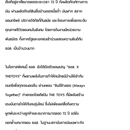
เชื่อที่อยู่อาศัยมาตลอดระยะเวลา 72 ปี ทั้งผลิตภัณฑ์ทางการ
เงิน ผ่านผลิตภัณฑ์สินเชื่อบ้านดอกเบี้ยต่ำ เงินฝาก สลาก
ออมทรัพย์ บริการดิจิทัลที่ทันสมัย และโครงการเพื่อยกระดับ
คุณภาพชีวิตของคนในสังคม โดยภายในงานมีหน่วยงาน
พันธมิตร ทั้งภาครัฐและเอกชนเข้าร่วมแสดงความยินดีกับ 
ธอส. เป็นจำนวนมาก 
ในโอกาสพิเศษนี้ ธอส. ยังได้เปิดตัวแคมเปญ “ธอส. X 
THETOYS” ที่ผสานพลังในการทำให้คนไทยมีบ้านให้เข้ากับ
ดนตรีเพื่อทุกเจเนอเรชัน ผ่านเพลง 
“ยินดีข้างเธอ (Always 
Together)”
 ถ่ายทอดโดยศิลปิน THE TOYS ที่มีพลังสร้าง
แรงบันดาลใจให้กับคนรุ่นใหม่ ซึ่งไม่เพียงแค่สื่อถึงความ
ผูกพันระหว่างลูกค้าและธนาคารมาตลอด 72 ปี แต่ยัง
ตอกย้ำบทบาทของ ธอส. ในฐานะสถาบันการเงินเฉพาะกิจ