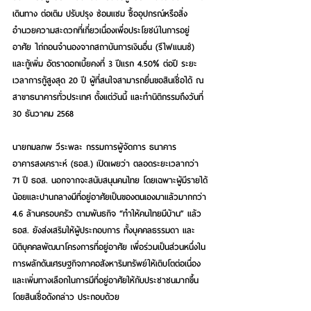
เดินทาง ต่อเติม ปรับปรุง ซ่อมแซม ซื้ออุปกรณ์หรือสิ่ง
อำนวยความสะดวกที่เกี่ยวเนื่องเพื่อประโยชน์ในการอยู่
อาศัย ไถ่ถอนจำนองจากสถาบันการเงินอื่น (รีไฟแนนซ์) 
และกู้เพิ่ม อัตราดอกเบี้ยคงที่ 3 ปีแรก 4.50% ต่อปี ระยะ
เวลาการกู้สูงสุด 20 ปี ผู้ที่สนใจสามารถยื่นขอสินเชื่อได้ ณ 
สาขาธนาคารทั่วประเทศ ตั้งแต่วันนี้ และทำนิติกรรมถึงวันที่ 
30 ธันวาคม 2568
นายกมลภพ วีระพละ กรรมการผู้จัดการ ธนาคาร
อาคารสงเคราะห์ (ธอส.) 
เปิดเผยว่า ตลอดระยะเวลากว่า 
71 ปี ธอส. นอกจากจะสนับสนุนคนไทย โดยเฉพาะผู้มีรายได้
น้อยและปานกลางมีที่อยู่อาศัยเป็นของตนเองมาแล้วมากกว่า 
4.6 ล้านครอบครัว ตามพันธกิจ 
“ทำให้คนไทยมีบ้าน”
 แล้ว 
ธอส. ยังส่งเสริมให้ผู้ประกอบการ ทั้งบุคคลธรรมดา และ
นิติบุคคลพัฒนาโครงการที่อยู่อาศัย เพื่อร่วมเป็นส่วนหนึ่งใน
การผลักดันเศรษฐกิจภาคอสังหาริมทรัพย์ให้เติบโตต่อเนื่อง 
และเพิ่มทางเลือกในการมีที่อยู่อาศัยให้กับประชาชนมากขึ้น 
โดยสินเชื่อดังกล่าว ประกอบด้วย 